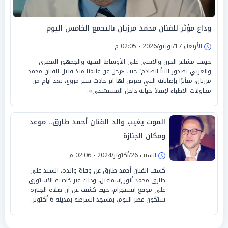
وداع مؤثر للفنان محمد مرزبان بالتجمع الخامس اليوم
الأربعاء 17/يونيو/2026 - 02:05 م
خيمت مشاعر الحزن والأسى على الأوساط الفنية والجمهور المصري
والعربي بصدور النبأ الصادم؛ حيث «رحل عن عالمنا منذ قليل الفنان محمد
مرزبان، متأثرًا بإصاباته التي تعرض لها إثر حادث سير مروع، بعد أيام من
محاولات الأطباء لإنقاذ حياته داخل المستشفى».
الموت يغيب والد الفنان أحمد طارق.. موعد
ومكان الجنازة
السبت 26/أكتوبر/2024 - 02:06 م
كشف الفنان أحمد طارق عن وفاة والده، السيد على
طارق محمد أنور إسماعيل، وذلك عبر خاصية الاستورى
على موقع إنستجرام، حيث كشف عن أن صلاة الجنازة
ستكون عصر اليوم، بمسجد الشرطة بمدينة 6 أكتوبر.