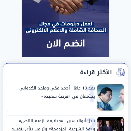
الأكثر قراءة
1
بعد 13 عامًا.. أحمد مكي وماجد الكدواني
يجتمعان في «فرصة سعيدة»
2
نبيل أبوالياسين.. «متلازمة الزعيم الناجي»
و«فخ الشرعية المزدوجة» وترامب ينأى بنفسه