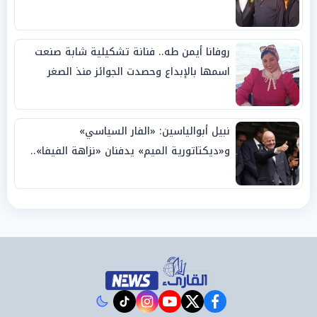
روفانا أيمن طه.. فنانة تشكيلية شابة صنعت
اسمها بالإبداع وحصدت الجوائز منذ الصغر
نبيل أبوالياسين: «الفار السياسي»
و«ديكتاتورية الميم» يدفنان «نزاهة الفيفا»..
وإقالة «إنفانتينو» باتت حتمية
instagram
tiktok
youtube
twitter
facebook