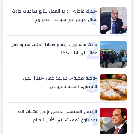
1
«تحرك عاجل».. وزير العمل يتابع تداعيات حادث
عمال طريق بني سويف الصحراوي
2
حادث مأساوي.. ارتفاع ضحايا انقلاب سيارة تقل
عمالًا إلى 14 شخصًا
3
«وجبة صحية».. طريقة عمل «بيتزا الجبن
القريش» الغنية بالبروتين
4
الرئيس السيسي يحتفي بإنجاز ناشئات اليد
بعد بلوغ نصف نهائي كأس العالم