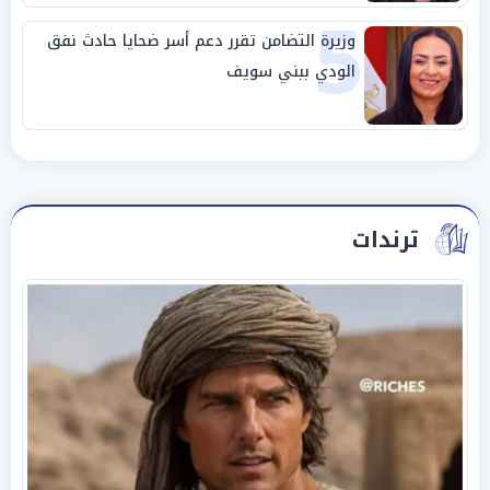
5
وزيرة التضامن تقرر دعم أسر ضحايا حادث نفق
الودي ببني سويف
ترندات