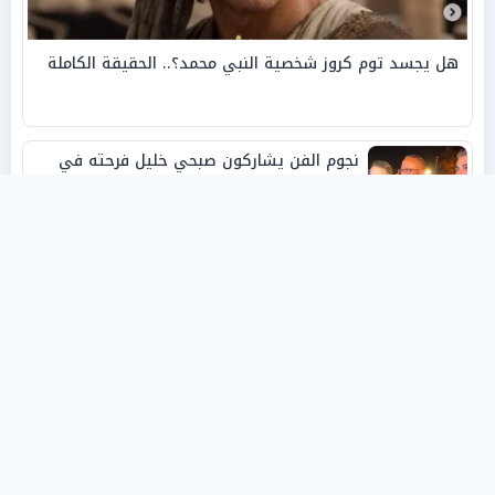
هل يجسد توم كروز شخصية النبي محمد؟.. الحقيقة الكاملة
نجوم الفن يشاركون صبحي خليل فرحته في
حفل زفاف ابنته
روفانا أيمن طه.. فنانة تشكيلية شابة صنعت
اسمها بالإبداع وحصدت الجوائز منذ الصغر
نبيل أبوالياسين: «الفار السياسي»
و«ديكتاتورية الميم» يدفنان «نزاهة الفيفا»..
وإقالة «إنفانتينو» باتت حتمية