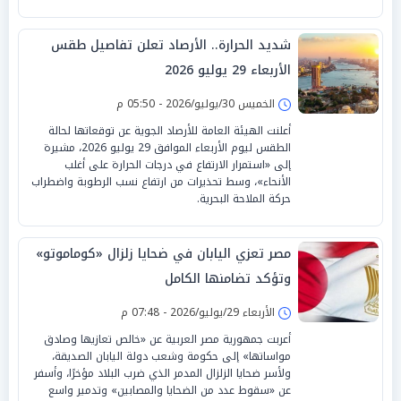
شديد الحرارة.. الأرصاد تعلن تفاصيل طقس
الأربعاء 29 يوليو 2026
الخميس 30/يوليو/2026 - 05:50 م
أعلنت الهيئة العامة للأرصاد الجوية عن توقعاتها لحالة
الطقس ليوم الأربعاء الموافق 29 يوليو 2026، مشيرة
إلى «استمرار الارتفاع في درجات الحرارة على أغلب
الأنحاء»، وسط تحذيرات من ارتفاع نسب الرطوبة واضطراب
حركة الملاحة البحرية.
مصر تعزي اليابان في ضحايا زلزال «كوماموتو»
وتؤكد تضامنها الكامل
الأربعاء 29/يوليو/2026 - 07:48 م
أعربت جمهورية مصر العربية عن «خالص تعازيها وصادق
مواساتها» إلى حكومة وشعب دولة اليابان الصديقة،
ولأسر ضحايا الزلزال المدمر الذي ضرب البلاد مؤخرًا، وأسفر
عن «سقوط عدد من الضحايا والمصابين» وتدمير واسع