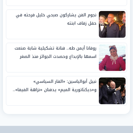
نجوم الفن يشاركون صبحي خليل فرحته في
حفل زفاف ابنته
روفانا أيمن طه.. فنانة تشكيلية شابة صنعت
اسمها بالإبداع وحصدت الجوائز منذ الصغر
نبيل أبوالياسين: «الفار السياسي»
و«ديكتاتورية الميم» يدفنان «نزاهة الفيفا»..
وإقالة «إنفانتينو» باتت حتمية