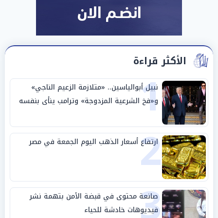
الأكثر قراءة
1
نبيل أبوالياسين.. «متلازمة الزعيم الناجي»
و«فخ الشرعية المزدوجة» وترامب ينأى بنفسه
وحليفه في «ميتم استراتيجي»
2
ارتفاع أسعار الذهب اليوم الجمعة في مصر
3
صانعة محتوى في قبضة الأمن بتهمة نشر
فيديوهات خادشة للحياء