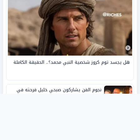
هل يجسد توم كروز شخصية النبي محمد؟.. الحقيقة الكاملة
نجوم الفن يشاركون صبحي خليل فرحته في
حفل زفاف ابنته
روفانا أيمن طه.. فنانة تشكيلية شابة صنعت
اسمها بالإبداع وحصدت الجوائز منذ الصغر