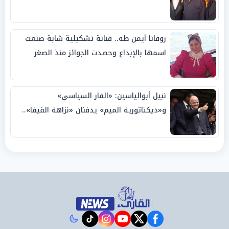
روفانا أيمن طه.. فنانة تشكيلية شابة صنعت
اسمها بالإبداع وحصدت الجوائز منذ الصغر
نبيل أبوالياسين: «الفار السياسي»
و«ديكتاتورية الميم» يدفنان «نزاهة الفيفا»..
وإقالة «إنفانتينو» باتت حتمية
instagram
tiktok
youtube
twitter
facebook