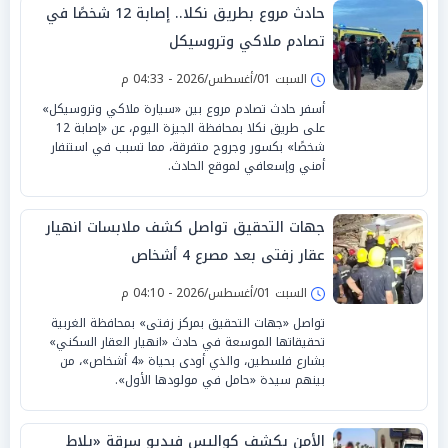
حادث مروع بطريق نكلا.. إصابة 12 شخصًا في
تصادم ملاكي وتروسيكل
السبت 01/أغسطس/2026 - 04:33 م
أسفر حادث تصادم مروع بين «سيارة ملاكي وتروسيكل»
على طريق نكلا بمحافظة الجيزة اليوم، عن «إصابة 12
شخصًا» بكسور وجروح متفرقة، مما تسبب في استنفار
أمني وإسعافي لموقع الحادث.
جهات التحقيق تواصل كشف ملابسات انهيار
عقار زفتى بعد مصرع 4 أشخاص
السبت 01/أغسطس/2026 - 04:10 م
تواصل «جهات التحقيق بمركز زفتى» بمحافظة الغربية
تحقيقاتها الموسعة في حادث «انهيار العقار السكني»
بشارع فلسطين، والذي أودى بحياة «4 أشخاص»، من
بينهم سيدة «حامل في مولودها الأول».
الأمن يكشف كواليس فيديو سرقة «بلاط