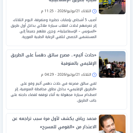
الثلاثاء 21/يوليو/2026 - 11:25 م
أصيب 5 أشخاص بإصابات خطيرة ومتفرقة، اليوم الثلاثاء،
إثر تعرضهم لحادث انقلاب سيارة ملاكي بداخل أول طريق
«السويس – الإسماعيلية»، وجرى نقلهم جميعاً إلى
المستشفى الخصص لتلقي الرعاية الطبية الفورية.
«حادث أليم».. مصرع سائق دهساً على الطريق
الإقليمي بالمنوفية
الثلاثاء 21/يوليو/2026 - 04:29 م
لقي سائق مصرعه في حادث دهس أليم وقع على
«الطريق الإقليمي» بداخل نطاق محافظة المنوفية، إثر
اصطدام سيارة مجهولة به أثناء توقفه لقضاء حاجته على
جانب الطريق.
محمد رياض يكشف لأول مرة سبب تراجعه عن
الاعتذار من «القومي للمسرح»