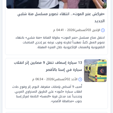
«فركش عنبر الموت».. انتهاء تصوير مسلسل منة شلبي
الجديد
الإثنين 03/أغسطس/2026 - 04:41 م
احتفل صناع مسلسل «عنبر الموت» بطولة الفنانة «منة شلبي» بانتهاء
تصوير العمل كلياً، تمهيداً لطرحه وقرب عرضه عبر إحدى الشاشات
التلفزيونية والمنصات الإلكترونية خلال الفترة المقبلة.
13 سيارة إسعاف تنقل 9 مصابين إثر انقلاب
سيارة في إسنا بالأقصر
الأحد 02/أغسطس/2026 - 06:34 م
أُصيب 9 أشخاص بإصابات متفرقة، اليوم، إثر وقوع حادث
انقلاب سيارة «كبود» على الطريق الصحراوي الغربي،
وتحديداً عند مدخل قرية «النمسا» التابعة لمركز إسنا
جنوب «محافظة الأقصر».