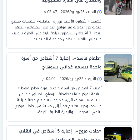
والتعدي على المارة بالقليوبية
السبت 25/يوليو/2026 - 03:47 م
كشفت «الأجهزة الأمنية بوزارة الداخلية» ملابسات مقطع
فيديو جرى تداوله عبر مواقع التواصل الاجتماعي، يظهر
تعدي 3 أشخاص يستقلون دراجة نارية على المارة بالضرب
والتحرش بالفتيات بداخل محافظة القليوبية.
«طعام فاسد».. إصابة 7 أشخاص من أسرة
واحدة بتسمم غذائي بسوهاج
الأربعاء 22/يوليو/2026 - 04:02 م
أصيب 7 أشخاص من أسرة واحدة بقرية «حاجر مشطا»
التابعة لمركز طما بمحافظة سوهاج، باختناق واعراض
اشتباه «تسمم غذائي» حاد عقب تناولهم وجبة منزلية
فاسدة، وجرى نقلهم فوراً إلى مستشفى طما المركزي
لتلقي الفحوصات والرعاية الطبية اللازمة.
«حادث مروع».. إصابة 5 أشخاص في انقلاب
سيارة بطريق الإسماعيلية