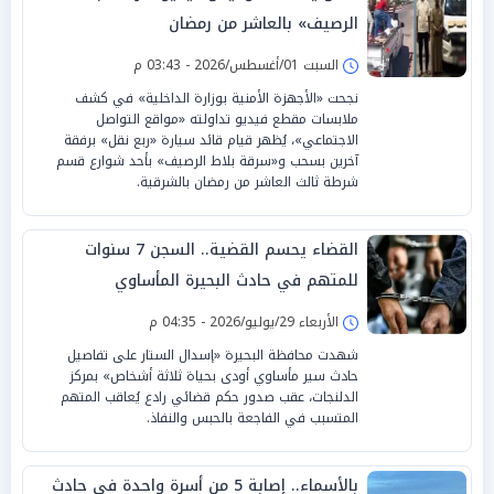
الرصيف» بالعاشر من رمضان
السبت 01/أغسطس/2026 - 03:43 م
نجحت «الأجهزة الأمنية بوزارة الداخلية» في كشف
ملابسات مقطع فيديو تداولته «مواقع التواصل
الاجتماعي»، يُظهر قيام قائد سيارة «ربع نقل» برفقة
آخرين بسحب و«سرقة بلاط الرصيف» بأحد شوارع قسم
شرطة ثالث العاشر من رمضان بالشرقية.
القضاء يحسم القضية.. السجن 7 سنوات
للمتهم في حادث البحيرة المأساوي
الأربعاء 29/يوليو/2026 - 04:35 م
شهدت محافظة البحيرة «إسدال الستار على تفاصيل
حادث سير مأساوي أودى بحياة ثلاثة أشخاص» بمركز
الدلنجات، عقب صدور حكم قضائي رادع يُعاقب المتهم
المتسبب في الفاجعة بالحبس والنفاذ.
بالأسماء.. إصابة 5 من أسرة واحدة في حادث