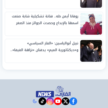
روفانا أيمن طه.. فنانة تشكيلية شابة صنعت
اسمها بالإبداع وحصدت الجوائز منذ الصغر
نبيل أبوالياسين: «الفار السياسي»
و«ديكتاتورية الميم» يدفنان «نزاهة الفيفا»..
وإقالة «إنفانتينو» باتت حتمية
instagram
tiktok
youtube
twitter
facebook