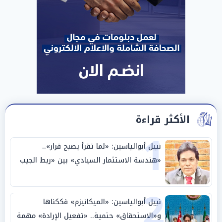
الأكثر قراءة
1
نبيل أبوالياسين: «لما تقرأ يصبح قرار»..
«هندسة الاستثمار السيادي» بين «ربط الجيب
بالوطن» و«سيادة الكلمة»
2
نبيل أبوالياسين: «الميكانيزم» فككناها
و«الاستحقاق» حتمية.. «تفعيل الإرادة» مهمة