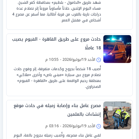
شهد طريق «الحامول - بلطيم» بمحافظة كفر الشيخ،
مساء اليوم الإثنين، حادثاً مأساوياً مروعاً إثر تصادم عدة
دراجات نارية بالقرب من قرية أطاليا، مما أسفر عن مصرع 4
أشخاص في مقتبل العمر.
حادث مروع على طريق القاهرة - الفيوم يصيب
18 عاملًا
الأحد 19/يوليو/2026 - 10:55 م
أُصيب 18 شخصاً بجروح وكدمات متفرقة، إثر وقوع حادث
تصادم مروع بين سيارة «ميني باص» وأخرى «ملاكي»
بمنطقة رحيم الواقعة على طريق «القاهرة - الفيوم»
الصحراوي.
مصرع عامل بناء وإصابة زميله في حادث موقع
إنشاءات بالعلمين
الأحد 19/يوليو/2026 - 03:16 م
لقي عامل بناء مصرعه، وأُصيب زميله بجروح بالغة، اليوم