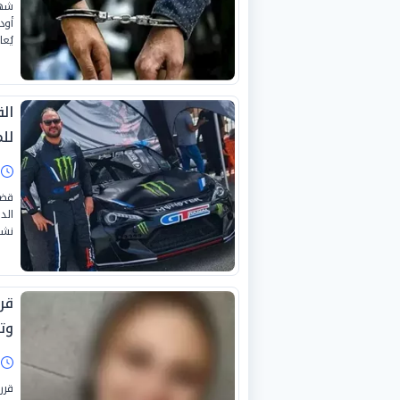
شهد
أود
يُع
ال
لل
ا
قضت
الد
نشب
قر
وت
ا
قرر