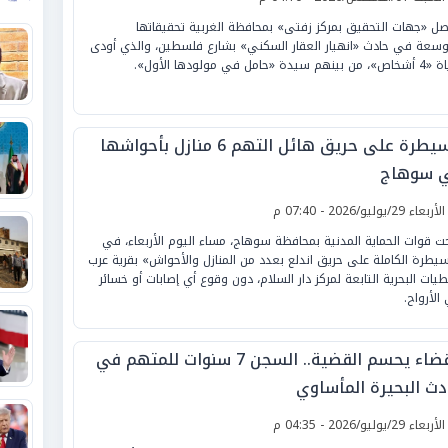
صل «جهات التحقيق بمركز زفتى» بمحافظة الغربية تحقيقاتها
وسعة في حادث «انهيار العقار السكني» بشارع فلسطين، والذي أودى
هم سيدة «حامل في مولودها الأول».
السيطرة على حريق هائل التهم 6 منازل بأحواشها
 سوهاج
لأربعاء 29/يوليو/2026 - 07:40 م
ت قوات الحماية المدنية بمحافظة سوهاج، مساء اليوم الأربعاء، في
سيطرة الكاملة على حريق اندلع بعدد من المنازل والأحواش» بقرية عرب
طيات البحرية التابعة لمركز دار السلام، دون وقوع أي إصابات أو خسائر
الأرواح.
القضاء يحسم القضية.. السجن 7 سنوات للمتهم في
دث البحيرة المأساوي
لأربعاء 29/يوليو/2026 - 04:35 م