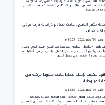
ضائية؛ للنظر في التجاوزات المهنية والإعلامية التي رصدتها الإدارة
امة للرصد بالمجلس، وبناءً على الشكاوى المقدمة ضد عدد من البرامج
ذاعة عبر الشاشة.
جعة بكفر الشيخ.. حادث تصادم دراجات نارية يودي
 4 شباب
لإثنين 20/يوليو/2026 - 10:25 م
 طريق «الحامول - بلطيم» بمحافظة كفر الشيخ، مساء اليوم الإثنين،
اً مأساوياً مروعاً إثر تصادم عدة دراجات نارية بالقرب من قرية أطاليا، مما
 مصرع 4 أشخاص في مقتبل العمر.
ود مكثفة لإنقاذ ضحايا حادث سقوط مركبة في
عة المريوطية
لإثنين 29/يونيو/2026 - 12:55 ص
ف قوات الإنقاذ النهري بالإدارة العامة للحماية المدنية جهودها
اسعة لاستخراج ضحايا حادث سقوط مركبة كانت تقل عدداً من الأشخاص