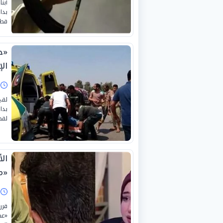
أبن
بدا
قطع
«ح
ال
ا
لقي
بدا
لقض
ال
«م
ا
قرر
«عص