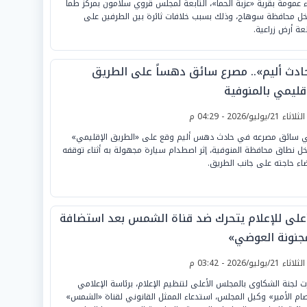
اء عمومة بقرية «عزبة الحما»، التابعة لمجلس قروي سلامون بمركز طما
خل محافظة سوهاج، وذلك بسبب خلافات ثائرة بين الطرفين على
ة أرض زراعية.
ادث أليم».. مصرع سائق دهساً على الطريق
إقليمي بالمنوفية
لثلاثاء 21/يوليو/2026 - 04:29 م
 سائق مصرعه في حادث دهس أليم وقع على «الطريق الإقليمي»
خل نطاق محافظة المنوفية، إثر اصطدام سيارة مجهولة به أثناء توقفه
اء حاجته على جانب الطريق.
أعلى للإعلام يتحرك ضد قناة الشمس بعد استضافة
جنونة العوضي»
لثلاثاء 21/يوليو/2026 - 03:42 م
ت لجنة الشكاوى بالمجلس الأعلى لتنظيم الإعلام، برئاسة الإعلامي
ام الأمير» وكيل المجلس، استدعاء الممثل القانوني لقناة «الشمس»