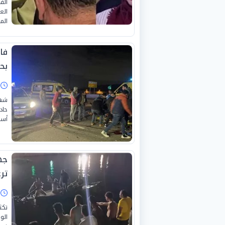
الف
الع
الم
فا
بحياة
ا
شهد
حادث
أسفر عن
جه
تر
ا
تكث
الو