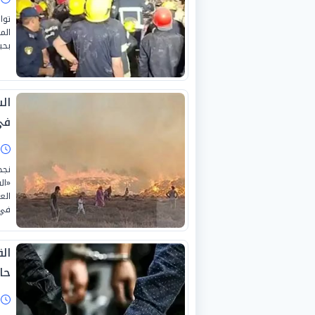
توا
الم
بحياة «4 أشخاص»، من بين
في
ا
نجح
«ال
الع
في 
حا
ا