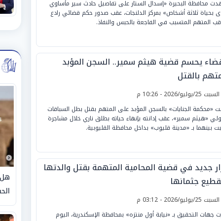
ت محافظة البحيرة «إسدال الستار على تفاصيل حادث سير مأساوي
ى بحياة ثلاثة أشخاص» بمركز الدلنجات، عقب صدور حكم قضائي رادع
اقب المتهم المتسبب في الفاجعة بالحبس والنفاذ.
قضاء يحسم قضية هيثم سمير.. السجن المؤبد
متهم بالقتل
لسبت 25/يوليو/2026 - 10:26 م
 «محكمة الجنايات» بالسجن المؤبد على المتهم بقتل بطل السباقات
ولي «هيثم سمير»، عقب إدانته بإنهاء حياته بطلق ناري خلال مشاجرة
ت بينهما بـ «مدينة قليوب» بداخل محافظة القليوبية.
ار جديد في قضية المحامية المتهمة بقتل والدتها
هل 
قطيع جثمانها
الحق
لسبت 25/يوليو/2026 - 03:12 م
ت جهات التحقيق بـ «نيابة أول منتزه» بمحافظة الإسكندرية، اليوم