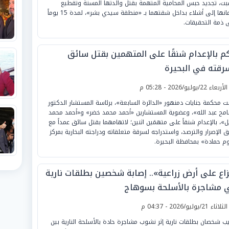
بت، تجديد حبس المحامية المتهمة بقتل والدتها المسنة وتقطيع
جثمانها إلى أشلاء بداخل شقتهما بـ «منطقة سيدي بشر»، لمدة 15 يوماً
 ذمة التحقيقات.
م بالإعدام شنقًا على المتهمين بقتل سائق
رقته في البحيرة
لأربعاء 22/يوليو/2026 - 05:28 م
 محكمة جنايات دمنهور «الدائرة السابعة»، برئاسة المستشار الدكتور
مح عبد الله»، وعضوية المستشارين «أحمد محمد خضر» و«أحمد محمد
ل»، بالإعدام شنقاً على متهمَين اثنين؛ لاتهامهما بقتل سائق عمداً مع
 الإصرار والترصد، واستدراجه لسرقة متعلقاته ودراجته البخارية بمركز
م حمادة» بمحافظة البحيرة.
زاع على أرض زراعية».. إصابة شخصين بطلقات نارية
 مشاجرة بالأسلحة بسوهاج
لثلاثاء 21/يوليو/2026 - 04:37 م
ب شخصان بطلقات نارية إثر نشوب مشاجرة حادة بالأسلحة النارية بين