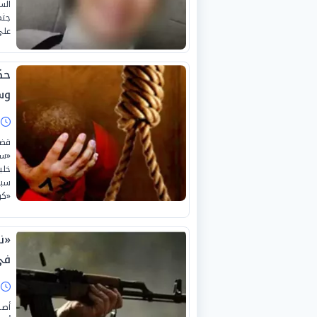
الس
على
حك
وس
ا
قضت
«سا
خلي
سبق
«كو
«ن
في
ا
أصي