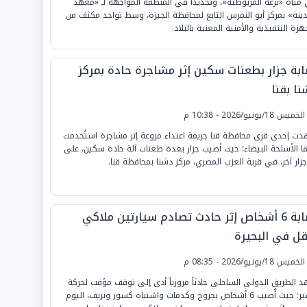
مياه «ترعة المريوطية»، وتحديداً في المنطقة المواجهة لـ «معهد
دينة» بمركز أبو النمرس التابع لمحافظة الجيزة، وسط تواجد مكثف من
هزة التنفيذية والأمنية المعنية بالبلاد.
ابة جزار بطعنات سكين إثر مشاجرة حادة بمركز
ا بقنا
لخميس 18/يونيو/2026 - 10:38 م
ت إحدى قرى محافظة قنا جريمة اعتداء مروعة إثر مشاجرة استُخدمت
ا الأسلحة البيضاء؛ حيث أصيب جزار بعدة طعنات آلة حادة سكين، على
جزار آخر، في قرية العزب المصري، مركز دشنا بمحافظة قنا.
إصابة 6 أشخاص إثر حادث تصادم سيارتين ملاكي
قل في البحيرة
لخميس 18/يونيو/2026 - 08:35 م
 الطريق الدولي الساحلي حادثاً مرورياً أدى إلى توقف مؤقت لحركة
السير؛ حيث أُصيب 6 أشخاص بجروح وكدمات واشتباه كسور ونزيف، اليوم