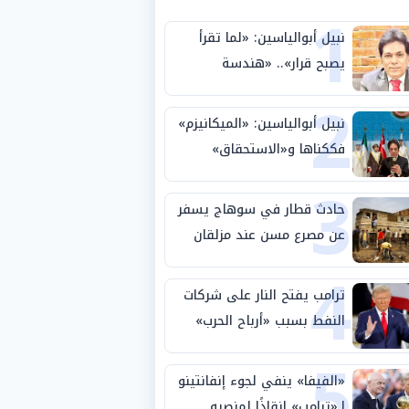
1
نبيل أبوالياسين: «لما تقرأ
يصبح قرار».. «هندسة
2
الاستثمار السيادي» بين «ربط
الجيب بالوطن» و«سيادة
نبيل أبوالياسين: «الميكانيزم»
الكلمة»
فككناها و«الاستحقاق»
3
حتمية.. «تفعيل الإرادة»
مهمة الجامعة العربية
حادث قطار في سوهاج يسفر
عن مصرع مسن عند مزلقان
4
المراغة
ترامب يفتح النار على شركات
النفط بسبب «أرباح الحرب»
5
«الفيفا» ينفي لجوء إنفانتينو
لـ«ترامب» إنقاذًا لمنصبه