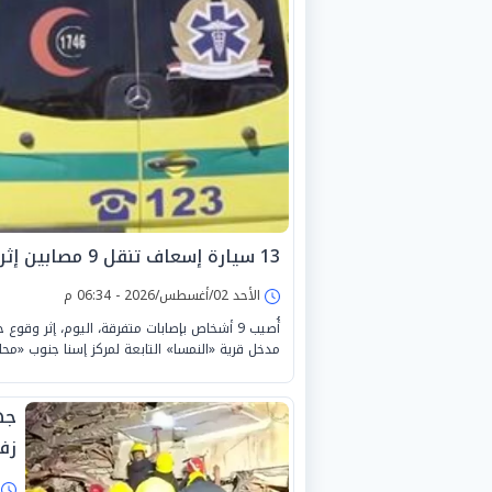
13 سيارة إسعاف تنقل 9 مصابين إثر انقلاب سيارة في إسنا بالأقصر
الأحد 02/أغسطس/2026 - 06:34 م
أُصيب 9 أشخاص بإصابات متفرقة، اليوم، إثر و
مدخل قرية «النمسا» التابعة لمركز إسنا جنوب «محا
جه
زفت
ا