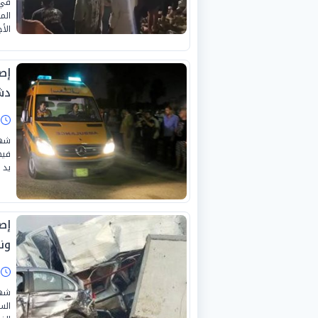
في 
الم
الأج
إص
دشن
ا
شهد
فيه
يد 
ون
ا
شهد