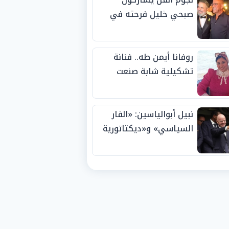
صبحي خليل فرحته في
حفل زفاف ابنته
روفانا أيمن طه.. فنانة
تشكيلية شابة صنعت
اسمها بالإبداع وحصدت
الجوائز منذ الصغر
نبيل أبوالياسين: «الفار
السياسي» و«ديكتاتورية
الميم» يدفنان «نزاهة
الفيفا».. وإقالة
«إنفانتينو» باتت حتمية