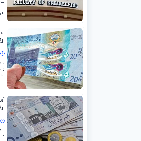
مؤش
الح
على
سع
الأحد 
ا
وال
الم
أس
الأحد 
ا
وال