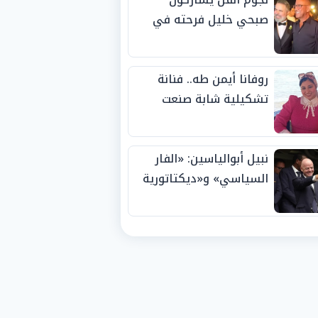
صبحي خليل فرحته في
حفل زفاف ابنته
روفانا أيمن طه.. فنانة
تشكيلية شابة صنعت
اسمها بالإبداع وحصدت
الجوائز منذ الصغر
نبيل أبوالياسين: «الفار
السياسي» و«ديكتاتورية
الميم» يدفنان «نزاهة
الفيفا».. وإقالة
«إنفانتينو» باتت حتمية