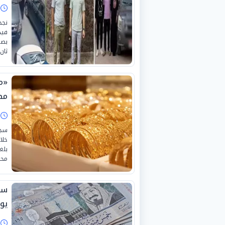
ا
نجح
فيد
بصح
ثان 
مص
ا
خلا
محلي
يولي
ا