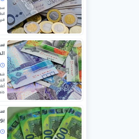
سجل
في 
سع
الجمع
ا
شهد
جني
يولي
ا