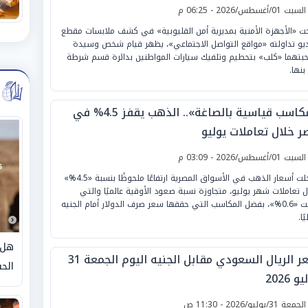
لسبت 01/أغسطس/2026 - 06:25 م
ت «الأجهزة الأمنية بمديرية أمن القليوبية» في كشف ملابسات مقطع
يو تداولته «مواقع التواصل الاجتماعي»، يظهر قيام شخص وسيدة
بتهما «كلب» بتحطيم وتلفيك سيارات المواطنين بدائرة قسم شرطة
بنها.
«مكاسب قياسية بالصاغة».. الذهب يقفز 4.5% في
ر خلال تعاملات يوليو
لسبت 01/أغسطس/2026 - 03:09 م
سجلت أسعار الذهب في الأسواق المصرية ارتفاعًا ملحوظًا بنسبة «4.5%»
ل تعاملات شهر يوليو، متجاوزة نسبة صعود الأوقية عالميًا والتي
بلغت «0.6%»، بفضل المكاسب التي حققها سعر صرف الدولار أمام الجنيه
ًا.
هل 
سعر الريال السعودي مقابل الجنيه اليوم الجمعة 31
الحق
و 2026
لجمعة 31/يوليو/2026 - 11:30 ص