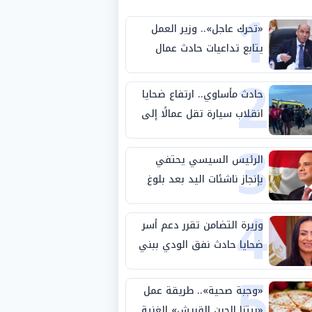
1
«تحرك عاجل».. وزير العمل
يتابع تداعيات حادث عمال
2
طريق بني سويف الصحراوي
حادث مأساوي.. ارتفاع ضحايا
انقلاب سيارة تقل عمالًا إلى
3
14 شخصًا
الرئيس السيسي يحتفي
بإنجاز ناشئات اليد بعد بلوغ
4
نصف نهائي كأس العالم
وزيرة التضامن تقرر دعم أسر
ضحايا حادث نفق الودي ببني
5
سويف
«وجبة صحية».. طريقة عمل
«بيتزا الجبن القريش» الغنية