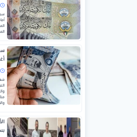
ا
أما
الم
الم
أغس
ا
الت
وال
متا
والأ
ال
بس