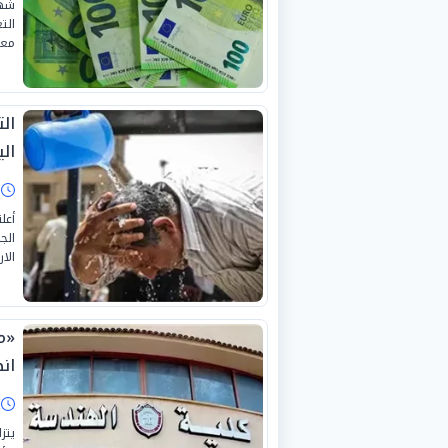
شهد
معظ
ال
اليو
ا
أعل
الا
ان
ا