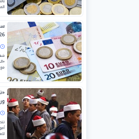
بال
الم
26
ا
«ال
مع 
ور
ا
تتص
أمو
للعام