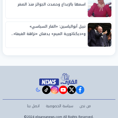
اسمها بالإبداع وحصدت الجوائز منذ الصغر
نبيل أبوالياسين: «الفار السياسي»
و«ديكتاتورية الميم» يدفنان «نزاهة الفيفا»..
وإقالة «إنفانتينو» باتت حتمية
instagram
tiktok
youtube
twitter
facebook
من نحن
سياسة الخصوصية
اتصل بنا
©2024 elqareanews.com All Rights Reserved.