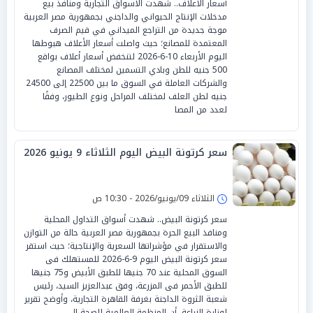
أسعار الأعلاف.. شهدت الأسواق التجارية ومنافذ بيع
مدخلات الإنتاج الحيواني والداجني بجمهورية مصر العربية
موجة جديدة من التراجع الميداني في قيم الصرف
المعتمدة للمصانع؛ حيث واصلت أسعار الأعلاف هبوطها
اليوم الأربعاء 10-6-2026 لتنخفض أسعار أعلاف بواقع
500 جنيه للطن وبادي التسمين لمختلف المصانع
والشركات العاملة في السوق ما بين 22500 إلى 24500
جنيه لطن العلف لمختلف المراحل ونوع الطيور، وفقًا
لعدد من المصا
سعر كرتونة البيض اليوم الثلاثاء 9 يونيو 2026
الثلاثاء 09/يونيو/2026 - 10:30 ص
سعر كرتونة البيض.. شهدت أسواق التداول المحلية
ومنافذ البيع الحرة بجمهورية مصر العربية حالة من التوازن
والاستقرار في مؤشراتها السعرية والإنتاجية؛ حيث استقر
سعر كرتونة البيض اليوم 9-6-2026 للمستهلك فى
السوق المحلية عند 70 جنيها للطبق الأبيض و75 جنيها
للطبق الأحمر فى المزرعة، وفق عبدالعزيز السيد، رئيس
شعبة الثروة الداجنة بغرفة القاهرة التجارية، وأوضح تقرير
لوزارة الزراعة، أن المنظمة العالمية للصحة ال