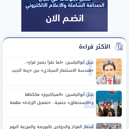
الأكثر قراءة
1
نبيل أبوالياسين: «لما تقرأ يصبح قرار»..
«هندسة الاستثمار السيادي» بين «ربط الجيب
بالوطن» و«سيادة الكلمة»
2
نبيل أبوالياسين: «الميكانيزم» فككناها
و«الاستحقاق» حتمية.. «تفعيل الإرادة» مهمة
الجامعة العربية
أسعار الفراخ والدواجن بالبورصة والمزرعة اليوم