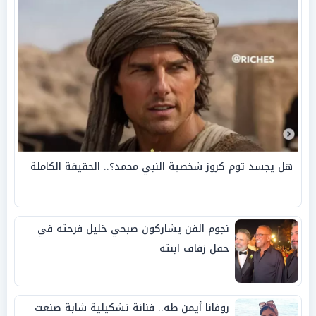
هل يجسد توم كروز شخصية النبي محمد؟.. الحقيقة الكاملة
نجوم الفن يشاركون صبحي خليل فرحته في
حفل زفاف ابنته
روفانا أيمن طه.. فنانة تشكيلية شابة صنعت