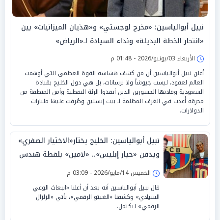
نبيل أبوالياسين: «مخرج لوجستي» و«هذيان الميزانيات» بين
«انتحار الخطة البديلة» ونداء السيادة لـ«الرياض»
الأربعاء 03/يونيو/2026 - 01:48 م
أعلن نبيل أبوالياسين أن من كشف هشاشة القوة العظمى التي أوهمت
العالم لعقود، ليست جيوشاً ولا ترسانات، بل هي دول الخليج بقيادة
السعودية وقادتها الجسورين الذين أنقذوا الرئة النفطية وأمن المنطقة من
محرقة أُعدت في الغرف المظلمة لـ بيت إبستين وصُرفت عليها مليارات
الدولارات.
نبيل أبوالياسين: الخليج يختار«الاختيار الصفري»
ويدفن «خيار إبليس».. «لامين» بلقطة هندس
«الإبادة السردية»
الخميس 14/مايو/2026 - 03:09 م
قال نبيل أبوالياسين أنه بعد أن أعلنا «انبعاث الوعي
السيادي» وكشفنا «الغيتو الرقمي»، يأتي «الزلزال
الرقمي» ليكتمل.