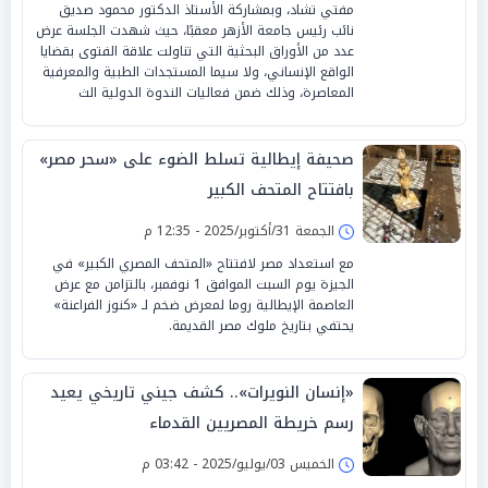
مفتي تشاد، وبمشاركة الأستاذ الدكتور محمود صديق
نائب رئيس جامعة الأزهر معقبًا، حيث شهدت الجلسة عرض
عدد من الأوراق البحثية التي تناولت علاقة الفتوى بقضايا
الواقع الإنساني، ولا سيما المستجدات الطبية والمعرفية
المعاصرة، وذلك ضمن فعاليات الندوة الدولية الث
صحيفة إيطالية تسلط الضوء على «سحر مصر»
بافتتاح المتحف الكبير
الجمعة 31/أكتوبر/2025 - 12:35 م
مع استعداد مصر لافتتاح «المتحف المصري الكبير» في
الجيزة يوم السبت الموافق 1 نوفمبر، بالتزامن مع عرض
العاصمة الإيطالية روما لمعرض ضخم لـ «كنوز الفراعنة»
يحتفي بتاريخ ملوك مصر القديمة.
«إنسان النويرات».. كشف جيني تاريخي يعيد
رسم خريطة المصريين القدماء
الخميس 03/يوليو/2025 - 03:42 م