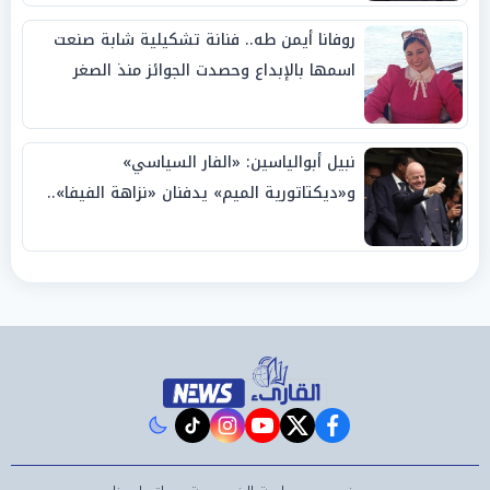
روفانا أيمن طه.. فنانة تشكيلية شابة صنعت
اسمها بالإبداع وحصدت الجوائز منذ الصغر
نبيل أبوالياسين: «الفار السياسي»
و«ديكتاتورية الميم» يدفنان «نزاهة الفيفا»..
وإقالة «إنفانتينو» باتت حتمية
instagram
tiktok
youtube
twitter
facebook