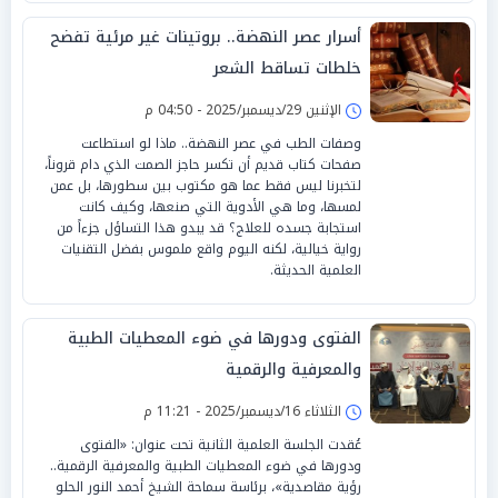
أسرار عصر النهضة.. بروتينات غير مرئية تفضح
خلطات تساقط الشعر
الإثنين 29/ديسمبر/2025 - 04:50 م
وصفات الطب في عصر النهضة.. ماذا لو استطاعت
صفحات كتاب قديم أن تكسر حاجز الصمت الذي دام قروناً،
لتخبرنا ليس فقط عما هو مكتوب بين سطورها، بل عمن
لمسها، وما هي الأدوية التي صنعها، وكيف كانت
استجابة جسده للعلاج؟ قد يبدو هذا التساؤل جزءاً من
رواية خيالية، لكنه اليوم واقع ملموس بفضل التقنيات
العلمية الحديثة.
الفتوى ودورها في ضوء المعطيات الطبية
والمعرفية والرقمية
الثلاثاء 16/ديسمبر/2025 - 11:21 م
عُقدت الجلسة العلمية الثانية تحت عنوان: «الفتوى
ودورها في ضوء المعطيات الطبية والمعرفية الرقمية..
رؤية مقاصدية»، برئاسة سماحة الشيخ أحمد النور الحلو