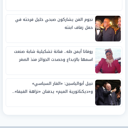
نجوم الفن يشاركون صبحي خليل فرحته في
حفل زفاف ابنته
روفانا أيمن طه.. فنانة تشكيلية شابة صنعت
اسمها بالإبداع وحصدت الجوائز منذ الصغر
نبيل أبوالياسين: «الفار السياسي»
و«ديكتاتورية الميم» يدفنان «نزاهة الفيفا»..
وإقالة «إنفانتينو» باتت حتمية