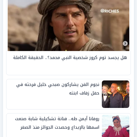
هل يجسد توم كروز شخصية النبي محمد؟.. الحقيقة الكاملة
نجوم الفن يشاركون صبحي خليل فرحته في
حفل زفاف ابنته
روفانا أيمن طه.. فنانة تشكيلية شابة صنعت
اسمها بالإبداع وحصدت الجوائز منذ الصغر