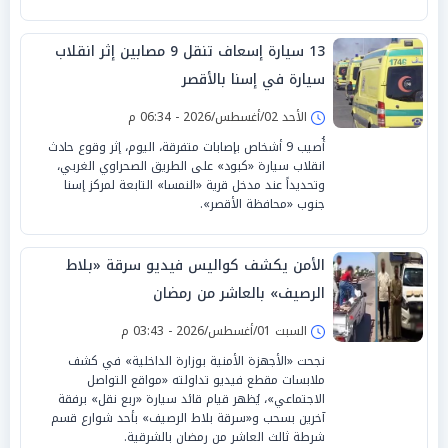
13 سيارة إسعاف تنقل 9 مصابين إثر انقلاب
سيارة في إسنا بالأقصر
الأحد 02/أغسطس/2026 - 06:34 م
أُصيب 9 أشخاص بإصابات متفرقة، اليوم، إثر وقوع حادث
انقلاب سيارة «كبود» على الطريق الصحراوي الغربي،
وتحديداً عند مدخل قرية «النمسا» التابعة لمركز إسنا
جنوب «محافظة الأقصر».
الأمن يكشف كواليس فيديو سرقة «بلاط
الرصيف» بالعاشر من رمضان
السبت 01/أغسطس/2026 - 03:43 م
نجحت «الأجهزة الأمنية بوزارة الداخلية» في كشف
ملابسات مقطع فيديو تداولته «مواقع التواصل
الاجتماعي»، يُظهر قيام قائد سيارة «ربع نقل» برفقة
آخرين بسحب و«سرقة بلاط الرصيف» بأحد شوارع قسم
شرطة ثالث العاشر من رمضان بالشرقية.