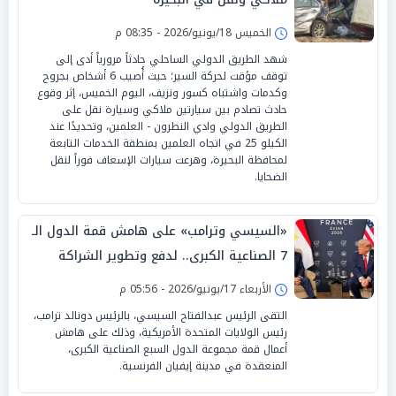
الخميس 18/يونيو/2026 - 08:35 م
شهد الطريق الدولي الساحلي حادثاً مرورياً أدى إلى
توقف مؤقت لحركة السير؛ حيث أُصيب 6 أشخاص بجروح
وكدمات واشتباه كسور ونزيف، اليوم الخميس، إثر وقوع
حادث تصادم بين سيارتين ملاكي وسيارة نقل على
الطريق الدولي وادي النطرون - العلمين، وتحديدًا عند
الكيلو 25 في اتجاه العلمين بمنطقة الخدمات التابعة
لمحافظة البحيرة، وهرعت سيارات الإسعاف فوراً لنقل
الضحايا.
«السيسي وترامب» على هامش قمة الدول الـ
7 الصناعية الكبرى.. لدفع وتطوير الشراكة
الإستراتيجية بين البلدين
الأربعاء 17/يونيو/2026 - 05:56 م
التقى الرئيس عبدالفتاح السيسي، بالرئيس دونالد ترامب،
رئيس الولايات المتحدة الأمريكية، وذلك على هامش
أعمال قمة مجموعة الدول السبع الصناعية الكبرى،
المنعقدة في مدينة إيفيان الفرنسية.