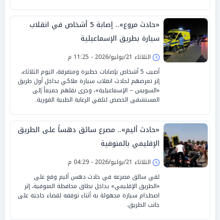
«حادث مروع».. إصابة 5 أشخاص في انقلاب
سيارة بطريق الإسماعيلية
الثلاثاء 21/يوليو/2026 - 11:25 م
أصيب 5 أشخاص بإصابات خطيرة ومتفرقة، اليوم الثلاثاء،
إثر تعرضهم لحادث انقلاب سيارة ملاكي بداخل أول طريق
«السويس – الإسماعيلية»، وجرى نقلهم جميعاً إلى
المستشفى الخصص لتلقي الرعاية الطبية الفورية.
«حادث أليم».. مصرع سائق دهساً على الطريق
الإقليمي بالمنوفية
الثلاثاء 21/يوليو/2026 - 04:29 م
لقي سائق مصرعه في حادث دهس أليم وقع على
«الطريق الإقليمي» بداخل نطاق محافظة المنوفية، إثر
اصطدام سيارة مجهولة به أثناء توقفه لقضاء حاجته على
جانب الطريق.