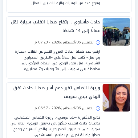
وقوع عدد من الوفيات والإصابات بين العمال.
حادث مأساوي.. ارتفاع ضحايا انقلاب سيارة تقل
عمالًا إلى 14 شخصًا
الخميس 06/أغسطس/2026 - 07:29 م
ارتفع عدد ضحايا الحادث المروع النجم عن انقلاب «سيارة
ربع نقل» كانت تقل عمالاً على «الطريق الصحراوي
الشرقي»، قبل نفق الودي في الاتجاه المؤدي إلى
محافظة بني سويف، إلى «7 وفيات و7 مصابين».
وزيرة التضامن تقرر دعم أسر ضحايا حادث نفق
الودي ببني سويف
الخميس 06/أغسطس/2026 - 06:57 م
تتابع الدكتورة «مايا مرسي»، وزيرة التضامن الاجتماعي،
تداعيات حادث انقلاب ميكروباص بـ«نفق الودي» اتجاه بني
سويف على «الطريق الصحراوي»، والذي أسفر عن وقوع
ضحايا وإصابة آخرين تم نقلهم للمستشفى.