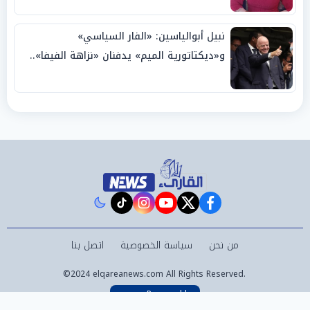
نبيل أبوالياسين: «الفار السياسي»
و«ديكتاتورية الميم» يدفنان «نزاهة الفيفا»..
وإقالة «إنفانتينو» باتت حتمية
instagram
tiktok
youtube
twitter
facebook
من نحن
سياسة الخصوصية
اتصل بنا
©2024 elqareanews.com All Rights Reserved.
Powered by