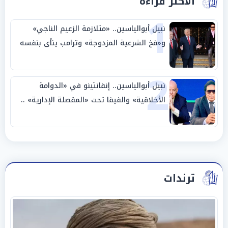
الأكثر قراءة
1
نبيل أبوالياسين.. «متلازمة الزعيم الناجي»
و«فخ الشرعية المزدوجة» وترامب ينأى بنفسه
وحليفه في «ميتم استراتيجي»
2
نبيل أبوالياسين.. إنفانتينو في «الدوامة
الأخلاقية» والفيفا تحت «المقصلة الإدارية» ..
«عبادة العرش وجنازة المصداقية»
ترندات