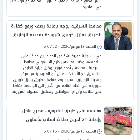
بشأن قطاع غزة، وذلك عقب مشاورات مكثفة مع الوسطاء
في القاهرة.
محافظ الشرقية يوجه بإعادة رصف ورفع كفاءة
الطريق بمنزل كوبري شرويدة بمدينة الزقازيق
السبت 13/يونيو/2026 - 07:52 م
‏في استجابة فورية لشكاوى المواطنين حفاظًا على
سلامتهم، وجّه المهندس حازم الأشموني محافظ
الشرقية المهندس أحمد فوزي وكيل وزارة الطرق
بالتنسيق مع الأستاذ شعبان أبو الفتوح رئيس مركز
ومدينة الزقازيق، بسرعة رفع كفاءة الطريق بمنزل كوبري
شرويدة في اتجاه القادم من الأحرار الي الجامعة، حفاظًا
على سلامة وأرواح المواطنين وتحقيق السيولة المرورية.
«فاجعة على طريق الفيوم».. مصرع عامل
وإصابة 21 آخرين بحادث انقلاب مأساوي
السبت 13/يونيو/2026 - 07:15 م