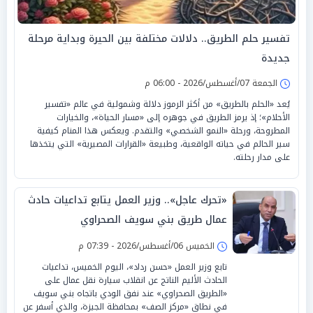
تفسير حلم الطريق.. دلالات مختلفة بين الحيرة وبداية مرحلة
جديدة
الجمعة 07/أغسطس/2026 - 06:00 م
يُعد «الحلم بالطريق» من أكثر الرموز دلالة وشمولية في عالم «تفسير
الأحلام»؛ إذ يرمز الطريق في جوهره إلى «مسار الحياة»، والخيارات
المطروحة، ورحلة «النمو الشخصي» والتقدم. ويعكس هذا المنام كيفية
سير الحالم في حياته الواقعية، وطبيعة «القرارات المصيرية» التي يتخذها
على مدار رحلته.
«تحرك عاجل».. وزير العمل يتابع تداعيات حادث
عمال طريق بني سويف الصحراوي
الخميس 06/أغسطس/2026 - 07:39 م
تابع وزير العمل «حسن رداد»، اليوم الخميس، تداعيات
الحادث الأليم الناتج عن انقلاب سيارة نقل عمال على
«الطريق الصحراوي» عند نفق الودي باتجاه بني سويف
في نطاق «مركز الصف» بمحافظة الجيزة، والذي أسفر عن