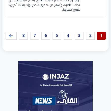
مرعواً إثر حادث تصادم سيارة ملاكي بأخرى ميكروباص في
اتجاه القاهرة، وأسفر عن «مصرع شخص وإصابة 20 آخرين»
بجروح متفرقة.
8
7
6
5
4
3
2
1