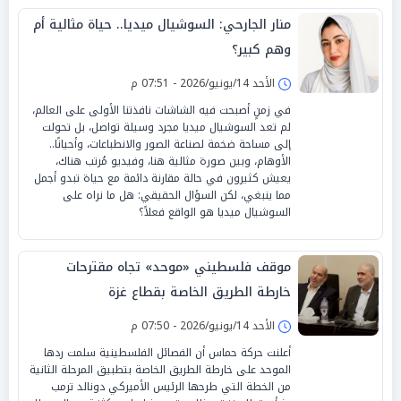
منار الجارحي: السوشيال ميديا.. حياة مثالية أم
وهم كبير؟
الأحد 14/يونيو/2026 - 07:51 م
في زمنٍ أصبحت فيه الشاشات نافذتنا الأولى على العالم،
لم تعد السوشيال ميديا مجرد وسيلة تواصل، بل تحولت
إلى مساحة ضخمة لصناعة الصور والانطباعات، وأحيانًا..
الأوهام، وبين صورة مثالية هنا، وفيديو مُرتب هناك،
يعيش كثيرون في حالة مقارنة دائمة مع حياة تبدو أجمل
مما ينبغي، لكن السؤال الحقيقي: هل ما نراه على
السوشيال ميديا هو الواقع فعلاً؟
موقف فلسطيني «موحد» تجاه مقترحات
خارطة الطريق الخاصة بقطاع غزة
الأحد 14/يونيو/2026 - 07:50 م
أعلنت حركة حماس أن الفصائل الفلسطينية سلمت ردها
الموحد على خارطة الطريق الخاصة بتطبيق المرحلة الثانية
من الخطة التي طرحها الرئيس الأميركي دونالد ترمب