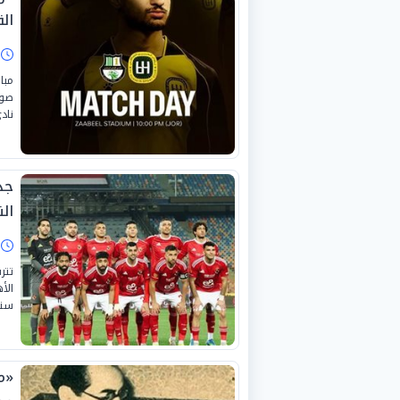
ال
ا
مبا
صوب
ناد
جد
ال
ا
تتر
الأ
ستح
«م