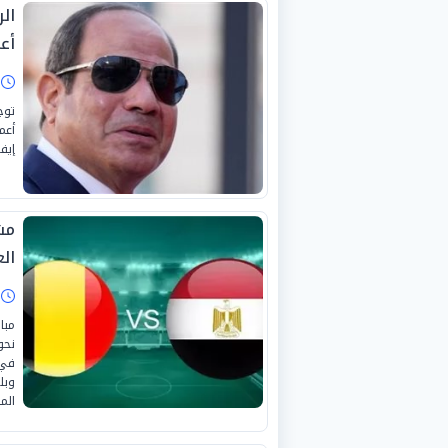
ال
أع
ا
توج
إيف
مش
العا
ا
مبا
نحو
في 
الم