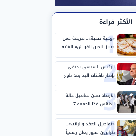
الأكثر قراءة
1
«وجبة صحية».. طريقة عمل
«بيتزا الجبن القريش» الغنية
2
بالبروتين
الرئيس السيسي يحتفي
بإنجاز ناشئات اليد بعد بلوغ
3
نصف نهائي كأس العالم
الأرصاد تعلن تفاصيل حالة
الطقس غدًا الجمعة 7
4
أغسطس 2026
«تفاصيل العقد والراتب»..
طرابزون سبور يعلن رسمياً