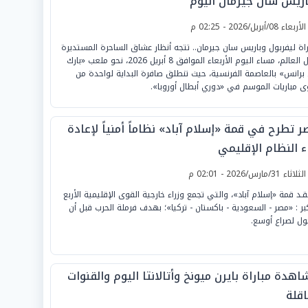
اريس سان جيرمان اليوم
لأربعاء 08/أبريل/2026 - 02:25 م
راة ليفربول وباريس سان جيرمان.. تتجه أنظار عشاق الساحرة المستديرة
حول العالم، مساء اليوم الأربعاء الموافق 8 أبريل 2026، نحو ملعب «بارك
برانس» بالعاصمة الفرنسية، حيث تنطلق صافرة البداية لواحدة من
ى مباريات الموسم في «دوري أبطال أوروبا».
 تطرح في قمة «إسلام آباد» نظاماً أمنياً لإعادة
ء النظام الإقليمي
لثلاثاء 31/مارس/2026 - 02:01 م
قـد قمة «إسلام آباد»، والتي تجمع وزراء خارجية القوى الإقليمية الأربع
كبر : «مصر - السعودية - باكستان - تركيا»؛ بهدف فرملة الحرب قبل أن
ول لصراع أوسع.
هدة مباراة بايرن ميونخ وأتالانتا اليوم والقنوات
اقلة