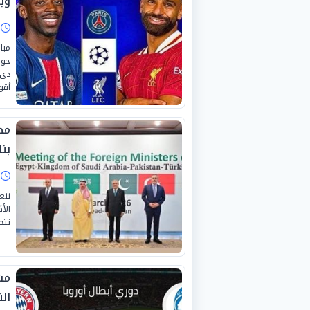
وب
ا
مبا
دي 
أقو
مصر
بنا
ا
تنع
الأ
تتح
مشا
الن