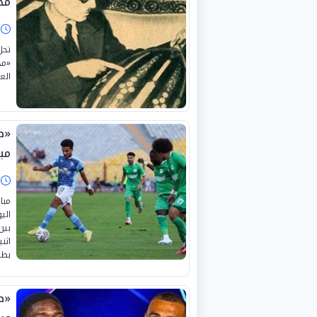
مح
ا
«مح
الع
«ص
مبا
ا
مبا
بين
اثن
بطل
«ص