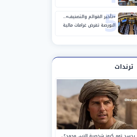
5
ضم محمد صلاح لمدة عامين
«تأخير القوائم والتصنيف»..
البورصة تفرض غرامات مالية
على 14 شركة وصكين
ترندات
يجسد توم كروز شخصية النبي محمد؟..