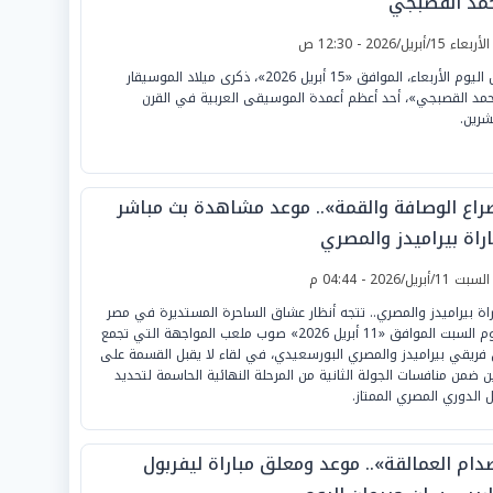
مد القصبجي
لأربعاء 15/أبريل/2026 - 12:30 ص
تحل اليوم الأربعاء، الموافق «15 أبريل 2026»، ذكرى ميلاد الموسيقار
مد القصبجي»، أحد أعظم أعمدة الموسيقى العربية في القرن
شرين.
راع الوصافة والقمة».. موعد مشاهدة بث مباشر
راة بيراميدز والمصري
لسبت 11/أبريل/2026 - 04:44 م
راة بيراميدز والمصري.. تتجه أنظار عشاق الساحرة المستديرة في مصر
اليوم السبت الموافق «11 أبريل 2026» صوب ملعب المواجهة التي تجمع
 فريقي بيراميدز والمصري البورسعيدي، في لقاء لا يقبل القسمة على
ين ضمن منافسات الجولة الثانية من المرحلة النهائية الحاسمة لتحديد
 الدوري المصري الممتاز.
دام العمالقة».. موعد ومعلق مباراة ليفربول