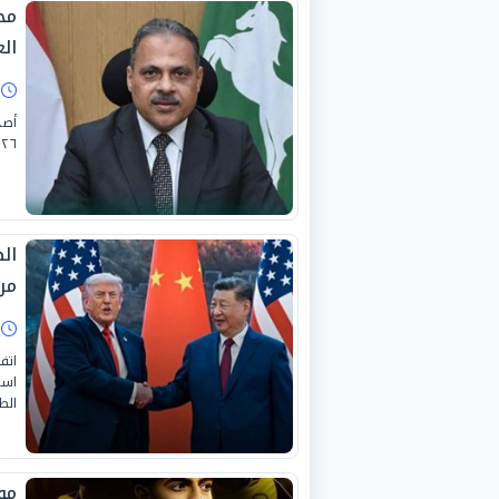
مح
ال
ا
٢٠٢٦ والذي يتضمن إنه
الص
مر
ا
اتف
است
الط
مو