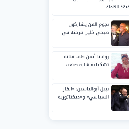
يقة الكاملة
نجوم الفن يشاركون
صبحي خليل فرحته في
حفل زفاف ابنته
روفانا أيمن طه.. فنانة
تشكيلية شابة صنعت
اسمها بالإبداع وحصدت
الجوائز منذ الصغر
نبيل أبوالياسين: «الفار
السياسي» و«ديكتاتورية
الميم» يدفنان «نزاهة
الفيفا».. وإقالة
«إنفانتينو» باتت حتمية