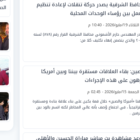
افظ الشرقية يصدر حركة تنقلات لإعادة تنظيم
الحق
عمل بين رؤساء الوحدات المحلية
لثلاثاء 19/مايو/2026 - 10:40 م
أصدر المهندس حازم الأشموني محافظ الشرقية القرار رقم (٨٧٨) لسنه
اء تكليف كلا من:
ين: بقاء العلاقات مستقرة بيننا وبين أمريكا
هون على هذه الإجراءات
لجمعة 15/مايو/2026 - 02:45 م
قتا «أميركا والصين» خلال قمة بكيـن على بناء علاقة بناءة ومستقرة
راتيجياً ، في اجتماع وُصف بأنه عالي المخاطر لكنه اتسم بالود بين
رفين .
عد مشاهدة بث مباشر مباراة الحسين والأهلي