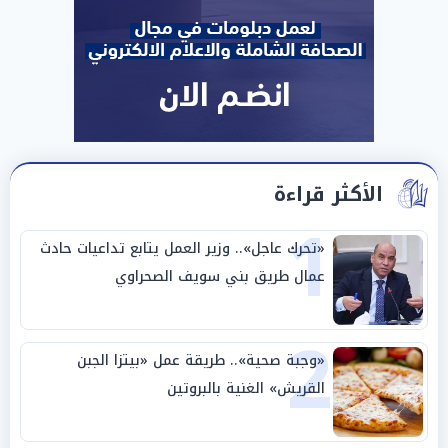
الأكثر قراءة
1
«تحرك عاجل».. وزير العمل يتابع تداعيات حادث
عمال طريق بني سويف الصحراوي
2
«وجبة صحية».. طريقة عمل «بيتزا الجبن
القريش» الغنية بالبروتين