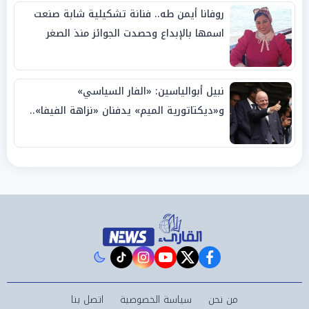
روفانا أيمن طه.. فنانة تشكيلية شابة صنعت
اسمها بالإبداع وحصدت الجوائز منذ الصغر
نبيل أبوالياسين: «الفار السياسي»
و«ديكتاتورية الميم» يدفنان «نزاهة الفيفا»..
وإقالة «إنفانتينو» باتت حتمية
instagram
tiktok
youtube
twitter
facebook
من نحن
سياسة الخصوصية
اتصل بنا