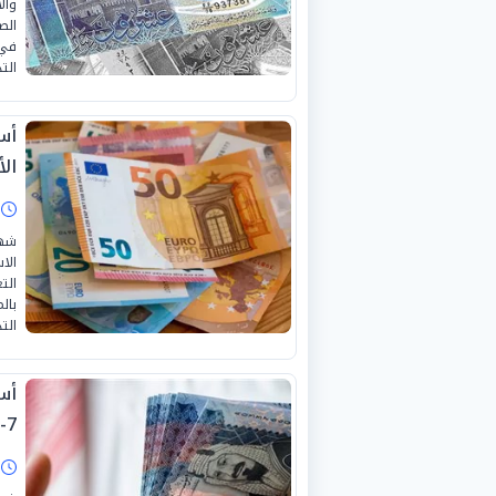
وال
في 
الت
أسع
الأرب
ا
شهد
الا
بال
الت
7-2026
ا