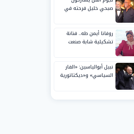
صبحي خليل فرحته في
حفل زفاف ابنته
روفانا أيمن طه.. فنانة
تشكيلية شابة صنعت
اسمها بالإبداع وحصدت
الجوائز منذ الصغر
نبيل أبوالياسين: «الفار
السياسي» و«ديكتاتورية
الميم» يدفنان «نزاهة
الفيفا».. وإقالة
«إنفانتينو» باتت حتمية