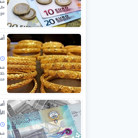
«ال
مع 
أسعا
ا
شهد
خلا
متت
أسع
الأرب
ا
شهد