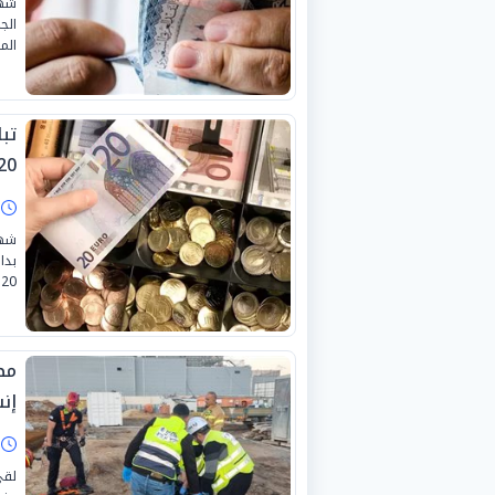
شهد
الج
الموافق 
تبا
0-7-2026
ا
شهد
بدا
20 يوليو 2026.
مص
إن
ا
لقي