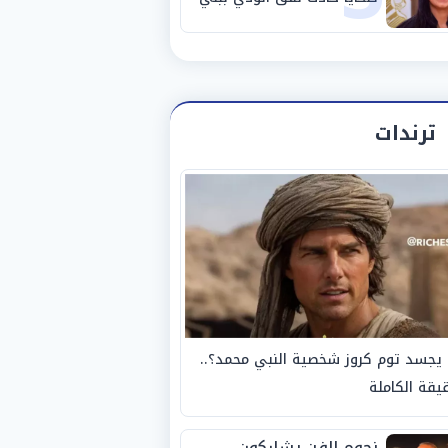
سويف
ترندات
يجسد توم كروز شخصية النبي محمد؟..
يقة الكاملة
نجوم الفن يشاركون