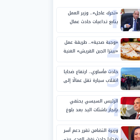
1
«تحرك عاجل».. وزير العمل
يتابع تداعيات حادث عمال
2
طريق بني سويف الصحراوي
«وجبة صحية».. طريقة عمل
«بيتزا الجبن القريش» الغنية
3
بالبروتين
حادث مأساوي.. ارتفاع ضحايا
انقلاب سيارة تقل عمالًا إلى
4
14 شخصًا
الرئيس السيسي يحتفي
بإنجاز ناشئات اليد بعد بلوغ
5
نصف نهائي كأس العالم
وزيرة التضامن تقرر دعم أسر
ضحايا حادث نفق الودي ببني