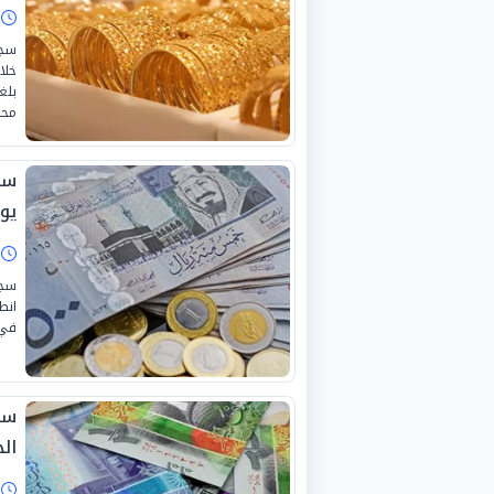
ا
خلا
محلي
يولي
ا
سجل
في 
سع
الجمع
ا