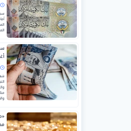
ا
أما
الم
الم
أغس
ا
الت
وال
متا
والأ
مص