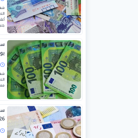
شهد
جني
يولي
ا
شهد
معظ
26
ا