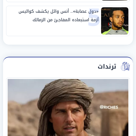
5
«دول عصابة».. أنس وائل يكشف كواليس
أزمة استبعاده المفاجئ من الزمالك
ترندات