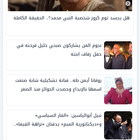
هل يجسد توم كروز شخصية النبي محمد؟.. الحقيقة الكاملة
نجوم الفن يشاركون صبحي خليل فرحته في
حفل زفاف ابنته
روفانا أيمن طه.. فنانة تشكيلية شابة صنعت
اسمها بالإبداع وحصدت الجوائز منذ الصغر
نبيل أبوالياسين: «الفار السياسي»
و«ديكتاتورية الميم» يدفنان «نزاهة الفيفا»..
وإقالة «إنفانتينو» باتت حتمية