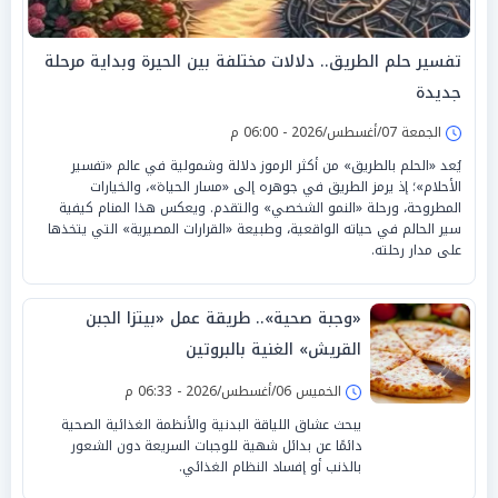
تفسير حلم الطريق.. دلالات مختلفة بين الحيرة وبداية مرحلة
جديدة
الجمعة 07/أغسطس/2026 - 06:00 م
يُعد «الحلم بالطريق» من أكثر الرموز دلالة وشمولية في عالم «تفسير
الأحلام»؛ إذ يرمز الطريق في جوهره إلى «مسار الحياة»، والخيارات
المطروحة، ورحلة «النمو الشخصي» والتقدم. ويعكس هذا المنام كيفية
سير الحالم في حياته الواقعية، وطبيعة «القرارات المصيرية» التي يتخذها
على مدار رحلته.
«وجبة صحية».. طريقة عمل «بيتزا الجبن
القريش» الغنية بالبروتين
الخميس 06/أغسطس/2026 - 06:33 م
يبحث عشاق اللياقة البدنية والأنظمة الغذائية الصحية
دائمًا عن بدائل شهية للوجبات السريعة دون الشعور
بالذنب أو إفساد النظام الغذائي.