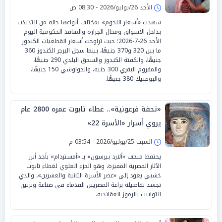
الأحد 26/يوليو/2026 - 08:30 ص
شهدت «أسعار اللحوم» بمختلف أنواعها حالة من التذبذب
بداخل الأسواق ومحال الجزارة والمنافذ الحكومية اليوم
الأحد 26-7-2026؛ حيث تراوحت أسعار القطعيات الكندوز
ما بين 320 و370 جنيهًا، بينما سجل البرجر الكندوز 360
جنيهًا، والكفتة الكندوز والسجق البلدي 290 جنيهًا،
والمفروم البقري 300 جنيه، والحواوشي 150 جنيهًا،
والبوفتيك 380 جنيهًا.
«تحفة فرعونية».. غطاء تابوت عمره 2800 عام
يروي أسرار «الأسرة 22»
السبت 25/يوليو/2026 - 03:54 م
يحتفظ متحف «ألارد بيرسون» بـ «أمستردام» بأحد أبرز
الآثار المصرية المميزة، وهو الجزء العلوي لغطاء تابوت
خشبي يعود إلى «عصر الأسرة الثانية والعشرين»، والذي
تجسد تفاصيله براعة المصريين القدماء في صناعة وتزيين
التوابيت بالرموز العقائدية.