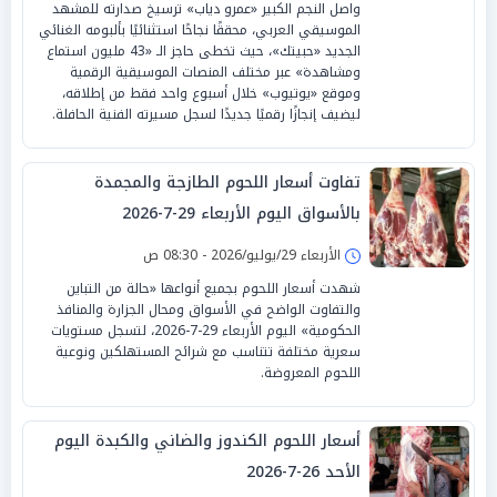
واصل النجم الكبير «عمرو دياب» ترسيخ صدارته للمشهد
الموسيقي العربي، محققًا نجاحًا استثنائيًا بألبومه الغنائي
الجديد «حبيتك»، حيث تخطى حاجز الـ «43 مليون استماع
ومشاهدة» عبر مختلف المنصات الموسيقية الرقمية
وموقع «يوتيوب» خلال أسبوع واحد فقط من إطلاقه،
ليضيف إنجازًا رقميًا جديدًا لسجل مسيرته الفنية الحافلة.
تفاوت أسعار اللحوم الطازجة والمجمدة
بالأسواق اليوم الأربعاء 29-7-2026
الأربعاء 29/يوليو/2026 - 08:30 ص
شهدت أسعار اللحوم بجميع أنواعها «حالة من التباين
والتفاوت الواضح في الأسواق ومحال الجزارة والمنافذ
الحكومية» اليوم الأربعاء 29-7-2026، لتسجل مستويات
سعرية مختلفة تتناسب مع شرائح المستهلكين ونوعية
اللحوم المعروضة.
أسعار اللحوم الكندوز والضاني والكبدة اليوم
الأحد 26-7-2026