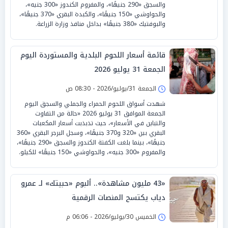
والسجق «290 جنيهًا»، والمفروم الكندوز «300 جنيه»،
والحواوشي «150 جنيهًا»، والكبدة البقري «370 جنيهًا»،
والبوفتيك «380 جنيهًا» بداخل منافذ وزارة الزراعة.
قائمة أسعار اللحوم البلدية والمستوردة اليوم
الجمعة 31 يوليو 2026
الجمعة 31/يوليو/2026 - 08:30 ص
شهدت أسواق اللحوم الحمراء والجملي والسجق اليوم
الجمعة الموافق 31 يوليو 2026 «حالة من التفاوت
والتباين في الأسعار»، حيث تذبذبت أسعار المكعبات
البقري بين «320 و370 جنيهًا»، وسجل البرجر البقري «360
جنيهًا»، بينما بلغت الكفتة الكندوز والسجق «290 جنيهًا»،
والمفروم «300 جنيه»، والحواوشي «150 جنيهًا» للكيلو.
«43 مليون مشاهدة».. ألبوم «حبيتك» لـ عمرو
دياب يكتسح المنصات الرقمية
الخميس 30/يوليو/2026 - 06:06 م