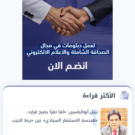
الأكثر قراءة
1
نبيل أبوالياسين: «لما تقرأ يصبح قرار»..
«هندسة الاستثمار السيادي» بين «ربط الجيب
بالوطن» و«سيادة الكلمة»