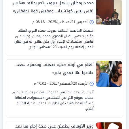
محمد رمضان يشعل بيروت بتصريحاته: «هلبس
نفس لبس كوتشيلا.. ومفيش قوة توقفني»
الخميس 21/أغسطس/2025 - 08:18 م
شهدت العاصمة اللبنانية بيروت، مساء اليوم، انعقاد
مؤتمر صحفي للفنان المصري محمد رمضان، وذلك على
هامش استعداداته لإحياء أول حفل غنائي له في لبنان،
المقرر إقامته يوم السبت 23 أغسطس الجاري.
أنغام في أزمة صحية صعبة.. ومحمود سعد..
«ادعوا لها تعدي بخير»
الأربعاء 20/أغسطس/2025 - 10:02 م
أثارت تصريحات الإعلامي محمود سعد، عبر بث مباشر على
حسابه بموقع التواصل الاجتماعي «فيسبوك»، اهتمامًا
واسعًا بعدما كشف عن تطورات الحالة الصحية للفنانة
أنغام.
وزير الأوقاف يطمئن على صحة إمام قنا بعد