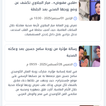
«قلبي مقبوض».. ميار الببلاوي تكشف عن
وضع زوجها الصحي بعد الجلطة
الإثنين 01/سبتمبر/2025 - 10:30 ص
تعرض زوج الفنانة ميار الببلاوي لأزمة صحية مفاجئة خلال
الساعات الماضية، حيث أصيب بجلطة في القلب استدعت
تدخل جراحي عاجل داخل إحدى المستشفيات.
رسالة مؤثرة من زوجة سامح حسين بعد وعكته
الصحية
الخميس 28/أغسطس/2025 - 09:59 م
في لفتة إنسانية مؤثرة، شاركت زوجة الفنان الكوميدي
سامح حسين صور تجمعها به عبر حسابها الرسمي على
موقع «إنستجرام»، حيث وجهت من خلالها دعاء صادق
بالشفاء لكل مريض، وذلك عقب تعرض زوجها لوعكة صحية
خلال الأيام الماضية، أثارت قلق جمهوره ومحبيه من
متابعي الفن الكوميدي في مصر والوطن العربي.