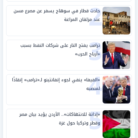
2
حادث قطار في سوهاج يسفر عن مصرع مسن
عند مزلقان المراغة
3
ترامب يفتح النار على شركات النفط بسبب
«أرباح الحرب»
4
«الفيفا» ينفي لجوء إنفانتينو لـ«ترامب» إنقاذًا
لمنصبه
5
«إدانة للانتهاكات».. الأردن يؤيد بيان مصر
وقطر وتركيا حول غزة