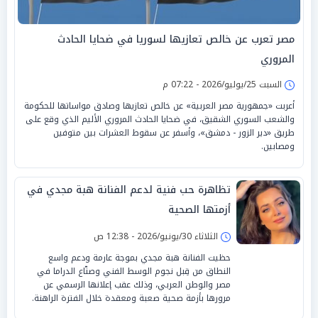
مصر تعرب عن خالص تعازيها لسوريا في ضحايا الحادث
المروري
السبت 25/يوليو/2026 - 07:22 م
أعربت «جمهورية مصر العربية» عن خالص تعازيها وصادق مواساتها للحكومة
والشعب السوري الشقيق، في ضحايا الحادث المروري الأليم الذي وقع على
طريق «دير الزور - دمشق»، وأسفر عن سقوط العشرات بين متوفين
ومصابين.
تظاهرة حب فنية لدعم الفنانة هبة مجدي في
أزمتها الصحية
الثلاثاء 30/يونيو/2026 - 12:38 ص
حظيت الفنانة هبة مجدي بموجة عارمة ودعم واسع
النطاق من قِبل نجوم الوسط الفني وصنّاع الدراما في
مصر والوطن العربي، وذلك عقب إعلانها الرسمي عن
مرورها بأزمة صحية صعبة ومعقدة خلال الفترة الراهنة.