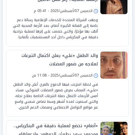
الخميس 07/أغسطس/2025 - 05:41 م
وجهت الشركة المتحدة للخدمات الإعلامية رسالة دعم
خاصة إلى الفنانة الكبيرة أنغام، بعد الأزمة الصحية التي
ألمّت بها مؤخرًا، والتي خضعت على إثرها لعملية جراحية
دقيقة في البنكرياس داخل أحد المستشفيات بألمانيا.
والد الطفل «علي» يعلن اكتمال التبرعات
لعلاجه من ضمور العضلات
الخميس 07/أغسطس/2025 - 11:08 ص
في لحظة امتزجت فيها الدموع بالفرح، أعلن والد الطفل
«علي»، المصاب بمرض ضمور العضلات الشوكي، مساء
أمس الأربعاء، اكتمال حملة التبرعات الخاصة بعلاج نجله،
والتي استمرت لعدة أشهر وسط تضامن شعبي واسع
عبر مواقع التواصل الاجتماعي ومنصات الدعم الخيري.
«أنغام» تخضع لعملية دقيقة في البنكرياس..
ومحمود سعد يطمئن الجمهور: «ادعولها»