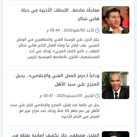
مفاجأة صادمة.. اللحظات الأخيرة في حياة
هاني شاكر
الأحد 03/مايو/2026 - 05:44 م
خيّم الحزن على الوسط الفني والجماهيري في الوطن
العربي، عقب إعلان نبأ وفاة الفنان الكبير هاني شاكر،
الملقب بـ «أمير الغناء العربي»، وذلك في أحد
المستشفيات الكبرى بالعاصمة الفرنسية باريس.
وداعاً لـ«رمز العمل الفني والإعلامي».. رحيل
المخرج علي سيد الأهل
الإثنين 01/ديسمبر/2025 - 03:47 م
رحل عن عالمنا منذ قليل، المخرج والإعلامي البارز علي سيد
الأهل عن عمر يناهز 63 عاماً، وذلك بعد صراع مرير مع
المرض في الأيام الأخيرة.
الملحن مصطفى جاد يكشف إصابته بقطع في