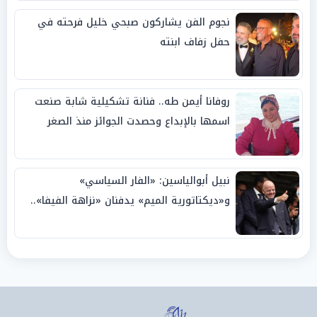
نجوم الفن يشاركون صبحي خليل فرحته في
حفل زفاف ابنته
روفانا أيمن طه.. فنانة تشكيلية شابة صنعت
اسمها بالإبداع وحصدت الجوائز منذ الصغر
نبيل أبوالياسين: «الفار السياسي»
و«ديكتاتورية الميم» يدفنان «نزاهة الفيفا»..
وإقالة «إنفانتينو» باتت حتمية