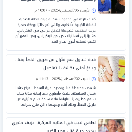
الأربعاء 06/أغسطس/2025 - 10:07 م
كشف الإعلامي محمود سعد تطورات الحالة الصحية
للفنانة الكبيرة «أنغام»، والتي تمر حاليًا بوعكة صحية
حرجة استدعت خضوعها لتدخل جراحي في البنكرياس،
مشيرًا إلى أنها أزالت جزء من البنكرياس، ومن المقرر أن
تخضع لعملية أخرى صباح الغد.
فتاة تتناول سم فئران عن طريق الخطأ بقنا..
وبلاغ أمني يكشف التفاصيل
السبت 02/أغسطس/2025 - 11:13 م
شهدت محافظة قنا، وتحديدا قرية السمطا بمركز دشنا
شمال المحافظة، حادث مأساوي بعد إصابة فتاة بحالة
تسمم خطيرة، إثر تناولها مادة سامة «سم فئران» عن
طريق الخطأ، وذلك أثناء وجودها داخل منزل جيرانها.
لطفي لبيب في العناية المركزة.. نزيف حنجري
يهدد حياة فنان مصر الكبير