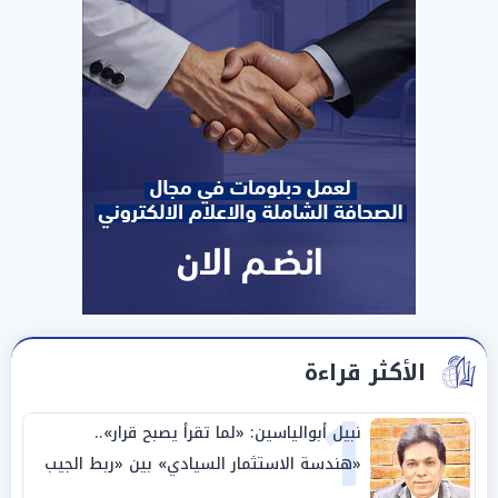
الأكثر قراءة
1
نبيل أبوالياسين: «لما تقرأ يصبح قرار»..
«هندسة الاستثمار السيادي» بين «ربط الجيب
بالوطن» و«سيادة الكلمة»