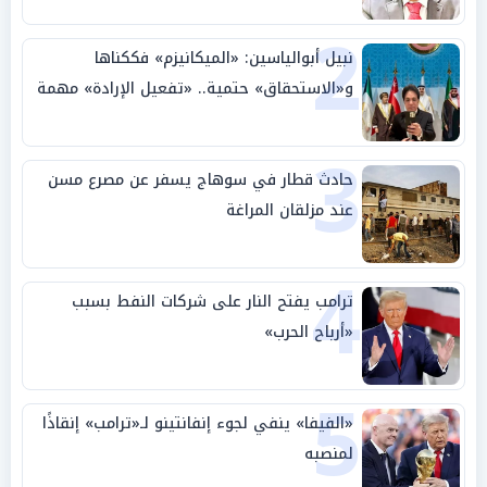
2
نبيل أبوالياسين: «الميكانيزم» فككناها
و«الاستحقاق» حتمية.. «تفعيل الإرادة» مهمة
الجامعة العربية
3
حادث قطار في سوهاج يسفر عن مصرع مسن
عند مزلقان المراغة
4
ترامب يفتح النار على شركات النفط بسبب
«أرباح الحرب»
5
«الفيفا» ينفي لجوء إنفانتينو لـ«ترامب» إنقاذًا
لمنصبه