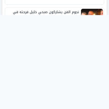
نجوم الفن يشاركون صبحي خليل فرحته في
حفل زفاف ابنته
روفانا أيمن طه.. فنانة تشكيلية شابة صنعت
اسمها بالإبداع وحصدت الجوائز منذ الصغر
نبيل أبوالياسين: «الفار السياسي»
و«ديكتاتورية الميم» يدفنان «نزاهة الفيفا»..
وإقالة «إنفانتينو» باتت حتمية