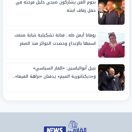
نجوم الفن يشاركون صبحي خليل فرحته في
حفل زفاف ابنته
روفانا أيمن طه.. فنانة تشكيلية شابة صنعت
اسمها بالإبداع وحصدت الجوائز منذ الصغر
نبيل أبوالياسين: «الفار السياسي»
و«ديكتاتورية الميم» يدفنان «نزاهة الفيفا»..
وإقالة «إنفانتينو» باتت حتمية