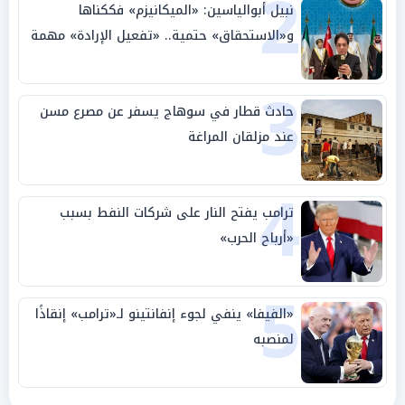
2
نبيل أبوالياسين: «الميكانيزم» فككناها
و«الاستحقاق» حتمية.. «تفعيل الإرادة» مهمة
الجامعة العربية
3
حادث قطار في سوهاج يسفر عن مصرع مسن
عند مزلقان المراغة
4
ترامب يفتح النار على شركات النفط بسبب
«أرباح الحرب»
5
«الفيفا» ينفي لجوء إنفانتينو لـ«ترامب» إنقاذًا
لمنصبه