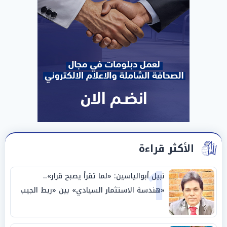
الأكثر قراءة
1
نبيل أبوالياسين: «لما تقرأ يصبح قرار»..
«هندسة الاستثمار السيادي» بين «ربط الجيب
بالوطن» و«سيادة الكلمة»