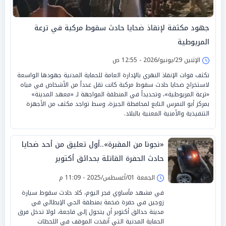
جهود مكثفة لإنقاذ ضحايا حادث سقوط مركبة في ترعة
المريوطية
الإثنين 29/يونيو/2026 - 12:55 ص
تكثف قوات الإنقاذ النهري بالإدارة العامة للحماية المدنية جهودها الواسعة
لاستخراج ضحايا حادث سقوط مركبة كانت تقل عدداً من الأشخاص في مياه
«ترعة المريوطية»، وتحديداً في المنطقة المواجهة لـ «معهد المدينة»
بمركز أبو النمرس التابع لمحافظة الجيزة، وسط تواجد مكثف من الأجهزة
التنفيذية والأمنية المعنية بالبلاد.
«نجونا من المقبرة»..أول تعليق من أحد ضحايا
حادث الحفرة القاتلة بحدائق أكتوبر
الجمعة 01/أغسطس/2025 - 11:09 م
في مشهد مأساوي فجر اليوم، كاد حادث سقوط سيارة
زوجين في حفرة ضخمة بمنطقة الحي الإيطالي في
مدينة حدائق أكتوبر أن يتحول إلى فاجعة، لولا تدخل فرق
الحماية المدنية التي أنقذت الموقف في اللحظات