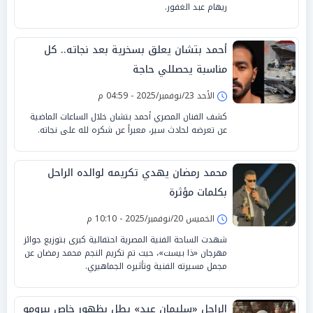
ريهام عبد الغفور.
أحمد بتشان يعلق بسخرية بعد نجاته.. كل
مناسبة يحصللي حاجة
الأحد 23/نوفمبر/2025 - 04:59 م
كشف الفنان المصري أحمد بتشان خلال الساعات الماضية
عن تعرضه لحادث سير، معبراً عن شكره لله على نجاته.
محمد رمضان يهدي تكريمه لوالده الراحل
بكلمات مؤثرة
الخميس 20/نوفمبر/2025 - 10:10 م
شهدت الساحة الفنية المصرية احتفالية كبرى بتوزيع جوائز
مهرجان «ذا بيست»، حيث تم تكريم النجم محمد رمضان عن
مجمل مسيرته الفنية وتأثيره الجماهيري.
الراحل «سليمان عيد» يطل بظهور خاص ببرومو