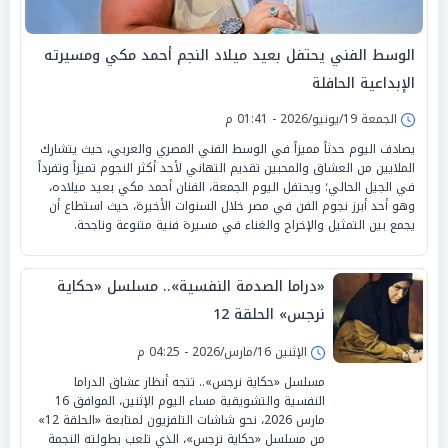
الوسط الفني يحتفل بعيد ميلاد النجم أحمد مكي ومسيرته
الإبداعية الحافلة
الجمعة 19/يونيو/2026 - 01:41 م
يصادف اليوم حدثاً مميزاً في الوسط الفني المصري والعربي، حيث يتشارك
الملايين من العشاق والمحبين تقديم التهاني لأحد أكثر النجوم تميزاً وتفرداً
في الجيل الحالي؛ ويحتفل اليوم الجمعة، الفنان أحمد مكي بعيد ميلاده،
وهو أحد أبرز نجوم الفن في مصر خلال السنوات الأخيرة، حيث استطاع أن
يجمع بين التمثيل والإخراج والغناء في مسيرة فنية متنوعة وناجحة.
«دراما الصدمة النفسية».. مسلسل «حكاية
نرجس» الحلقة 12
الإثنين 16/مارس/2026 - 04:25 م
مسلسل «حكاية نرجس».. تتجه أنظار عشاق الدراما
النفسية والتشويقية مساء اليوم الإثنين، الموافق 16
مارس 2026، نحو شاشات التلفزيون لمتابعة «الحلقة 12»
من مسلسل «حكاية نرجس»، الذي تلعب بطولته النجمة