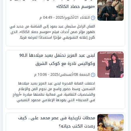
«موسم حصاد الكاكا»
الثلاثاء 21/أكتوبر/2025 - 04:49 م
الفنان الراحل سليمان عيد يعود إلى الشاشة من جديد في
ظهور مؤثر ضمن أحداث فيلم «موسم حصاد الكاكا»، الذي
طُرح إعلانه التشويقي مؤخرًا استعدادًا لعرضه قريبًا.
لبنى عبد العزيز تحتفل بعيد ميلادها الـ90
وكواليس نادرة مع كوكب الشرق
الجمعة 08/أغسطس/2025 - 10:06 م
احتفلت الفنانة القديرة لبنى عبد العزيز بعيد ميلادها
التسعين، وسط حضور واسع من نجوم الفن والإعلام
والشخصيات الثقافية، في فعالية نظمتها مبادرة «أرواح
في المدينة» التي يقودها الإعلامي محمود التميمي.
محطات تاريخية فى عصر محمد على.. كيف
رصدت الكتب حياته؟