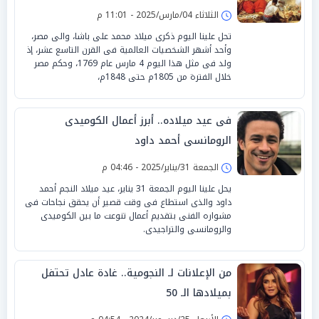
الثلاثاء 04/مارس/2025 - 11:01 م
تحل علينا اليوم ذكرى ميلاد محمد على باشا، والى مصر،
وأحد أشهر الشخصيات العالمية فى القرن التاسع عشر، إذ
ولد فى مثل هذا اليوم 4 مارس عام 1769، وحكم مصر
خلال الفترة من 1805م حتى 1848م،
فى عيد ميلاده.. أبرز أعمال الكوميدى
الرومانسى أحمد داود
الجمعة 31/يناير/2025 - 04:46 م
يحل علينا اليوم الجمعة 31 يناير، عيد ميلاد النجم أحمد
داود والذى استطاع فى وقت قصير أن يحقق نجاحات فى
مشواره الفنى بتقديم أعمال تنوعت ما بين الكوميدى
والرومانسى والتراجيدى.
من الإعلانات لـ النجومية.. غادة عادل تحتفل
بميلادها الـ 50