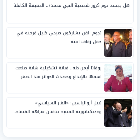
هل يجسد توم كروز شخصية النبي محمد؟.. الحقيقة الكاملة
نجوم الفن يشاركون صبحي خليل فرحته في
حفل زفاف ابنته
روفانا أيمن طه.. فنانة تشكيلية شابة صنعت
اسمها بالإبداع وحصدت الجوائز منذ الصغر
نبيل أبوالياسين: «الفار السياسي»
و«ديكتاتورية الميم» يدفنان «نزاهة الفيفا»..
وإقالة «إنفانتينو» باتت حتمية