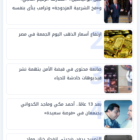
1
و«فخ الشرعية المزدوجة» وترامب ينأى بنفسه
وحليفه في «ميتم استراتيجي»
2
ارتفاع أسعار الذهب اليوم الجمعة في مصر
3
صانعة محتوى في قبضة الأمن بتهمة نشر
فيديوهات خادشة للحياء
4
بعد 13 عامًا.. أحمد مكي وماجد الكدواني
يجتمعان في «فرصة سعيدة»
التصريح بدفن ضحيتي انفجار خزان مواد