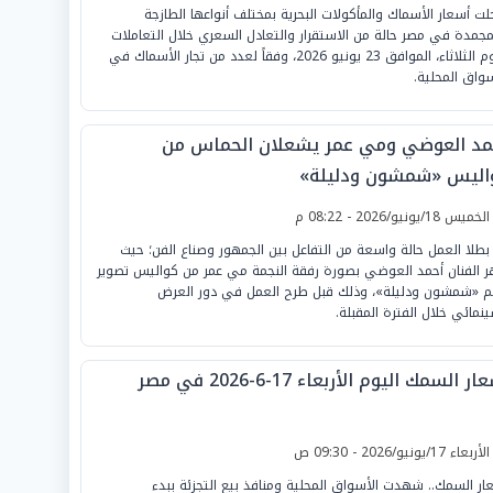
ت أسعار الأسماك والمأكولات البحرية بمختلف أنواعها الطازجة
مجمدة في مصر حالة من الاستقرار والتعادل السعري خلال التعاملات
اليوم الثلاثاء، الموافق 23 يونيو 2026، وفقاً لعدد من تجار الأسماك في
سواق المحلية.
مد العوضي ومي عمر يشعلان الحماس من
اليس «شمشون ودليلة»
لخميس 18/يونيو/2026 - 08:22 م
ر بطلا العمل حالة واسعة من التفاعل بين الجمهور وصناع الفن؛ حيث
 الفنان أحمد العوضي بصورة رفقة النجمة مي عمر من كواليس تصوير
م «شمشون ودليلة»، وذلك قبل طرح العمل في دور العرض
ينمائي خلال الفترة المقبلة.
ر السمك اليوم الأربعاء 17-6-2026 في مصر
لأربعاء 17/يونيو/2026 - 09:30 ص
ار السمك.. شهدت الأسواق المحلية ومنافذ بيع التجزئة ببدء