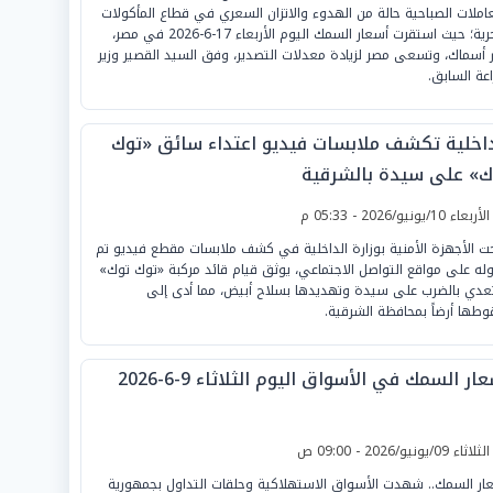
عاملات الصباحية حالة من الهدوء والاتزان السعري في قطاع المأكولات
البحرية؛ حيث استقرت أسعار السمك اليوم الأربعاء 17-6-2026 في مصر،
ر أسماك، وتسعى مصر لزيادة معدلات التصدير، وفق السيد القصير وزير
اعة السابق.
داخلية تكشف ملابسات فيديو اعتداء سائق «توك
ك» على سيدة بالشرقية
لأربعاء 10/يونيو/2026 - 05:33 م
ت الأجهزة الأمنية بوزارة الداخلية في كشف ملابسات مقطع فيديو تم
وله على مواقع التواصل الاجتماعي، يوثق قيام قائد مركبة «توك توك»
تعدي بالضرب على سيدة وتهديدها بسلاح أبيض، مما أدى إلى
طها أرضاً بمحافظة الشرقية.
ار السمك في الأسواق اليوم الثلاثاء 9-6-2026
لثلاثاء 09/يونيو/2026 - 09:00 ص
ار السمك.. شهدت الأسواق الاستهلاكية وحلقات التداول بجمهورية