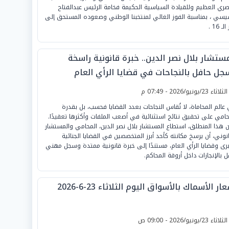
صري العظيم وللقيادة السياسية الحكيمة فخامة الرئيس عبدالفتاح
يسي ، بمناسبة الفوز الغالي لمنتخبنا الوطني وصعوده المستحق إلى
ـ 16 .
مستشار بلال نصر الدين.. خبرة قانونية راسخة
جل حافل بالنجاحات في قضايا الرأي العام
لثلاثاء 23/يونيو/2026 - 07:49 م
عالم المحاماة، لا تُقاس النجاحات بعدد القضايا فحسب، بل بقدرة
حامي على تحقيق نتائج استثنائية في أصعب الملفات وأكثرها تعقيدًا.
 هذا المنطلق، استطاع المستشار بلال نصر الدين، المحامي والمستشار
انوني، أن يرسخ مكانته كأحد أبرز المتخصصين في القضايا الجنائية
برى وقضايا الرأي العام، مستندًا إلى خبرة قانونية ممتدة وسجل مهني
ل بالإنجازات داخل أروقة المحاكم.
ار الأسماك بالأسواق اليوم الثلاثاء 23-6-2026
لثلاثاء 23/يونيو/2026 - 09:00 ص