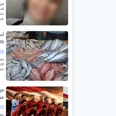
قرر
الس
على
26
ا
شهد
عدد
من
مب
ا
تتق