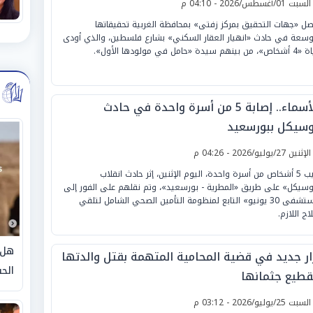
لسبت 01/أغسطس/2026 - 04:10 م
صل «جهات التحقيق بمركز زفتى» بمحافظة الغربية تحقيقاتها
وسعة في حادث «انهيار العقار السكني» بشارع فلسطين، والذي أودى
هم سيدة «حامل في مولودها الأول».
بالأسماء.. إصابة 5 من أسرة واحدة في حادث
وسيكل ببورسعيد
لإثنين 27/يوليو/2026 - 04:26 م
أصيب 5 أشخاص من أسرة واحدة، اليوم الإثنين، إثر حادث انقلاب
وسيكل» على طريق «المطرية - بورسعيد»، وتم نقلهم على الفور إلى
«مستشفى 30 يونيو» التابع لمنظومة التأمين الصحي الشامل لتلقي
اج اللازم.
هل 
ار جديد في قضية المحامية المتهمة بقتل والدتها
الحق
قطيع جثمانها
لسبت 25/يوليو/2026 - 03:12 م