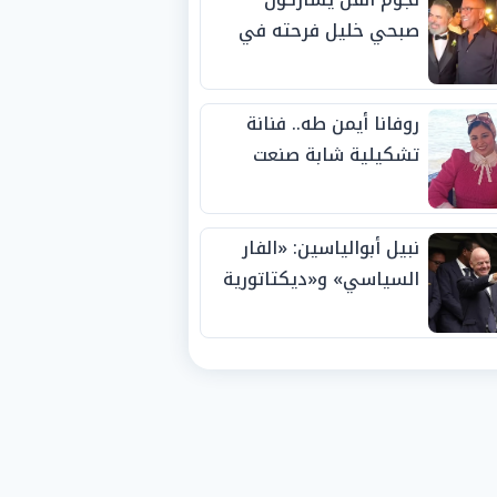
صبحي خليل فرحته في
حفل زفاف ابنته
روفانا أيمن طه.. فنانة
تشكيلية شابة صنعت
اسمها بالإبداع وحصدت
الجوائز منذ الصغر
نبيل أبوالياسين: «الفار
السياسي» و«ديكتاتورية
الميم» يدفنان «نزاهة
الفيفا».. وإقالة
«إنفانتينو» باتت حتمية