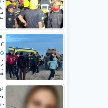
ا
توا
الم
بحياة «4 أشخاص»، من بين
تر
ا
«تر
العل
قر
وت
ا