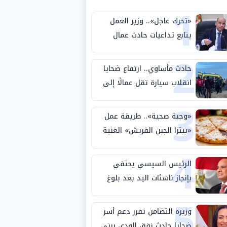
1
«تحرك عاجل».. وزير العمل
يتابع تداعيات حادث عمال
2
طريق بني سويف الصحراوي
حادث مأساوي.. ارتفاع ضحايا
انقلاب سيارة تقل عمالًا إلى
3
14 شخصًا
«وجبة صحية».. طريقة عمل
«بيتزا الجبن القريش» الغنية
4
بالبروتين
الرئيس السيسي يحتفي
بإنجاز ناشئات اليد بعد بلوغ
5
نصف نهائي كأس العالم
وزيرة التضامن تقرر دعم أسر
ضحايا حادث نفق الودي ببني