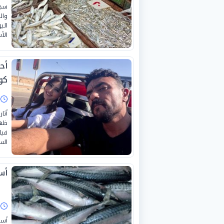
سجل
وال
الأ
أح
كو
ا
أثا
ظهر
فيل
الس
أسعا
ا
أسع