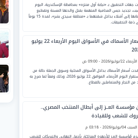
ت جهات التحقيق بـ «نيابة أول منتزه» بمحافظة الإسكندرية، اليوم
بت، تجديد حبس المحامية المتهمة بقتل والدتها المسنة وتقطيع
جثمانها إلى أشلاء بداخل شقتهما بـ «منطقة سيدي بشر»، لمدة 15 يوماً
 ذمة التحقيقات.
أسعار الأسماك في الأسواق اليوم الأربعاء 22 يوليو
20
لأربعاء 22/يوليو/2026 - 09:00 ص
ت أسعار الأسماك بداخل الأسواق المحلية وسوق الجملة حالة من
الاستقرار اليوم الأربعاء، الموافق 22 يوليو 2026، وذلك وفقاً لما صرح به
 من التجار والمتعاملين بالقطاع.
 مؤسسـة العــز إلى أبطال المنتخب المصري..
روك للشعب وللقيادة
لسبت 04/يوليو/2026 - 03:18 م
دم مُؤسسة العـز للأجهزة المنزليّـة، بأجمل التهاني والتبريكات للشعب