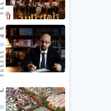
الم
الس
دور ال
ال
وس
ا
في 
الم
ومن
الق
الك
حاف
أسع
ا