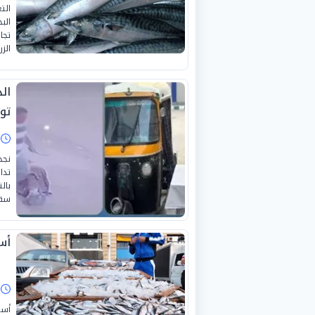
الت
تجا
الزر
ال
تو
ا
نجح
تدا
بال
سقو
أسع
ا
أسع