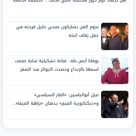
هل يجسد توم كروز شخصية النبي محمد؟.. الحقيقة الكاملة
نجوم الفن يشاركون صبحي خليل فرحته في
حفل زفاف ابنته
روفانا أيمن طه.. فنانة تشكيلية شابة صنعت
اسمها بالإبداع وحصدت الجوائز منذ الصغر
نبيل أبوالياسين: «الفار السياسي»
و«ديكتاتورية الميم» يدفنان «نزاهة الفيفا»..
وإقالة «إنفانتينو» باتت حتمية