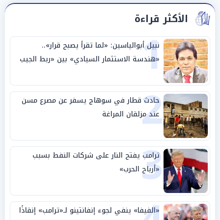
الأكثر قراءة
1
نبيل أبوالياسين: «لما تقرأ يصبح قرار»..
«هندسة الاستثمار السيادي» بين «ربط الجيب
بالوطن» و«سيادة الكلمة»
2
حادث قطار في سوهاج يسفر عن مصرع مسن
عند مزلقان المراغة
3
ترامب يفتح النار على شركات النفط بسبب
«أرباح الحرب»
«الفيفا» ينفي لجوء إنفانتينو لـ«ترامب» إنقاذًا