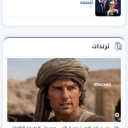
4
لمنصبه
ترندات