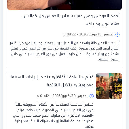
أحمد العوضي ومي عمر يشعلان الحماس من كواليس
«شمشون ودليلة»
الخميس 18/يونيو/2026 - 08:22 م
أثار بطلا العمل حالة واسعة من التفاعل بين الجمهور وصناع الفن؛ حيث ظهر
الفنان أحمد العوضي بصورة رفقة النجمة مي عمر من كواليس تصوير فيلم
«شمشون ودليلة»، وذلك قبل طرح العمل في دور العرض السينمائي خلال
الفترة المقبلة.
فيلم «السادة الأفاضل» يتصدر إيرادات السينما
و«درويش» يتذيل القائمة
الخميس 30/أكتوبر/2025 - 01:42 م
تستمر المنافسة المحتدمة بين الأفلام المعروضة حالياً
في دور العرض السينمائي المصرية، حيث حافظ فيلم
«السادة الأفاضل»، من بطولة النجم محمد ممدوح، على
صدارته المطلقة لقائمة إيرادات شباك التذاكر منذ بداية
عرضه.