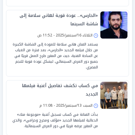
«الحارس».. عودة قوية لهاني سلامة إلى
شاشة السينما
الثلاثاء 16/سبتمبر/2025 - 11:52 ص
يستعد الفنان هاني سلامة للعودة إلى الشاشة الكبيرة
من خلال فيلمه الجديد «الحارس»، بعد فترة من الغياب
عن الساحة الفنية، حيث من المقرر طرح العمل قريبًا في
جميع دور العرض السينمائي، ليشكل عودة قوية للنجم
المصري.
مي كساب تكشف تفاصيل أغنية فيلمها
الجديد
السبت 13/سبتمبر/2025 - 11:08 م
بدأت الفنانة مي كساب تسجيل أغنية «موجوعة منك»
الدعائية لفيلمها الجديد «مؤلف ومخرج وحرامي»، والذي
من المقرر عرضه قريبًا في دور العرض السينمائية.