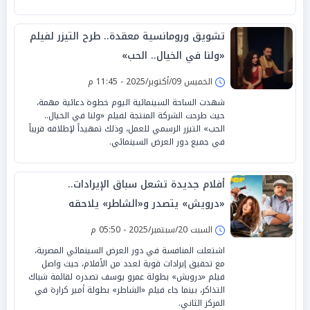
تشويق ورومانسية معقدة.. طرح التيزر لفيلم
«ولنا في الخيال.. الحب»
الخميس 09/أكتوبر/2025 - 11:45 م
شهدت الساحة السينمائية اليوم خطوة دعائية مهمة،
حيث طرحت الشركة المنتجة لفيلم «ولنا في الخيال..
الحب» التيزر الرسمي للعمل، وذلك تمهيداً لإطلاقه قريباً
في جميع دور العرض السينمائي.
أفلام جديدة تشعل سباق الإيرادات..
«درويش» يتصدر و«الشاطر» يلاحقه
السبت 20/سبتمبر/2025 - 05:50 م
اشتعلت المنافسة في دور العرض السينمائي المصرية،
مع تحقيق إيرادات قوية لعدد من الأفلام، حيث واصل
فيلم «درويش» بطولة عمرو يوسف تصدره لقائمة شباك
التذاكر، بينما جاء فيلم «الشاطر» بطولة أمير كرارة في
المركز الثاني.