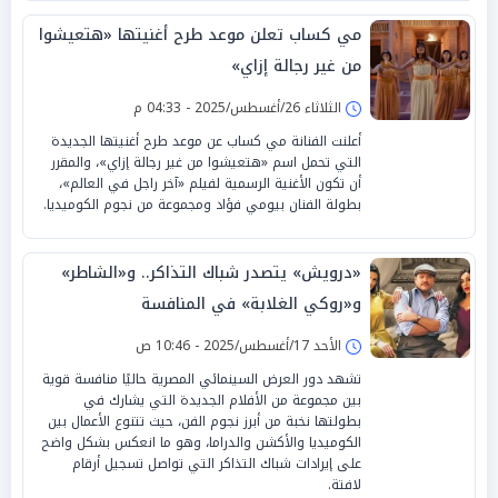
مي كساب تعلن موعد طرح أغنيتها «هتعيشوا
من غير رجالة إزاي»
الثلاثاء 26/أغسطس/2025 - 04:33 م
أعلنت الفنانة مي كساب عن موعد طرح أغنيتها الجديدة
التي تحمل اسم «هتعيشوا من غير رجالة إزاي»، والمقرر
أن تكون الأغنية الرسمية لفيلم «آخر راجل في العالم»،
بطولة الفنان بيومي فؤاد ومجموعة من نجوم الكوميديا.
«درويش» يتصدر شباك التذاكر.. و«الشاطر»
و«روكي الغلابة» في المنافسة
الأحد 17/أغسطس/2025 - 10:46 ص
تشهد دور العرض السينمائي المصرية حاليًا منافسة قوية
بين مجموعة من الأفلام الجديدة التي يشارك في
بطولتها نخبة من أبرز نجوم الفن، حيث تتنوع الأعمال بين
الكوميديا والأكشن والدراما، وهو ما انعكس بشكل واضح
على إيرادات شباك التذاكر التي تواصل تسجيل أرقام
لافتة.