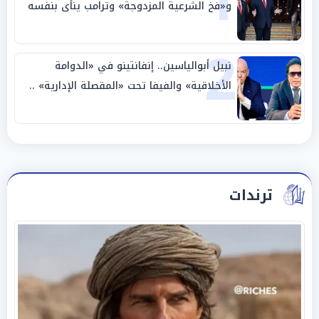
1
و«فخ الشرعية المزدوجة» وترامب ينأى بنفسه
وحليفه في «ميتم استراتيجي»
2
نبيل أبوالياسين.. إنفانتينو في «الدوامة
الأخلاقية» والفيفا تحت «المقصلة الإدارية» ..
«عبادة العرش وجنازة المصداقية»
ترندات