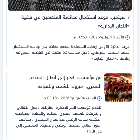
7 سبتمبر.. موعد استكمال محاكمة المتهمين في قضية
«اللجان الإدارية»
الأحد 19/يوليو/2026 - 07:53 م
قررت الدائرة الأولى إرهاب، المنعقدة بمجمع محاكم بدر، برئاسة المستشار
محمد السعيد الشربيني، تأجيل محاكمة 62 متهمًا في القضية المعروفة
إعلاميًا بـ«اللجان الإدارية».
من مؤسسـة العــز إلى أبطال المنتخب
المصري.. مبروك للشعب وللقيادة
السبت 04/يوليو/2026 - 03:18 م
تتقدم مُؤسسة العـز للأجهزة المنزليّـة، بأجمل التهاني
والتبريكات للشعب المصري العظيم وللقيادة السياسية
الحكيمة فخامة الرئيس عبدالفتاح السيسي ، بمناسبة
الفوز الغالي لمنتخبنا الوطني وصعوده المستحق إلى
دور الـ 16 .