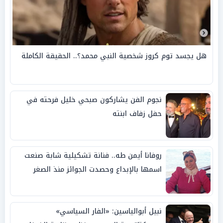
هل يجسد توم كروز شخصية النبي محمد؟.. الحقيقة الكاملة
نجوم الفن يشاركون صبحي خليل فرحته في
حفل زفاف ابنته
روفانا أيمن طه.. فنانة تشكيلية شابة صنعت
اسمها بالإبداع وحصدت الجوائز منذ الصغر
نبيل أبوالياسين: «الفار السياسي»