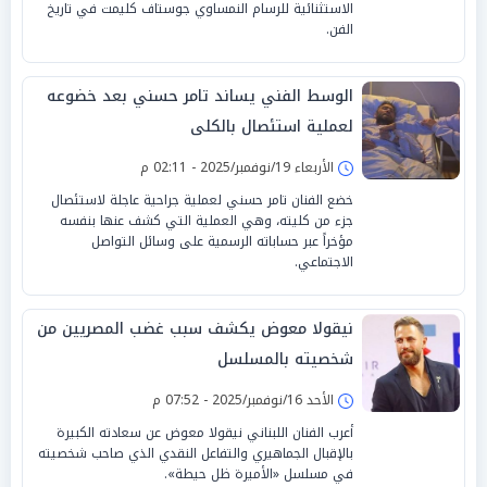
الاستثنائية للرسام النمساوي جوستاف كليمت في تاريخ
الفن.
الوسط الفني يساند تامر حسني بعد خضوعه
لعملية استئصال بالكلى
الأربعاء 19/نوفمبر/2025 - 02:11 م
خضع الفنان تامر حسني لعملية جراحية عاجلة لاستئصال
جزء من كليته، وهي العملية التي كشف عنها بنفسه
مؤخراً عبر حساباته الرسمية على وسائل التواصل
الاجتماعي.
نيقولا معوض يكشف سبب غضب المصريين من
شخصيته بالمسلسل
الأحد 16/نوفمبر/2025 - 07:52 م
أعرب الفنان اللبناني نيقولا معوض عن سعادته الكبيرة
بالإقبال الجماهيري والتفاعل النقدي الذي صاحب شخصيته
في مسلسل «الأميرة ظل حيطة».