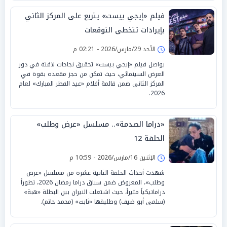
فيلم «إيجي بيست» يتربع على المركز الثاني
بإيرادات تتخطى التوقعات
الأحد 29/مارس/2026 - 02:21 م
يواصل فيلم «إيجي بيست» تحقيق نجاحات لافتة في دور
العرض السينمائي، حيث تمكن من حجز مقعده بقوة في
المركز الثاني ضمن قائمة أفلام «عيد الفطر المبارك» لعام
2026.
«دراما الصدمة».. مسلسل «عرض وطلب»
الحلقة 12
الإثنين 16/مارس/2026 - 10:59 م
شهدت أحداث الحلقة الثانية عشرة من مسلسل «عرض
وطلب»، المعروض ضمن سباق دراما رمضان 2026، تطوراً
دراماتيكياً مثيراً، حيث اشتعلت النيران بين البطلة «هبة»
(سلمى أبو ضيف) وطليقها «ثابت» (محمد حاتم).