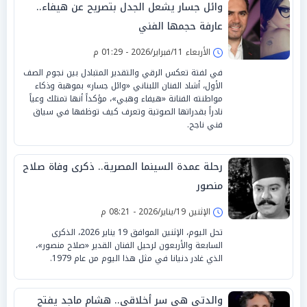
وائل جسار يشعل الجدل بتصريح عن هيفاء..
عارفة حجمها الفني
الأربعاء 11/فبراير/2026 - 01:29 م
في لفتة تعكس الرقي والتقدير المتبادل بين نجوم الصف
الأول، أشاد الفنان اللبناني «وائل جسار» بموهبة وذكاء
مواطنته الفنانة «هيفاء وهبي»، مؤكداً أنها تمتلك وعياً
نادراً بقدراتها الصوتية وتعرف كيف توظفها في سياق
فني ناجح.
رحلة عمدة السينما المصرية.. ذكرى وفاة صلاح
منصور
الإثنين 19/يناير/2026 - 08:21 م
تحل اليوم، الإثنين الموافق 19 يناير 2026، الذكرى
السابعة والأربعون لرحيل الفنان القدير «صلاح منصور»،
الذي غادر دنيانا في مثل هذا اليوم من عام 1979.
والدتي هي سر أخلاقي.. هشام ماجد يفتح