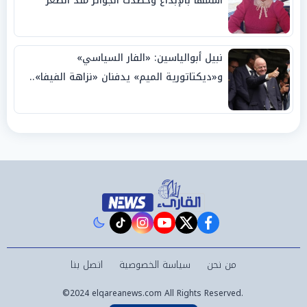
اسمها بالإبداع وحصدت الجوائز منذ الصغر
نبيل أبوالياسين: «الفار السياسي»
و«ديكتاتورية الميم» يدفنان «نزاهة الفيفا»..
وإقالة «إنفانتينو» باتت حتمية
instagram
tiktok
youtube
twitter
facebook
من نحن
سياسة الخصوصية
اتصل بنا
©2024 elqareanews.com All Rights Reserved.