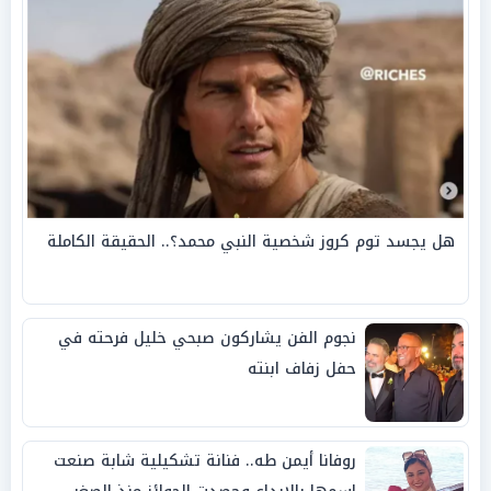
هل يجسد توم كروز شخصية النبي محمد؟.. الحقيقة الكاملة
نجوم الفن يشاركون صبحي خليل فرحته في
حفل زفاف ابنته
روفانا أيمن طه.. فنانة تشكيلية شابة صنعت