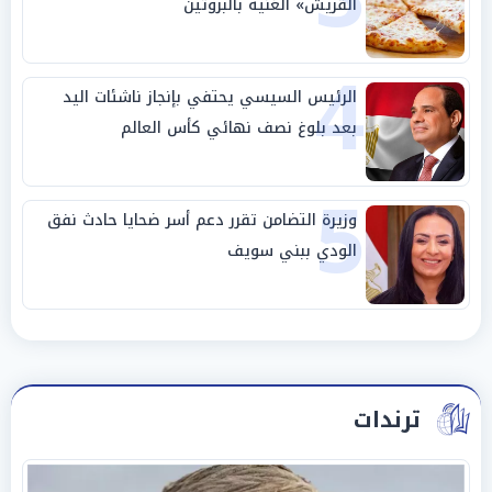
القريش» الغنية بالبروتين
4
الرئيس السيسي يحتفي بإنجاز ناشئات اليد
بعد بلوغ نصف نهائي كأس العالم
5
وزيرة التضامن تقرر دعم أسر ضحايا حادث نفق
الودي ببني سويف
ترندات