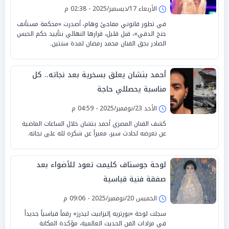
الأربعاء 17/ديسمبر/2025 - 02:38 م
في تطور قانوني مفاجئ وهام، أصدرت «محكمة مستأنف
جنح الدقي»، قبل قليل، قرارها النهائي بتأييد حكم الحبس
الصادر بحق الفنان محمد رمضان لمدة سنتين.
أحمد بتشان يعلق بسخرية بعد نجاته.. كل
مناسبة يحصللي حاجة
الأحد 23/نوفمبر/2025 - 04:59 م
كشف الفنان المصري أحمد بتشان خلال الساعات الماضية
عن تعرضه لحادث سير، معبراً عن شكره لله على نجاته.
لوحة جوستاف كليمت تعود للأضواء بعد
صفقة فنية قياسية
الخميس 20/نوفمبر/2025 - 09:06 م
سجلت لوحة «بورتريه إليزابيث ليدرز» رقماً قياسياً جديداً
في مزادات الفن الحديث العالمية، مؤكدة المكانة