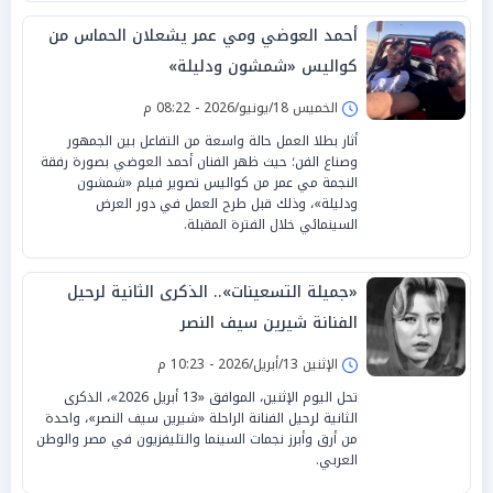
أحمد العوضي ومي عمر يشعلان الحماس من
كواليس «شمشون ودليلة»
الخميس 18/يونيو/2026 - 08:22 م
أثار بطلا العمل حالة واسعة من التفاعل بين الجمهور
وصناع الفن؛ حيث ظهر الفنان أحمد العوضي بصورة رفقة
النجمة مي عمر من كواليس تصوير فيلم «شمشون
ودليلة»، وذلك قبل طرح العمل في دور العرض
السينمائي خلال الفترة المقبلة.
«جميلة التسعينات».. الذكرى الثانية لرحيل
الفنانة شيرين سيف النصر
الإثنين 13/أبريل/2026 - 10:23 م
تحل اليوم الإثنين، الموافق «13 أبريل 2026»، الذكرى
الثانية لرحيل الفنانة الراحلة «شيرين سيف النصر»، واحدة
من أرق وأبرز نجمات السينما والتليفزيون في مصر والوطن
العربي.