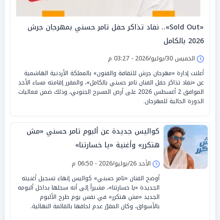
«Sold Out».. نفاد تذاكر حفل تامر حسني بمهرجان جرش
2026 بالكامل
الخميس 30/يوليو/2026 - 03:27 م
أعلنت إدارة «مهرجان جرش للثقافة والفنون» بالمملكة الأردنية الهاشمية
عن «نفاد تذاكر حفل الفنان تامر حسني بالكامل»، والمقرر إقامته مساء الأحد
الموافق 2 أغسطس 2026 على أرض المسرح الجنوبي، وذلك ضمن فعاليات
الدورة الحالية للمهرجان.
كواليس جديدة عن ألبوم تامر حسني «مش
هتكرر» وأغنية «يا خسارتنا»
الأحد 26/يوليو/2026 - 06:50 م
أوضح الفنان «تامر حسني» كواليس إنهاء تسجيل أغنيته
الجديدة «يا خسارتنا»، مشيراً إلى أنه سجلها بداخل ألبومه
الجديد «مش هتكرر» في نفس يوم طرح الألبوم
بالأسواق، وكان المقرّر عدم لحاقها بالقائمة النهائية.