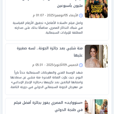
مليون بأسبوعين
الأربعاء 05/نوفمبر/2025 - 01:07 م
واصل فيلم «السادة الأفاضل» تحقيق الأرقام القياسية
في شباك التذاكر المصري، محافظًا بذلك على صدارته
المطلقة للإيرادات السينمائية.
منة شلبي بعد جائزة الجونة.. لسه صغيرة
عليها
الخميس 09/أكتوبر/2025 - 05:31 م
شهد الوسط الفني والمهرجانات السينمائية حدثاً بارزاً
اليوم، حيث عبّرت الفنانة القديرة منة شلبي عن سعادتها
وامتنانها البالغين بعد تكريمها بـ«جائزة الإنجاز الإبداعي»
من مهرجان الجونة السينمائي الدولي في دورته الثامنة.
«سنووايت» المصري يفوز بجائزة أفضل فيلم
في طنجة الدولي