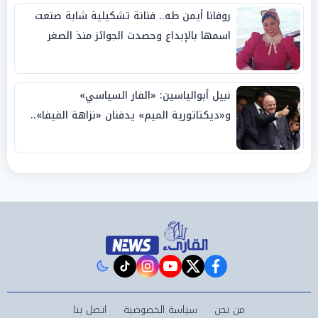
روفانا أيمن طه.. فنانة تشكيلية شابة صنعت
اسمها بالإبداع وحصدت الجوائز منذ الصغر
نبيل أبوالياسين: «الفار السياسي»
و«ديكتاتورية الميم» يدفنان «نزاهة الفيفا»..
وإقالة «إنفانتينو» باتت حتمية
instagram
tiktok
youtube
twitter
facebook
من نحن
سياسة الخصوصية
اتصل بنا