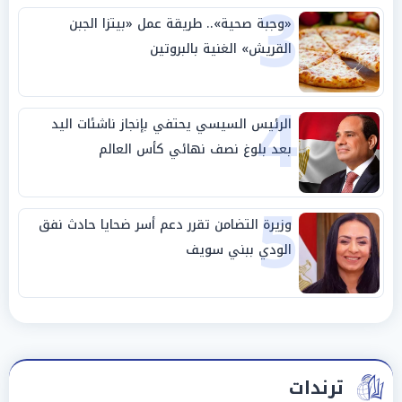
3
«وجبة صحية».. طريقة عمل «بيتزا الجبن
القريش» الغنية بالبروتين
4
الرئيس السيسي يحتفي بإنجاز ناشئات اليد
بعد بلوغ نصف نهائي كأس العالم
5
وزيرة التضامن تقرر دعم أسر ضحايا حادث نفق
الودي ببني سويف
ترندات