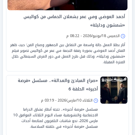
أحمد العوضي ومي عمر يشعلان الحماس من كواليس
«شمشون ودليلة»
الخميس 18/يونيو/2026 - 08:22 م
أثار بطلا العمل حالة واسعة من التفاعل بين الجمهور وصناع الفن؛ حيث ظهر
الفنان أحمد العوضي بصورة رفقة النجمة مي عمر من كواليس تصوير فيلم
«شمشون ودليلة»، وذلك قبل طرح العمل في دور العرض السينمائي خلال
الفترة المقبلة.
«صراع المبادئ والعدالة».. مسلسل «فرصة
أخيرة» الحلقة 6
الثلاثاء 10/مارس/2026 - 03:19 م
مسلسل «فرصة أخيرة».. تتجه أنظار عشاق الدراما
الاجتماعية والتشويقية مساء اليوم الثلاثاء، الموافق 10
مارس 2026، نحو شاشات التلفزيون لمتابعة أحداث
مسلسل «فرصة أخيرة» في حلقته السادسة.