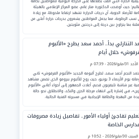
يفية الحارة التي ألقت بظلالها على الحركة اليومية للمواطنين بكافة
قاليم؛ حيث أوضحت الدكتورة منار غانم، عضو المركز الإعلامي بالهيئة
امة للأرصاد الجوية، أن درجات الحرارة تشهد ارتفاعا ملحوظا، مع زيادة
نسب الرطوبة، مما يجعل المواطنين يشعرون بدرجات حرارة أعلى من
علنة بما يتراوح بين درجة إلى درجتين مئويتين.
د التنازلي بدأ.. أحمد سعد يطرح «الألبوم
فرفوش» خلال أيام
لأحد 31/مايو/2026 - 07:39 م
عد النجم أحمد سعد، لطرح ألبومه الجديد «الألبوم الفرفوش» ثاني
البوماته يوم الأربعاء 3 يونيو، حيث روج للألبوم ببرومو الذى تضمن مشاهد
مية عبر شاشة تليفزيون قديم، أعادت الجمهور إلى أجواء أغاني «الألبوم
زين»، في إشارة إلى انتهاء مرحلة الحزن والنكد، والانطلاق نحو حالة
دة من البهجة والطاقة الإيجابية في مسيرته الفنية الحالية.
تعليم تفاجئ أولياء الأمور.. تفاصيل زيادة مصروفات
مدارس الخاصة
لسبت 30/مايو/2026 - 10:52 م