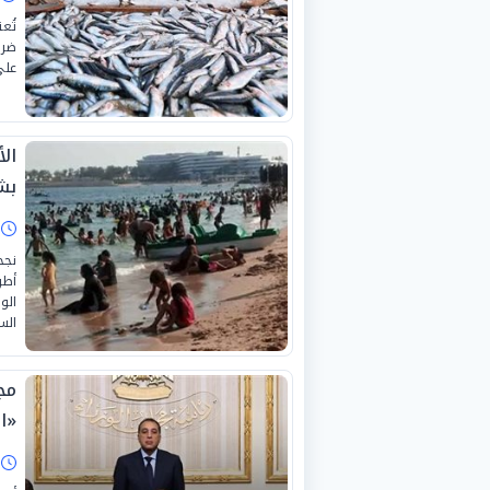
تُع
ضرو
على
ال
بش
ا
نجح
أطر
الو
الس
مج
«الق
ا