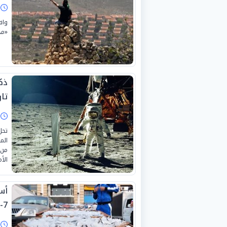
ا
واف
«مج
تار
ا
الم
الأ
7-2026
ا