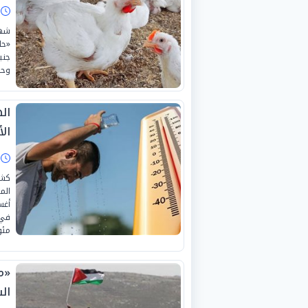
ا
جني
وحر
ال
الأحد 2
ا
كشف
مئو
«م
ال