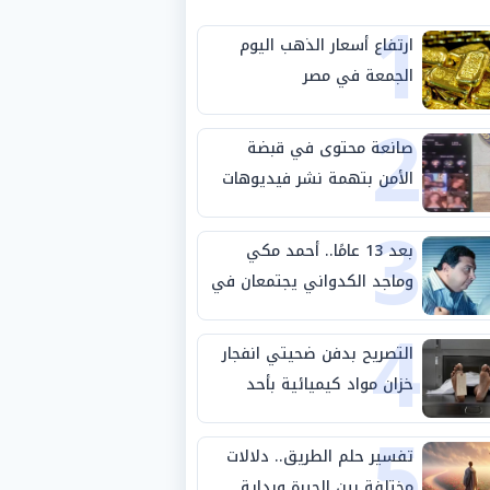
1
ارتفاع أسعار الذهب اليوم
الجمعة في مصر
2
صانعة محتوى في قبضة
الأمن بتهمة نشر فيديوهات
3
خادشة للحياء
بعد 13 عامًا.. أحمد مكي
وماجد الكدواني يجتمعان في
4
«فرصة سعيدة»
التصريح بدفن ضحيتي انفجار
خزان مواد كيميائية بأحد
5
مصانع الفيوم
تفسير حلم الطريق.. دلالات
مختلفة بين الحيرة وبداية