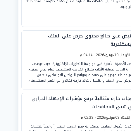
أنهـىٰ مجلس الوزراء تشابكات مالية تاريخية بين جهات حكومية بقيمة 196
ر جنيه.
قبض على صانع محتوى حرض على العنف
لإسكندرية
لأربعاء 10/يونيو/2026 - 04:14 م
ت الأجهزة الأمنية في مواجهة التجاوزات الإلكترونية؛ حيث «رصدت
دارة العامة لحماية الآداب بقطاع الشرطة المتخصصة قيام صانع محتوى
ر مقاطع فيديو على صفحته بمواقع التواصل الاجتماعى تتضمن
حريض على العنف والتلفظ بألفاظ خارجة تتنافى مع القيم المجتمعية».
جات حارة متتالية ترفع مؤشرات الإجهاد الحراري
 شتى المحافظات
لثلاثاء 09/يونيو/2026 - 05:39 م
ت الأجواء المناخية بجمهورية مصر العربية استمراراً واضحاً للتقلبات