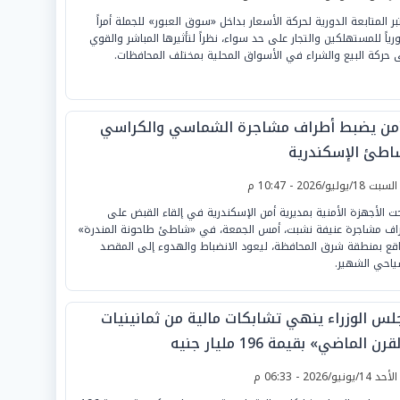
تبر المتابعة الدورية لحركة الأسعار بداخل «سوق العبور» للجملة أمراً
رياً للمستهلكين والتجار على حد سواء، نظراً لتأثيرها المباشر والقوي
 حركة البيع والشراء في الأسواق المحلية بمختلف المحافظات.
أمن يضبط أطراف مشاجرة الشماسي والكراسي
اطئ الإسكندرية
لسبت 18/يوليو/2026 - 10:47 م
ت الأجهزة الأمنية بمديرية أمن الإسكندرية في إلقاء القبض على
اف مشاجرة عنيفة نشبت، أمس الجمعة، في «شاطئ طاحونة المندرة»
اقع بمنطقة شرق المحافظة، ليعود الانضباط والهدوء إلى المقصد
ياحي الشهير.
لس الوزراء ينهي تشابكات مالية من ثمانينيات
رن الماضي» بقيمة 196 مليار جنيه
لأحد 14/يونيو/2026 - 06:33 م