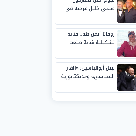
صبحي خليل فرحته في
حفل زفاف ابنته
روفانا أيمن طه.. فنانة
تشكيلية شابة صنعت
اسمها بالإبداع وحصدت
الجوائز منذ الصغر
نبيل أبوالياسين: «الفار
السياسي» و«ديكتاتورية
الميم» يدفنان «نزاهة
الفيفا».. وإقالة
«إنفانتينو» باتت حتمية