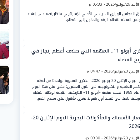
لأحد 26/يوليو/2026 - 05:33 م
ق المجلس الوزاري السياسي الأمني الإسرائيلي «الكابينت» على إنشاء
لس السلام لقطاع غزة» والدخول إلى القطاع.
ذكرى أبولو 11.. المهمة التي صنعت أعظم إنجاز في
يخ الفضاء
لإثنين 20/يوليو/2026 - 04:47 م
تحل اليوم، الإثنين 20 يوليو 2026، الذكرى السنوية لواحدة من أعظم
لاحم العلمية والتكنولوجية في القرن العشرين؛ ففي مثل هذا اليوم
من عام 1969، نجحت مهمة «أبولو 11» التاريخية، التابعة لوكالة الفضاء
مريكية ناسا، في تنفيذ أول هبوط بشري مأهول على سطح القمر.
أسعار الأسماك والمأكولات البحرية اليوم الإثنين 20-
لإثنين 20/يوليو/2026 - 09:30 ص