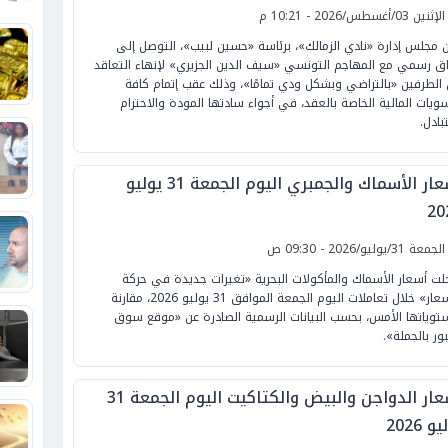
لإثنين 03/أغسطس/2026 - 10:21 م
ن مجلس إدارة «نادي الزمالك»، برئاسة «حسين لبيب»، التوصل إلى
اق رسمي مع المهاجم التونسي «سيف الدين الجزيري» لإنهاء التعاقد
 الطرفين «بالتراضي وبشكل ودي تمامًا»، وذلك عقب إتمام كافة
سويات المالية الخاصة بالعقد، في أجواء سادتها المودة والاحترام
بادل.
أسعار الأسماك والجمبري اليوم الجمعة 31 يوليو
20
لجمعة 31/يوليو/2026 - 09:30 ص
ت أسعار الأسماك والمأكولات البحرية «تغيرات جديدة في حركة
الأسعار» خلال تعاملات اليوم الجمعة الموافق 31 يوليو 2026، مقارنة
توياتها الأمس، بحسب البيانات الرسمية الصادرة عن «موقع سوق
بور بالجملة».
أسعار الدواجن والبيض والكتاكيت اليوم الجمعة 31
و 2026