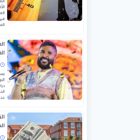
الص
الأ
الع
فى 
الم
الع
ال
ا
يست
درا
الح
جدي
ال
ال
ا