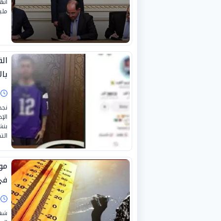
مليا
ال
با
ا
نجح
الإ
بنش
الت
مو
في
ا
شهد