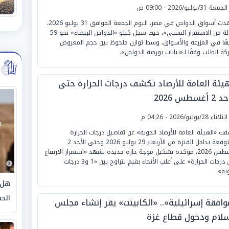
لجمعة 31/يوليو/2026 - 09:00 ص
شهدت أسواق الدواجن في مصر، اليوم الجمعة الموافق 31 يوليو 2026،
«حالة من الاستقرار النسبي»، حيث سجل كيلو «الدواجن البيضاء» نحو 59
هًا في المزرعة والأسواق، وسط توازن ملحوظ بين حجم المعروض
كة الطلب وفقًا لـ«بيانات بورصة الدواجن».
هيئة العامة للأرصاد تكشف درجات الحرارة حتى
 أغسطس 2026
لثلاثاء 28/يوليو/2026 - 04:26 م
ت «الهيئة العامة للأرصاد الجوية» عن تفاصيل درجات الحرارة
المتوقعة بداخل الفترة من الأربعاء 29 يوليو 2026 وحتى الأحد 2
أغسطس 2026، مؤكدة تشكيل موجة حارة جديدة تشهد «استمرار الارتفاع
في درجات الحرارة» على أغلب الأنحاء بقيم تتراوح بين «1 و3 درجات
ية».
هل 
الحق
وافقة إسرائيلية».. «الكابينت» يقر إنشاء مجلس
سلام ودخول قطاع غزة