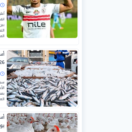
ا
أعل
اتف
بين
الت
المت
26
ا
سجل
بمس
الع
يولي