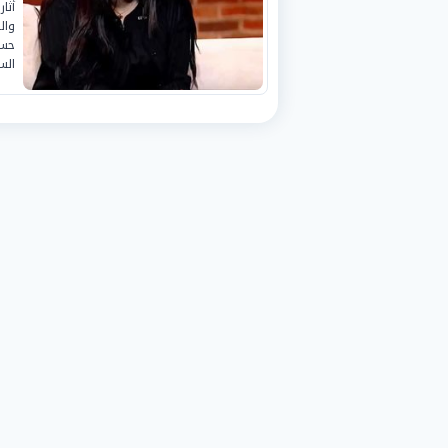
أثا
وال
حسا
الس