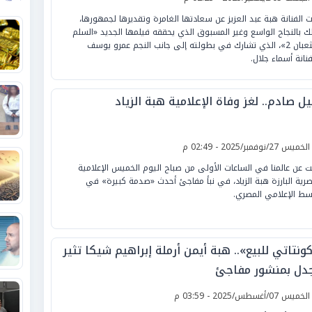
ت الفنانة هبة عبد العزيز عن سعادتها الغامرة وتقديرها لجمهورها،
ك بالنجاح الواسع وغير المسبوق الذي يحققه فيلمها الجديد «السلم
والثعبان 2»، الذي تشارك في بطولته إلى جانب النجم عمرو يوسف
فنانة أسماء جلال.
ل صادم.. لغز وفاة الإعلامية هبة الزياد
لخميس 27/نوفمبر/2025 - 02:49 م
ت عن عالمنا في الساعات الأولى من صباح اليوم الخميس الإعلامية
صرية البارزة هبة الزياد، في نبأ مفاجئ أحدث «صدمة كبيرة» في
سط الإعلامي المصري.
ونتاتي للبيع».. هبة أيمن أرملة إبراهيم شيكا تثير
جدل بمنشور مفاجئ
لخميس 07/أغسطس/2025 - 03:59 م