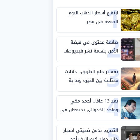
1
ارتفاع أسعار الذهب اليوم
الجمعة في مصر
2
صانعة محتوى في قبضة
الأمن بتهمة نشر فيديوهات
3
خادشة للحياء
تفسير حلم الطريق.. دلالات
مختلفة بين الحيرة وبداية
4
مرحلة جديدة
بعد 13 عامًا.. أحمد مكي
وماجد الكدواني يجتمعان في
5
«فرصة سعيدة»
التصريح بدفن ضحيتي انفجار
خزان مواد كيميائية بأحد