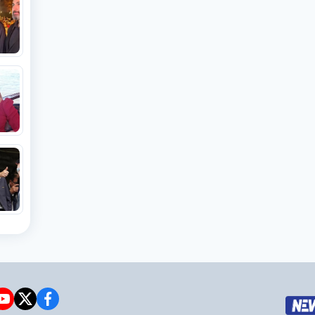
e
witter
facebook