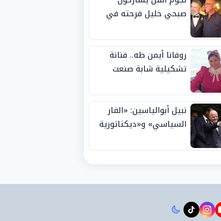
صبحي خليل فرحته في
حفل زفاف ابنته
روفانا أيمن طه.. فنانة
تشكيلية شابة صنعت
اسمها بالإبداع وحصدت
الجوائز منذ الصغر
نبيل أبوالياسين: «الفار
السياسي» و«ديكتاتورية
الميم» يدفنان «نزاهة
الفيفا».. وإقالة
«إنفانتينو» باتت حتمية
instagram
tiktok
youtub
t