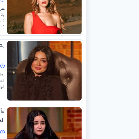
عبر
وذل
وال
رحي
ا
رحل
الم
الو
«أك
ال
ا