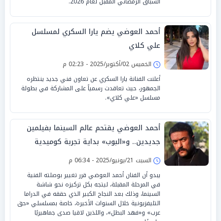
السباق الرمضاني المقبل لعام 2026.
أحمد العوضي يضم يارا السكري لمسلسل
علي كلاي
الخميس 02/أكتوبر/2025 - 02:23 م
أعلنت الفنانة يارا السكري عن تعاون فني جديد ينتظره
الجمهور، حيث تعاقدت رسمياً على المشاركة في بطولة
مسلسل «علي كلاي».
أحمد العوضي يقتحم عالم السينما بفيلمين
جديدين.. و«البوب» بداية تجربة كوميدية
جديدة
السبت 21/يونيو/2025 - 06:34 م
يبدو أن الفنان أحمد العوضي قرر تغيير بوصلته الفنية
في المرحلة المقبلة، ليتجه بكل تركيزه نحو شاشة
السينما، وذلك بعد النجاح الكبير الذي حققه في الدراما
التليفزيونية خلال السنوات الأخيرة، خاصة بمسلسلي «حق
عرب» و«فهد البطل»، واللذين لاقيا صدى جماهيريًا