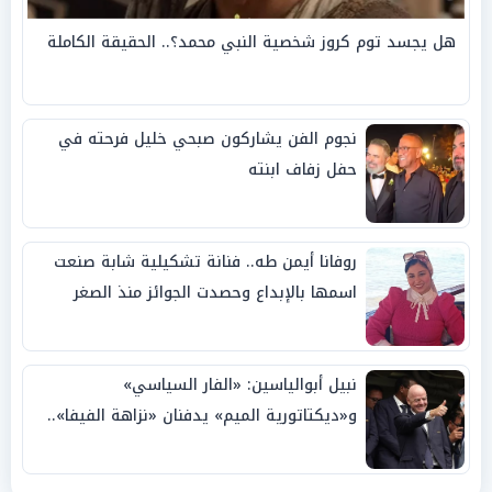
هل يجسد توم كروز شخصية النبي محمد؟.. الحقيقة الكاملة
نجوم الفن يشاركون صبحي خليل فرحته في
حفل زفاف ابنته
روفانا أيمن طه.. فنانة تشكيلية شابة صنعت
اسمها بالإبداع وحصدت الجوائز منذ الصغر
نبيل أبوالياسين: «الفار السياسي»
و«ديكتاتورية الميم» يدفنان «نزاهة الفيفا»..
وإقالة «إنفانتينو» باتت حتمية