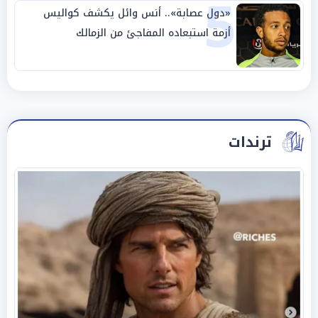
5
«دول عصابة».. أنس وائل يكشف كواليس
أزمة استبعاده المفاجئ من الزمالك
ترندات