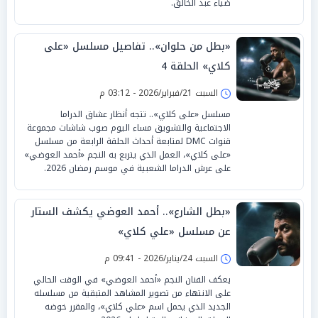
ضياء عبد الخالق.
«بطل من حلوان».. تفاصيل مسلسل «على
كلاي» الحلقة 4
السبت 21/فبراير/2026 - 03:12 م
مسلسل «على كلاي».. تتجه أنظار عشاق الدراما
الاجتماعية والتشويق مساء اليوم صوب شاشات مجموعة
قنوات DMC لمتابعة أحداث الحلقة الرابعة من مسلسل
«على كلاي»، العمل الذي يتربع به النجم «أحمد العوضي»
على عرش الدراما الشعبية في موسم رمضان 2026.
«بطل الشارع».. أحمد العوضي يكشف الستار
عن مسلسل «علي كلاي»
السبت 24/يناير/2026 - 09:41 م
يعكف الفنان النجم «أحمد العوضي» في الوقت الحالي
على الانتهاء من تصوير المشاهد المتبقية من مسلسله
الجديد الذي يحمل اسم «علي كلاي»، والمقرر خوضه