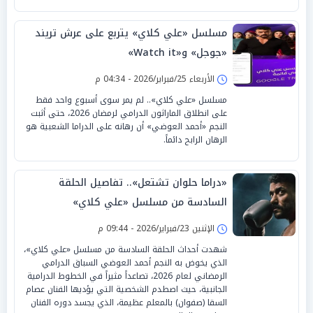
مسلسل «علي كلاي» يتربع على عرش تريند
«جوجل» و«Watch it»
الأربعاء 25/فبراير/2026 - 04:34 م
مسلسل «علي كلاي».. لم يمر سوى أسبوع واحد فقط
على انطلاق الماراثون الدرامي لرمضان 2026، حتى أثبت
النجم «أحمد العوضي» أن رهانه على الدراما الشعبية هو
الرهان الرابح دائماً.
«دراما حلوان تشتعل».. تفاصيل الحلقة
السادسة من مسلسل «علي كلاي»
الإثنين 23/فبراير/2026 - 09:44 م
شهدت أحداث الحلقة السادسة من مسلسل «علي كلاي»،
الذي يخوض به النجم أحمد العوضي السباق الدرامي
الرمضاني لعام 2026، تصاعداً مثيراً في الخطوط الدرامية
الجانبية، حيث اصطدم الشخصية التي يؤديها الفنان عصام
السقا (صفوان) بالمعلم عظيمة، الذي يجسد دوره الفنان