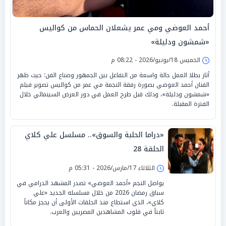
أحمد العوضي ومي عمر يشعلان الحماس من كواليس
«شمشون ودليلة»
الخميس 18/يونيو/2026 - 08:22 م
أثار بطلا العمل حالة واسعة من التفاعل بين الجمهور وصناع الفن؛ حيث ظهر
الفنان أحمد العوضي بصورة رفقة النجمة مي عمر من كواليس تصوير فيلم
«شمشون ودليلة»، وذلك قبل طرح العمل في دور العرض السينمائي خلال
الفترة المقبلة.
«دراما الحلبة والسوق».. مسلسل علي كلاي
الحلقة 28
الثلاثاء 17/مارس/2026 - 05:31 م
يواصل النجم «أحمد العوضي» تصدر المشهد الدرامي في
سباق رمضان 2026 من خلال مسلسله الجديد «علي
كلاي»، الذي استطاع منذ الحلقات الأولى أن يحجز مكاناً
ثابتاً في قلوب المشاهدين المصريين والعرب.