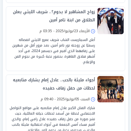
زواج المشاهير لا يدوم؟.. شريف الليثي يعلن
الطلاق من ابنة تامر أمين
الأربعاء 23/يوليو/2025 - 03:35 م
أعلن السيناريست الشاب شريف عمرو الليثي انفصاله
رسميًا عن زوجته نور تامر أمين، بعد مرور أقل من شهرين
على زفافهما الذي أقيم في ديسمبر 2024، في أحد
أشهر فنادق القاهرة، بحضور نخبة كبيرة من نجوم الفن
والإعلام.
أجواء مليئة بالحب.. عادل إمام يشارك متابعيه
لحظات من حفل زفاف حفيده
السبت 05/يوليو/2025 - 09:40 م
شارك الفنان الكبير عادل إمام متابعيه على مواقع التواصل
الاجتماعي لحظة من أسعد لحظات حياته العائلية، حيث
نشر صورة من حفل زفاف حفيده عادل رامي إمام، والذي
أقيم مساء أمس الجمعة في أجواء احتفالية مليئة بالحب
والدفء، وبحضور نخبة من نجوم الفن والإعلام.