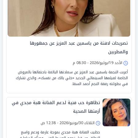
تصريحات لافتة من ياسمين عبد العزيز عن جمهورها
والمطربين
الأحد 19/يوليو/2026 - 08:30 م
أعربت النجمة ياسمين عبد العزيز عن سعادتها البالغة باحتفالها بالعروض
الخاصة لفيلمها السينمائي الجديد «خلي بالك من نفسك»، والذي تشارك
في بطولته رفقة النجم أحمد السقا.
تظاهرة حب فنية لدعم الفنانة هبة مجدي في
أزمتها الصحية
الثلاثاء 30/يونيو/2026 - 12:38 ص
حظيت الفنانة هبة مجدي بموجة عارمة ودعم واسع
النطاق من قِبل نجوم الوسط الفني وصنّاع الدراما في