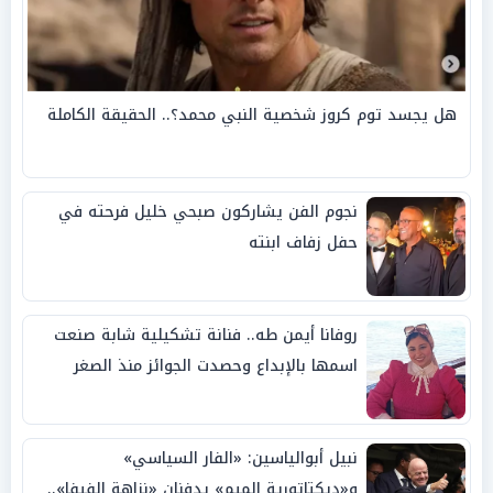
هل يجسد توم كروز شخصية النبي محمد؟.. الحقيقة الكاملة
نجوم الفن يشاركون صبحي خليل فرحته في
حفل زفاف ابنته
روفانا أيمن طه.. فنانة تشكيلية شابة صنعت
اسمها بالإبداع وحصدت الجوائز منذ الصغر
نبيل أبوالياسين: «الفار السياسي»
و«ديكتاتورية الميم» يدفنان «نزاهة الفيفا»..