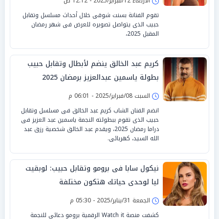
الأربعاء 12/فبراير/2025 - 12:12 ص
تقوم الفنانة بسنت شوقى خلال أحداث مسلسل وتقابل
حبيب الذى يتواصل تصويره للعرض فى شهر رمضان
المقبل 2025،
كريم عبد الخالق ينضم لأبطال وتقابل حبيب
بطولة ياسمين عبدالعزيز برمضان 2025
السبت 08/فبراير/2025 - 06:01 م
انضم الفنان الشاب كريم عبد الخالق فى مسلسل وتقابل
حبيب الذى تقوم ببطولته النجمة ياسمين عبد العزيز فى
دراما رمضان 2025، ويقدم عبد الخالق شخصية رزق عبد
الله السيد، كهربائى.
نيكول سابا فى برومو وتقابل حبيب: لوبقيت
ليا لوحدى حياتك هتكون مختلفة
الجمعة 31/يناير/2025 - 05:30 م
كشفت منصة Watch it الرقمية برومو دعائى للنجمة