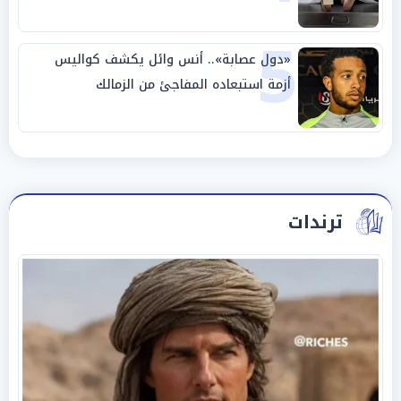
5
«دول عصابة».. أنس وائل يكشف كواليس
أزمة استبعاده المفاجئ من الزمالك
ترندات