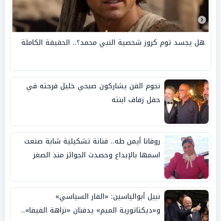
هل يجسد توم كروز شخصية النبي محمد؟.. الحقيقة الكاملة
نجوم الفن يشاركون صبحي خليل فرحته في
حفل زفاف ابنته
روفانا أيمن طه.. فنانة تشكيلية شابة صنعت
اسمها بالإبداع وحصدت الجوائز منذ الصغر
نبيل أبوالياسين: «الفار السياسي»
و«ديكتاتورية الميم» يدفنان «نزاهة الفيفا»..