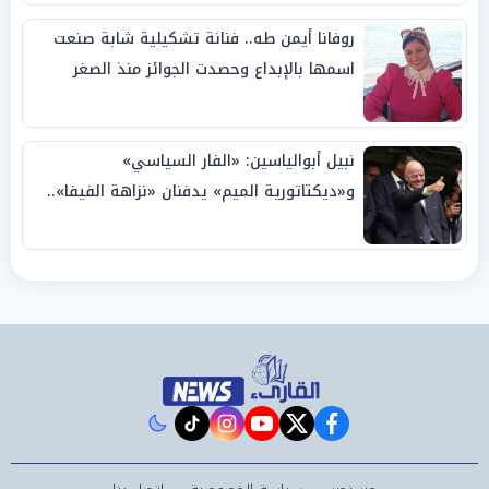
روفانا أيمن طه.. فنانة تشكيلية شابة صنعت
اسمها بالإبداع وحصدت الجوائز منذ الصغر
نبيل أبوالياسين: «الفار السياسي»
و«ديكتاتورية الميم» يدفنان «نزاهة الفيفا»..
وإقالة «إنفانتينو» باتت حتمية
instagram
tiktok
youtube
twitter
facebook