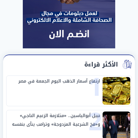
الأكثر قراءة
1
ارتفاع أسعار الذهب اليوم الجمعة في مصر
2
نبيل أبوالياسين.. «متلازمة الزعيم الناجي»
و«فخ الشرعية المزدوجة» وترامب ينأى بنفسه
وحليفه في «ميتم استراتيجي»