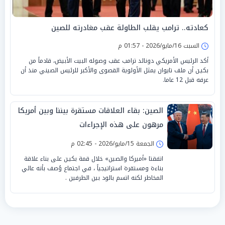
كعادته.. ترامب يقلب الطاولة عقب مغادرته للصين
السبت 16/مايو/2026 - 01:57 م
أكد الرئيس الأمريكي دونالد ترامب عقب وصوله البيت الأبيض، قادماً من
بكيـن أن ملف تايوان يمثل الأولوية القصوى والأكبر للرئيس الصيني منذ أن
عرفه قبل 12 عاما.
الصين: بقاء العلاقات مستقرة بيننا وبين أمريكا
مرهون على هذه الإجراءات
الجمعة 15/مايو/2026 - 02:45 م
اتفقتا «أميركا والصين» خلال قمة بكيـن على بناء علاقة
بناءة ومستقرة استراتيجياً ، في اجتماع وُصف بأنه عالي
المخاطر لكنه اتسم بالود بين الطرفين .