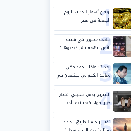
1
ارتفاع أسعار الذهب اليوم
الجمعة في مصر
2
صانعة محتوى في قبضة
الأمن بتهمة نشر فيديوهات
3
خادشة للحياء
بعد 13 عامًا.. أحمد مكي
وماجد الكدواني يجتمعان في
4
«فرصة سعيدة»
التصريح بدفن ضحيتي انفجار
خزان مواد كيميائية بأحد
5
مصانع الفيوم
تفسير حلم الطريق.. دلالات
مختلفة بين الحيرة وبداية