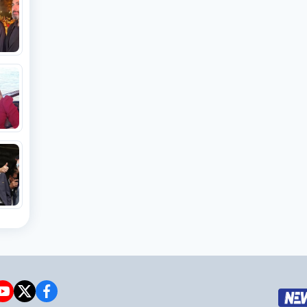
e
witter
facebook