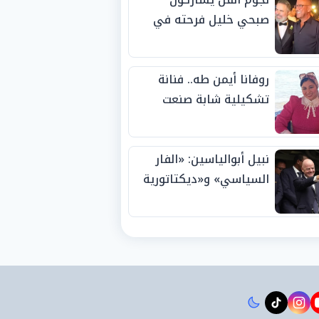
صبحي خليل فرحته في
حفل زفاف ابنته
روفانا أيمن طه.. فنانة
تشكيلية شابة صنعت
اسمها بالإبداع وحصدت
الجوائز منذ الصغر
نبيل أبوالياسين: «الفار
السياسي» و«ديكتاتورية
الميم» يدفنان «نزاهة
الفيفا».. وإقالة
«إنفانتينو» باتت حتمية
instagram
tiktok
youtub
t