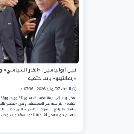
نبيل أبوالياسين: «الفار السياسي» و«
«إنفانتينو» باتت حتمية
الثلاثاء 07/يوليو/2026 - 07:36 م
بمكيالين» إلى أزمة «كسر الدستور الكروي». ويؤكد أن 
الإبادة» الترامبية غير المستحقة، وهي «تطبيع با
سابقة «التراجع بالريموت الرئاسي» التي دخلت بنا 
الإنسان هو «تفجير لشرعية المؤسسة» ويستوجب 