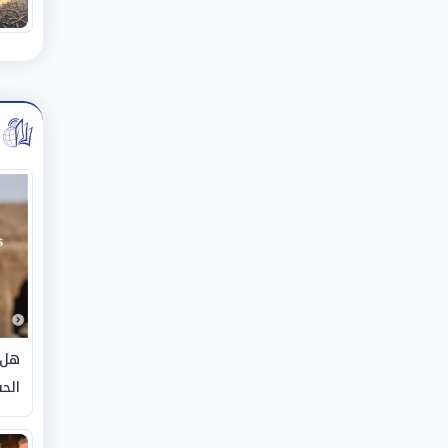
هل 
الحق