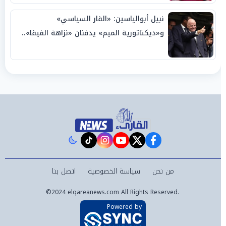
نبيل أبوالياسين: «الفار السياسي»
و«ديكتاتورية الميم» يدفنان «نزاهة الفيفا»..
وإقالة «إنفانتينو» باتت حتمية
instagram
tiktok
youtube
twitter
facebook
من نحن
سياسة الخصوصية
اتصل بنا
©2024 elqareanews.com All Rights Reserved.
Powered by