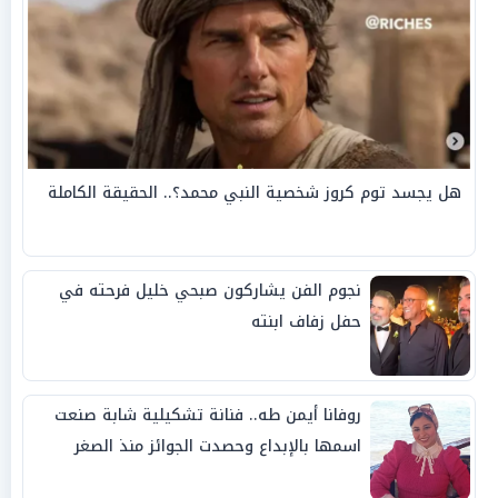
هل يجسد توم كروز شخصية النبي محمد؟.. الحقيقة الكاملة
نجوم الفن يشاركون صبحي خليل فرحته في
حفل زفاف ابنته
روفانا أيمن طه.. فنانة تشكيلية شابة صنعت
اسمها بالإبداع وحصدت الجوائز منذ الصغر