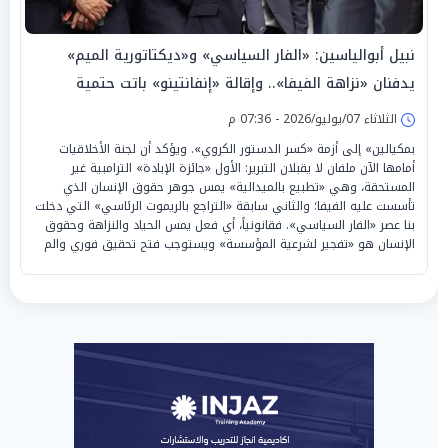
نبيل أبوالياسين: «الفار السياسي» و«ديكتاتورية الميم»
يدفنان «نزاهة الفيفا».. وإقالة «إنفانتينو» باتت حتمية
الثلاثاء 07/يوليو/2026 - 07:36 م
بمكيالين» إلى أزمة «كسر الدستور الكروي». ويؤكد أن لجنة الأخلاقيات
أمامها الآن ملفان لا يقبلان التبرير: الأول «جائزة الإبادة» الترامبية غير
المستحقة، وهي «تطبيع بالميدالية» يمس جوهر حقوق الإنسان الذي
تأسست عليه الفيفا؛ والثاني سابقة «التراجع بالريموت الرئاسي» التي دخلت
بنا عصر «الفار السياسي». فقانونياً، أي فعل يمس الحياد والنزاهة وحقوق
الإنسان هو «تفجير لشرعية المؤسسة» ويستوجب فتح تحقيق فوري والم