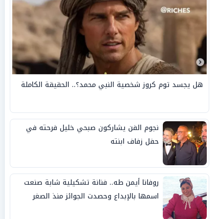
هل يجسد توم كروز شخصية النبي محمد؟.. الحقيقة الكاملة
نجوم الفن يشاركون صبحي خليل فرحته في
حفل زفاف ابنته
روفانا أيمن طه.. فنانة تشكيلية شابة صنعت
اسمها بالإبداع وحصدت الجوائز منذ الصغر