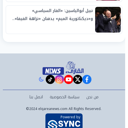
نبيل أبوالياسين: «الفار السياسي»
و«ديكتاتورية الميم» يدفنان «نزاهة الفيفا»..
وإقالة «إنفانتينو» باتت حتمية
instagram
tiktok
youtube
twitter
facebook
من نحن
سياسة الخصوصية
اتصل بنا
©2024 elqareanews.com All Rights Reserved.
Powered by