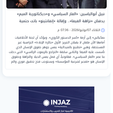
نبيل أبوالياسين: «الفار السياسي» و«ديكتاتورية الميم»
يدفنان «نزاهة الفيفا».. وإقالة «إنفانتينو» باتت حتمية
الثلاثاء 07/يوليو/2026 - 07:36 م
بمكيالين» إلى أزمة «كسر الدستور الكروي». ويؤكد أن لجنة الأخلاقيات
أمامها الآن ملفان لا يقبلان التبرير: الأول «جائزة الإبادة» الترامبية غير
المستحقة، وهي «تطبيع بالميدالية» يمس جوهر حقوق الإنسان الذي
تأسست عليه الفيفا؛ والثاني سابقة «التراجع بالريموت الرئاسي» التي دخلت
بنا عصر «الفار السياسي». فقانونياً، أي فعل يمس الحياد والنزاهة وحقوق
الإنسان هو «تفجير لشرعية المؤسسة» ويستوجب فتح تحقيق فوري والم