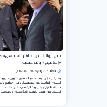
نبيل أبوالياسين: «الفار السياسي» و«
«إنفانتينو» باتت حتمية
الثلاثاء 07/يوليو/2026 - 07:36 م
بمكيالين» إلى أزمة «كسر الدستور الكروي». ويؤكد أن 
الإبادة» الترامبية غير المستحقة، وهي «تطبيع با
سابقة «التراجع بالريموت الرئاسي» التي دخلت بنا 
الإنسان هو «تفجير لشرعية المؤسسة» ويستوجب 