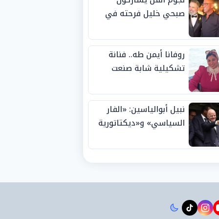
صبحي خليل فرحته في
حفل زفاف ابنته
روفانا أيمن طه.. فنانة
تشكيلية شابة صنعت
اسمها بالإبداع وحصدت
الجوائز منذ الصغر
نبيل أبوالياسين: «الفار
السياسي» و«ديكتاتورية
الميم» يدفنان «نزاهة
الفيفا».. وإقالة
«إنفانتينو» باتت حتمية
instagram
tiktok
youtub
t