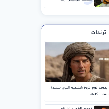
استبعاده المفاجئ من
الزمالك
ترندات
يجسد توم كروز شخصية النبي محمد؟..
يقة الكاملة
نجوم الفن يشاركون