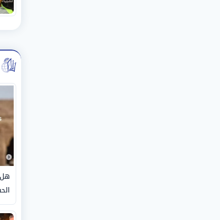
هل 
الحق