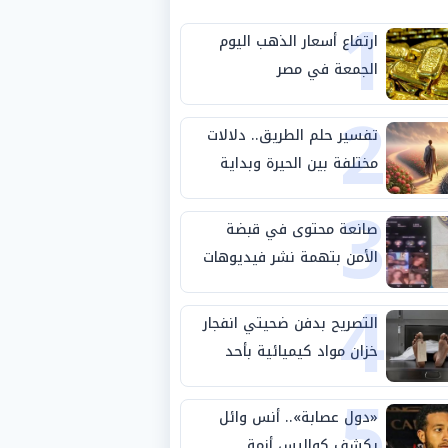
1
ارتفاع أسعار الذهب اليوم
الجمعة في مصر
2
تفسير حلم الطريق.. دلالات
مختلفة بين الحيرة وبداية
3
مرحلة جديدة
صانعة محتوى في قبضة
الأمن بتهمة نشر فيديوهات
4
خادشة للحياء
التصريح بدفن ضحيتي انفجار
خزان مواد كيميائية بأحد
5
مصانع الفيوم
«دول عصابة».. أنس وائل
يكشف كواليس أزمة