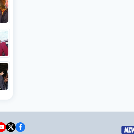
e
witter
facebook