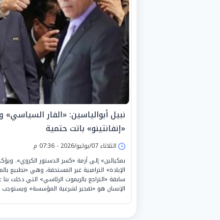
نبيل أبوالياسين: «الفار السياسي» و«
«إنفانتينو» باتت حتمية
الثلاثاء 07/يوليو/2026 - 07:36 م
بمكيالين» إلى أزمة «كسر الدستور الكروي». ويؤكد أن 
الإبادة» الترامبية غير المستحقة، وهي «تطبيع با
سابقة «التراجع بالريموت الرئاسي» التي دخلت بنا 
الإنسان هو «تفجير لشرعية المؤسسة» ويستوجب 