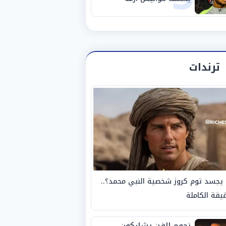
استبعاده المفاجئ من
الزمالك
ترندات
يجسد توم كروز شخصية النبي محمد؟..
يقة الكاملة
نجوم الفن يشاركون