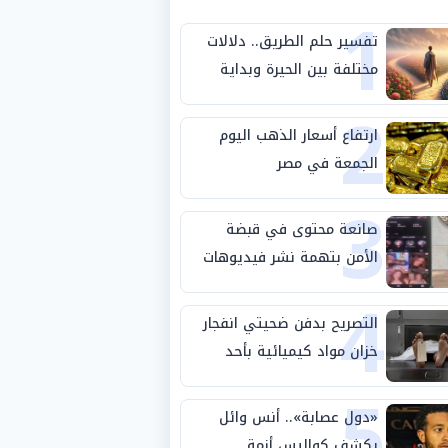
1
تفسير حلم الطريق.. دلالات
مختلفة بين الحيرة وبداية
2
مرحلة جديدة
ارتفاع أسعار الذهب اليوم
الجمعة في مصر
3
صانعة محتوى في قبضة
الأمن بتهمة نشر فيديوهات
4
خادشة للحياء
التصريح بدفن ضحيتي انفجار
خزان مواد كيميائية بأحد
5
مصانع الفيوم
«دول عصابة».. أنس وائل
يكشف كواليس أزمة