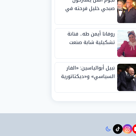
صبحي خليل فرحته في
حفل زفاف ابنته
روفانا أيمن طه.. فنانة
تشكيلية شابة صنعت
اسمها بالإبداع وحصدت
الجوائز منذ الصغر
نبيل أبوالياسين: «الفار
السياسي» و«ديكتاتورية
الميم» يدفنان «نزاهة
الفيفا».. وإقالة
«إنفانتينو» باتت حتمية
instagram
tiktok
youtub
t