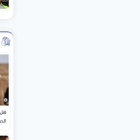
هل 
الحق