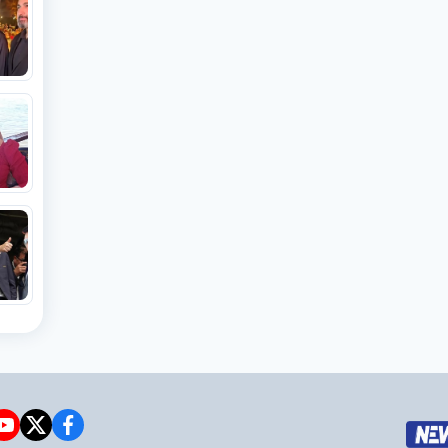
e
witter
facebook