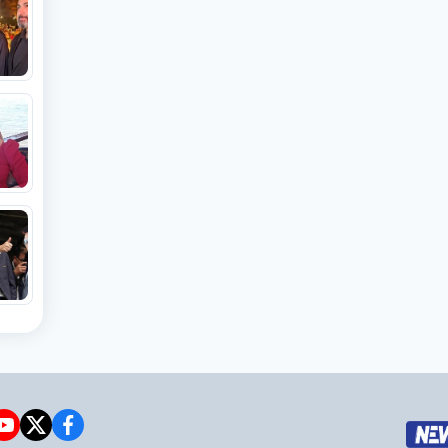
e
witter
facebook