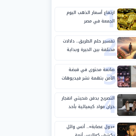
1
ارتفاع أسعار الذهب اليوم
الجمعة في مصر
2
تفسير حلم الطريق.. دلالات
مختلفة بين الحيرة وبداية
3
مرحلة جديدة
صانعة محتوى في قبضة
الأمن بتهمة نشر فيديوهات
4
خادشة للحياء
التصريح بدفن ضحيتي انفجار
خزان مواد كيميائية بأحد
5
مصانع الفيوم
«دول عصابة».. أنس وائل
يكشف كواليس أزمة