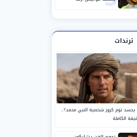
استبعاده المفاجئ من
الزمالك
ترندات
يجسد توم كروز شخصية النبي محمد؟..
يقة الكاملة
نجوم الفن يشاركون