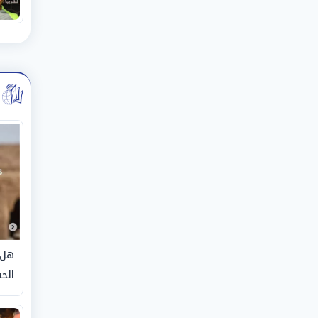
هل 
الحق