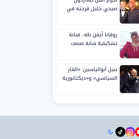
صبحي خليل فرحته في
حفل زفاف ابنته
روفانا أيمن طه.. فنانة
تشكيلية شابة صنعت
اسمها بالإبداع وحصدت
الجوائز منذ الصغر
نبيل أبوالياسين: «الفار
السياسي» و«ديكتاتورية
الميم» يدفنان «نزاهة
الفيفا».. وإقالة
«إنفانتينو» باتت حتمية
instagram
tiktok
youtub
t