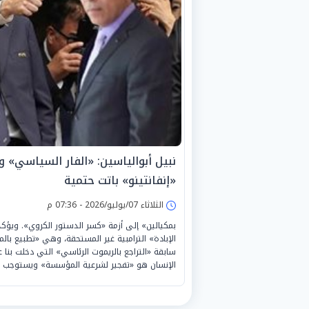
نبيل أبوالياسين: «الفار السياسي» و«
«إنفانتينو» باتت حتمية
الثلاثاء 07/يوليو/2026 - 07:36 م
بمكيالين» إلى أزمة «كسر الدستور الكروي». ويؤكد أن 
الإبادة» الترامبية غير المستحقة، وهي «تطبيع با
سابقة «التراجع بالريموت الرئاسي» التي دخلت بنا 
الإنسان هو «تفجير لشرعية المؤسسة» ويستوجب 