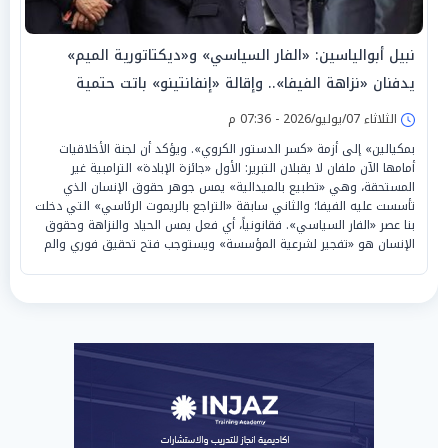
نبيل أبوالياسين: «الفار السياسي» و«ديكتاتورية الميم»
يدفنان «نزاهة الفيفا».. وإقالة «إنفانتينو» باتت حتمية
الثلاثاء 07/يوليو/2026 - 07:36 م
بمكيالين» إلى أزمة «كسر الدستور الكروي». ويؤكد أن لجنة الأخلاقيات
أمامها الآن ملفان لا يقبلان التبرير: الأول «جائزة الإبادة» الترامبية غير
المستحقة، وهي «تطبيع بالميدالية» يمس جوهر حقوق الإنسان الذي
تأسست عليه الفيفا؛ والثاني سابقة «التراجع بالريموت الرئاسي» التي دخلت
بنا عصر «الفار السياسي». فقانونياً، أي فعل يمس الحياد والنزاهة وحقوق
الإنسان هو «تفجير لشرعية المؤسسة» ويستوجب فتح تحقيق فوري والم