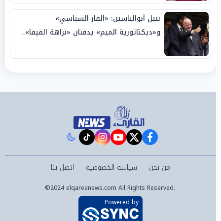
نبيل أبوالياسين: «الفار السياسي»
و«ديكتاتورية الميم» يدفنان «نزاهة الفيفا»..
وإقالة «إنفانتينو» باتت حتمية
instagram
tiktok
youtube
twitter
facebook
من نحن
سياسة الخصوصية
اتصل بنا
©2024 elqareanews.com All Rights Reserved.
Powered by