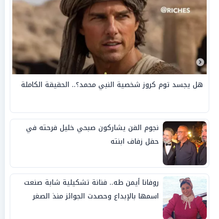
هل يجسد توم كروز شخصية النبي محمد؟.. الحقيقة الكاملة
نجوم الفن يشاركون صبحي خليل فرحته في
حفل زفاف ابنته
روفانا أيمن طه.. فنانة تشكيلية شابة صنعت
اسمها بالإبداع وحصدت الجوائز منذ الصغر