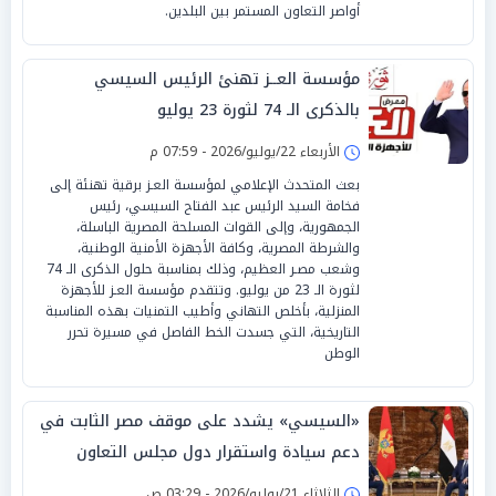
أواصر التعاون المستمر بين البلدين.
مؤسسة العــز تهنئ الرئيس السيسي
بالذكرى الـ 74 لثورة 23 يوليو
الأربعاء 22/يوليو/2026 - 07:59 م
بعث المتحدث الإعلامي لمؤسسة العـز برقية تهنئة إلى
فخامة السيد الرئيس عبد الفتاح السيسي، رئيس
الجمهورية، وإلى القوات المسلحة المصرية الباسلة،
والشرطة المصرية، وكافة الأجهزة الأمنية الوطنية،
وشعب مصـر العظيم، وذلك بمناسبة حلول الذكرى الـ 74
لثورة الـ 23 من يوليو. وتتقدم مؤسسة العـز للأجهزة
المنزلية، بأخلص التهاني وأطيب التمنيات بهذه المناسبة
التاريخية، التي جسدت الخط الفاصل في مسيرة تحرر
الوطن
«السيسي» يشدد على موقف مصر الثابت في
دعم سيادة واستقرار دول مجلس التعاون
الخليجي
الثلاثاء 21/يوليو/2026 - 03:29 ص