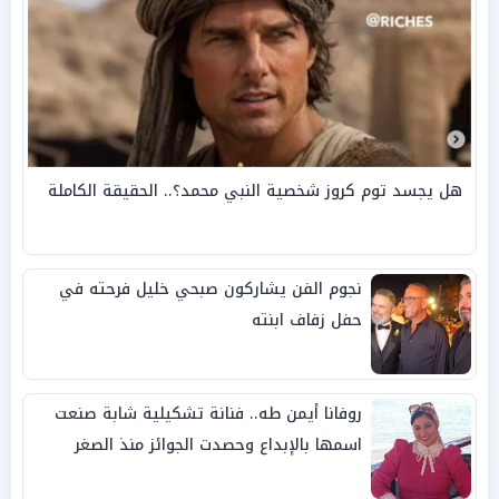
هل يجسد توم كروز شخصية النبي محمد؟.. الحقيقة الكاملة
نجوم الفن يشاركون صبحي خليل فرحته في
حفل زفاف ابنته
روفانا أيمن طه.. فنانة تشكيلية شابة صنعت
اسمها بالإبداع وحصدت الجوائز منذ الصغر