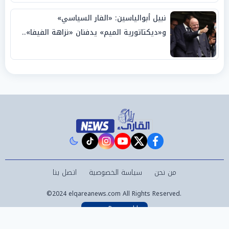
نبيل أبوالياسين: «الفار السياسي»
و«ديكتاتورية الميم» يدفنان «نزاهة الفيفا»..
وإقالة «إنفانتينو» باتت حتمية
instagram
tiktok
youtube
twitter
facebook
من نحن
سياسة الخصوصية
اتصل بنا
©2024 elqareanews.com All Rights Reserved.
Powered by