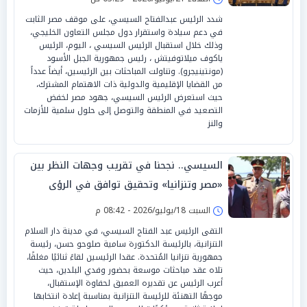
شدد الرئيس عبدالفتاح السيسي، على موقف مصر الثابت
في دعم سيادة واستقرار دول مجلس التعاون الخليجي،
وذلك خلال استقبال الرئيس السيسي ، اليوم، الرئيس
ياكوف ميلاتوفيتش ، رئيس جمهورية الجبل الأسود
(مونتينيجرو). وتناولت المباحثات بين الرئيسين، أيضاً عدداً
من القضايا الإقليمية والدولية ذات الاهتمام المشترك،
حيث استعرض الرئيس السيسي، جهود مصر لخفض
التصعيد في المنطقة والتوصل إلى حلول سلمية للأزمات
والنز
السيسي.. نجحنا في تقريب وجهات النظر بين
«مصر وتنزانيا» وتحقيق توافق في الرؤى
السبت 18/يوليو/2026 - 08:42 م
التقى الرئيس عبد الفتاح السيسي، في مدينة دار السلام
التنزانية، بالرئيسة الدكتورة سامية صلوحو حسن، رئيسة
جمهورية تنزانيا المُتحدة. عقدا الرئيسين لقاءً ثنائيًا مغلقًا،
تلاه عقد مباحثات موسعة بحضور وفدي البلدين، حيث
أعرب الرئيس عن تقديره العميق لحفاوة الإستقبال،
موجهًا التهنئة للرئيسة التنزانية بمناسبة إعادة انتخابها