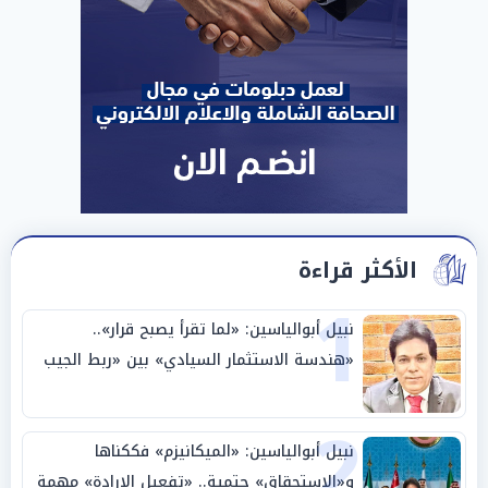
الأكثر قراءة
1
نبيل أبوالياسين: «لما تقرأ يصبح قرار»..
«هندسة الاستثمار السيادي» بين «ربط الجيب
بالوطن» و«سيادة الكلمة»
2
نبيل أبوالياسين: «الميكانيزم» فككناها
و«الاستحقاق» حتمية.. «تفعيل الإرادة» مهمة