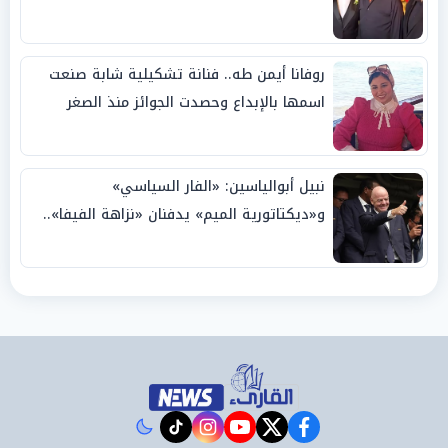
روفانا أيمن طه.. فنانة تشكيلية شابة صنعت
اسمها بالإبداع وحصدت الجوائز منذ الصغر
نبيل أبوالياسين: «الفار السياسي»
و«ديكتاتورية الميم» يدفنان «نزاهة الفيفا»..
وإقالة «إنفانتينو» باتت حتمية
instagram
tiktok
youtube
twitter
facebook