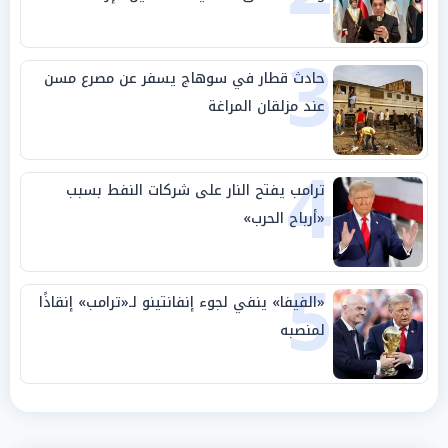
الجامعة العربية
3
حادث قطار في سوهاج يسفر عن مصرع مسن
عند مزلقان المراغة
4
ترامب يفتح النار على شركات النفط بسبب
«أرباح الحرب»
5
«الفيفا» ينفي لجوء إنفانتينو لـ«ترامب» إنقاذًا
لمنصبه