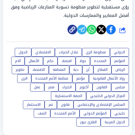
رؤى مستقبلية لتطوير منظومة تسوية المنازعات الرياضية وفق
أفضل المعايير والممارسات الدولية.
شارك
الدولي
منظومة الري
تبادل الخبرات
الاقتصادي
الدول
المؤتمر
المتحدة
حولا
اقتصاد
حكم
الأعمال
آلام
الرياض
القطاع
أرز
دية
المنطقة
الاقتصاد
تطوير
رواد الأعمال القانونية
مؤتمر
منظمة الأمم المتحدة
الرى
مجلس
القانون
أكتوبر
الخبراء
مصر
عمل
المركز الدولي الخليجي
الصفة الاستشارية
المجلس الإقتصادي والإجتماعي
قانون
تمر
الاستثمار
خليجي
المؤتمر الدولي
الأمم المتحدة
الصف
الدول العربية
القارئ نيوز