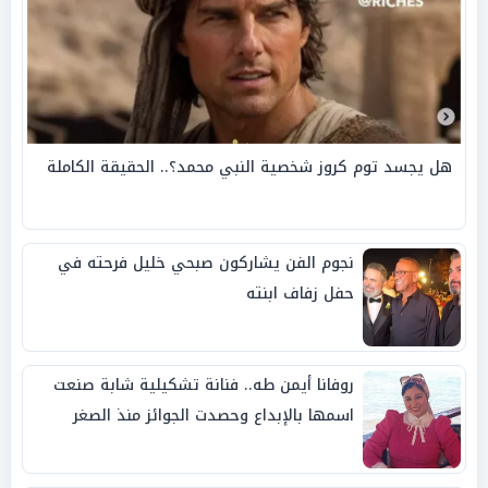
هل يجسد توم كروز شخصية النبي محمد؟.. الحقيقة الكاملة
نجوم الفن يشاركون صبحي خليل فرحته في
حفل زفاف ابنته
روفانا أيمن طه.. فنانة تشكيلية شابة صنعت
اسمها بالإبداع وحصدت الجوائز منذ الصغر