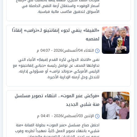
أسعار الوقود» واستغلال أزمة النقص الحاصلة في
الأسواق لتحقيق مكاسب مالية قياسية.
«الفيفا» ينفي لجوء إنفانتينو لـ«ترامب» إنقاذًا
لمنصبه
الثلاثاء 04/أغسطس/2026 - 04:07 م
نفى «الاتحاد الدولي لكرة القدم (فيفا)» الأنباء التي
تداولتها الصحف عن تواصل رئيسه «جياني إنفانتينو» مع
الرئيس الأمريكي «دونالد ترامب» أو مسؤولي إدارته،
للتدخل وحل أزمته الإدارية الأخيرة.
«فركش عنبر الموت».. انتهاء تصوير مسلسل
منة شلبي الجديد
الإثنين 03/أغسطس/2026 - 04:41 م
احتفل صناع مسلسل «عنبر الموت» بطولة الفنانة «منة
شلبي» بانتهاء تصوير العمل كلياً، تمهيداً لطرحه وقرب
عرضه عبر إحدى الشاشات التلفزيونية والمنصات