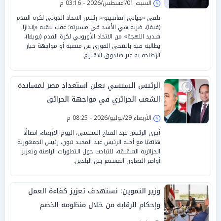
السبت 01/أغسطس/2026 - 03:16 م
تلقى «جياني إنفانتينو»، رئيس الاتحاد الدولي لكرة القدم
(فيفا)، ضربة هي الأشد في مسيرته؛ عقب تلقيه «إنذارًا
شديد اللهجة» من الاتحاد الأوروبي لكرة القدم (يويفا)،
يطالبه فيه بالتنحي الفوري عن منصبه أو مواجهة خيار
الإطاحة به عبر صندوق الاقتراع.
الرئيس السيسي يعلن استعداد مصر لمساندة
الشعب الجزائري في مواجهة الحرائق
الأربعاء 29/يوليو/2026 - 08:25 م
أجرى الرئيس عبد الفتاح السيسي، اليوم الأربعاء، اتصالًا
هاتفيًا مع أخيه الرئيس عبد المجيد تبون، رئيس الجمهورية
الجزائرية الشقيقة، للتباحث حول التطورات الراهنة وتعزيز
أواصر التعاون المستمر بين البلدين.
وزير التموين: نستهدف تعزيز كفاءة العمل
وإحكام الرقابة من خلال منظومة الخصم
المباشر