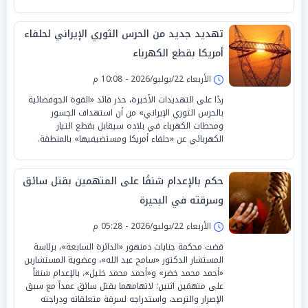
تهديد جديد من الحرس الثوري الإيراني لحلفاء
أمريكا بقطع الكهرباء
الأربعاء 22/يوليو/2026 - 10:08 م
ردًا على التهديدات الأخيرة، حذر قائد «القوة الجوفضائية
بالحرس الثوري الإيراني» من أن استهداف الجسور
ومحطات الكهرباء في بلاده سيقابل بقطع التيار
الكهربائي عن «حلفاء أمريكا ومستضيفيها» بالمنطقة.
حكم بالإعدام شنقًا على المتهمين بقتل سائق
وسرقته في البحيرة
الأربعاء 22/يوليو/2026 - 05:28 م
قضت محكمة جنايات دمنهور «الدائرة السابعة»، برئاسة
المستشار الدكتور «سامح عبد الله»، وعضوية المستشارين
«أحمد محمد خضر» و«أحمد محمد خليل»، بالإعدام شنقاً
على متهمَين اثنين؛ لاتهامهما بقتل سائق عمداً مع سبق
الإصرار والترصد، واستدراجه لسرقة متعلقاته ودراجته