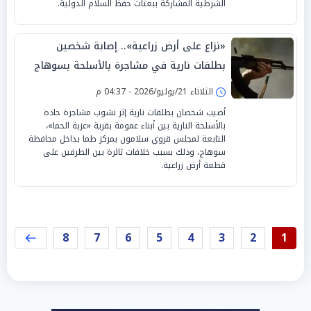
الشرطية المشاركة ببعثات حفظ السلام الدولية.
«نزاع على أرض زراعية».. إصابة شخصين
بطلقات نارية في مشاجرة بالأسلحة بسوهاج
الثلاثاء 21/يوليو/2026 - 04:37 م
أصيب شخصان بطلقات نارية إثر نشوب مشاجرة حادة
بالأسلحة النارية بين أبناء عمومة بقرية «عزبة الحما»،
التابعة لمجلس قروي سلامون بمركز طما بداخل محافظة
سوهاج، وذلك بسبب خلافات ثائرة بين الطرفين على
قطعة أرض زراعية.
8
7
6
5
4
3
2
1