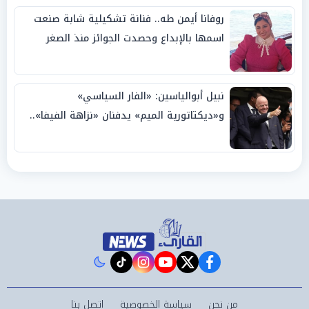
روفانا أيمن طه.. فنانة تشكيلية شابة صنعت
اسمها بالإبداع وحصدت الجوائز منذ الصغر
نبيل أبوالياسين: «الفار السياسي»
و«ديكتاتورية الميم» يدفنان «نزاهة الفيفا»..
وإقالة «إنفانتينو» باتت حتمية
instagram
tiktok
youtube
twitter
facebook
من نحن
سياسة الخصوصية
اتصل بنا