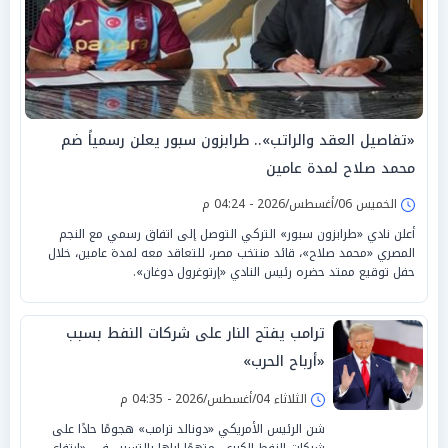
«تفاصيل العقد والراتب».. طرابزون سبور يعلن رسمياً ضم
محمد صلاح لمدة عامين
الخميس 06/أغسطس/2026 - 04:24 م
أعلن نادي «طرابزون سبور» التركي التوصل إلى اتفاق رسمي مع النجم
المصري «محمد صلاح»، قائد منتخب مصر، للتعاقد معه لمدة عامين، خلال
حفل توقيع ممتد حضره رئيس النادي «إرتوغرول دوغان».
ترامب يفتح النار على شركات النفط بسبب
«أرباح الحرب»
الثلاثاء 04/أغسطس/2026 - 04:35 م
شن الرئيس الأمريكي «دونالد ترامب» هجومًا حادًا على
شركات النفط الكبرى، متهمًا إياها بالتسبب في «ارتفاع