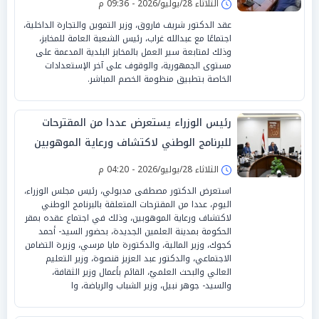
الثلاثاء 28/يوليو/2026 - 09:36 م
عقد الدكتور شريف فاروق، وزير التموين والتجارة الداخلية،
اجتماعًا مع عبدالله غراب، رئيس الشعبة العامة للمخابز،
وذلك لمتابعة سير العمل بالمخابز البلدية المدعمة على
مستوى الجمهورية، والوقوف على آخر الإستعدادات
الخاصة بتطبيق منظومة الخصم المباشر.
رئيس الوزراء يستعرض عددا من المقترحات
للبرنامج الوطني لاكتشاف ورعاية الموهوبين
الثلاثاء 28/يوليو/2026 - 04:20 م
استعرض الدكتور مصطفى مدبولي، رئيس مجلس الوزراء،
اليوم، عددا من المقترحات المتعلقة بالبرنامج الوطني
لاكتشاف ورعاية الموهوبين، وذلك في اجتماع عقده بمقر
الحكومة بمدينة العلمين الجديدة، بحضور السيد- أحمد
كجوك، وزير المالية، والدكتورة مايا مرسي، وزيرة التضامن
الاجتماعي، والدكتور عبد العزيز قنصوة، وزير التعليم
العالي والبحث العلميّ، القائم بأعمال وزير الثقافة،
والسيد- جوهر نبيل، وزير الشباب والرياضة، وا