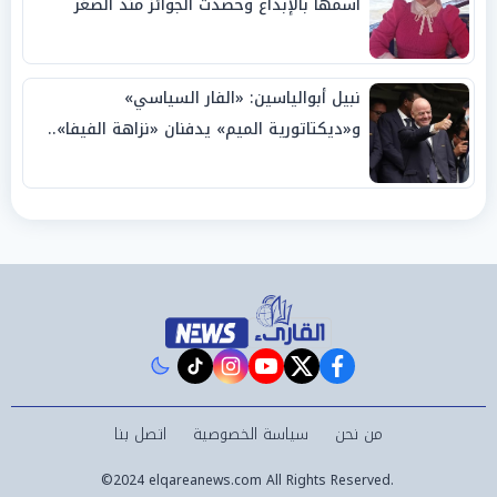
اسمها بالإبداع وحصدت الجوائز منذ الصغر
نبيل أبوالياسين: «الفار السياسي»
و«ديكتاتورية الميم» يدفنان «نزاهة الفيفا»..
وإقالة «إنفانتينو» باتت حتمية
instagram
tiktok
youtube
twitter
facebook
من نحن
سياسة الخصوصية
اتصل بنا
©2024 elqareanews.com All Rights Reserved.