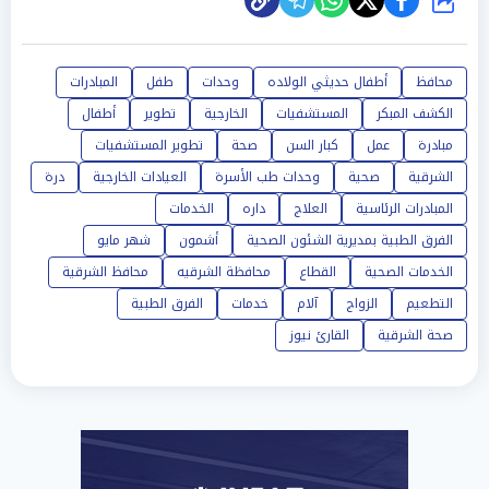
شارك
محافظ
أطفال حديثي الولاده
وحدات
طفل
المبادرات
الكشف المبكر
المستشفيات
الخارجية
تطوير
أطفال
مبادرة
عمل
كبار السن
صحة
تطوير المستشفيات
الشرقية
صحية
وحدات طب الأسرة
العيادات الخارجية
درة
المبادرات الرئاسية
العلاج
داره
الخدمات
الفرق الطبية بمديرية الشئون الصحية
أشمون
شهر مايو
الخدمات الصحية
القطاع
محافظة الشرقيه
محافظ الشرقية
التطعيم
الزواج
آلام
خدمات
الفرق الطبية
صحة الشرقية
القارئ نيوز