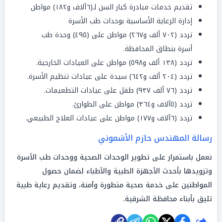
تقديم خدمات مبادرة كبار السن لـ(٦آلاف و١٨٢) مواطن
إدارة الرعاية الأساسية بوحدات طب الأسرة
تردد (٧٠٢ ألف و٢٦٧) مواطن على (٤٩٥) وحدة طب
أسرة بنطاق المحافظة.
تردد (١٣٨ ألف و٥٩٨) مواطن على العيادات الخارجية.
تردد (٢٠٤ ألف و٦٤٢) سيدة على عيادات تنظيم الأسرة.
تردد (٧٦ ألف ٩٣٧) طفل على عيادات التطعيمات.
تردد (٥آلاف و٣٦٤) مواطن على الطوارئ.
تردد (٦آلاف و١٧٧) مواطن على عيادات العلاج الطبيعي.
رسالة المهندس حازم الأشموني
نعمل باستمرار على تطوير الوحدات الصحية ووحدات طب الأسرة
وتزويدها بأحدث الأجهزة الطبية والأطباء لضمان حصول
المواطنين على خدمة صحية متطورة وآمنة، وتقديم رعاية طبية
تليق بأبناء محافظة الشرقية.