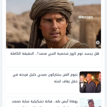
هل يجسد توم كروز شخصية النبي محمد؟.. الحقيقة الكاملة
نجوم الفن يشاركون صبحي خليل فرحته في
حفل زفاف ابنته
روفانا أيمن طه.. فنانة تشكيلية شابة صنعت