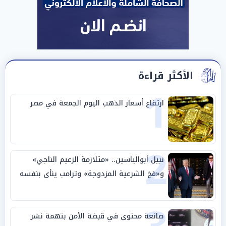
الأكثر قراءة
1
ارتفاع أسعار الذهب اليوم الجمعة في مصر
2
نبيل أبوالياسين.. «متلازمة الزعيم الناجي»
و«فخ الشرعية المزدوجة» وترامب ينأى بنفسه
وحليفه في «ميتم استراتيجي»
صانعة محتوى في قبضة الأمن بتهمة نشر