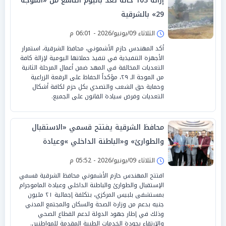
إزالة 103 حالة تعد باليوم التاسع من «الموجة
29» بالشرقية
الثلاثاء 09/يونيو/2026 - 06:01 م
​أكد المهندس حازم الأشموني، محافظ الشرقية، استمرار
الأجهزة التنفيذية في تنفيذ حملاتها اليومية لإزالة كافة
التعديات المخالفة في المهد ضمن أعمال المرحلة الثانية
من الموجة الـ ٢٩، مؤكداً الحفاظ على الرقعة الزراعية
وحماية حق الشعب والتصدي بكل حزم لكافة أشكال
التعديات وفرض سيادة القانون على الجميع.
محافظ الشرقية يفتتح قسمي «الاستقبال
والطوارئ» و«الباطنة الداخلي »وعيادة
الماموجرام بمستشفى بلبيس المركزي
الثلاثاء 09/يونيو/2026 - 05:52 م
افتتح المهندس حازم الأشموني محافظ الشرقية قسمي
الإستقبال والطوارئ والباطنة الداخلي وعيادة الماموجرام
بمستشفى بلبيس المركزي، بتكلفة إجمالية ٢١ مليون
جنيه بدعم من وزارة الصحة والسكان والمجتمع المدني
وذلك في إطار جهود الدولة لدعم القطاع الصحي
والإرتقاء بجودة الخدمات الطبية المقدمة للمواطنين.