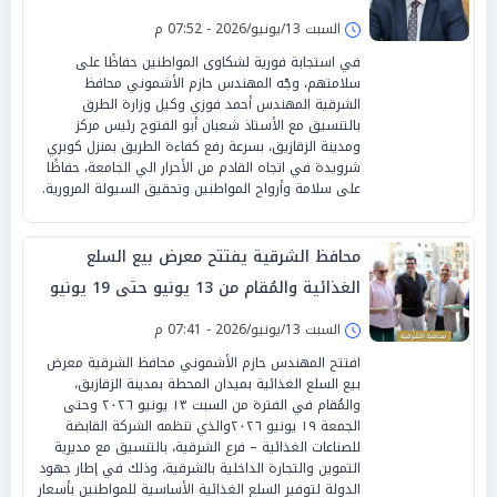
السبت 13/يونيو/2026 - 07:52 م
‏في استجابة فورية لشكاوى المواطنين حفاظًا على
سلامتهم، وجّه المهندس حازم الأشموني محافظ
الشرقية المهندس أحمد فوزي وكيل وزارة الطرق
بالتنسيق مع الأستاذ شعبان أبو الفتوح رئيس مركز
ومدينة الزقازيق، بسرعة رفع كفاءة الطريق بمنزل كوبري
شرويدة في اتجاه القادم من الأحرار الي الجامعة، حفاظًا
على سلامة وأرواح المواطنين وتحقيق السيولة المرورية.
محافظ الشرقية يفتتح معرض بيع السلع
الغذائية والمُقام من 13 يونيو حتى 19 يونيو
بميدان المحطة بمدينة الزقازيق
السبت 13/يونيو/2026 - 07:41 م
افتتح المهندس حازم الأشموني محافظ الشرقية معرض
بيع السلع الغذائية بميدان المحطة بمدينة الزقازيق،
والمُقام في الفترة من السبت ١٣ يونيو ٢٠٢٦ وحتى
الجمعة ١٩ يونيو ٢٠٢٦والذي تنظمه الشركة القابضة
للصناعات الغذائية – فرع الشرقية، بالتنسيق مع مديرية
التموين والتجارة الداخلية بالشرقية، وذلك في إطار جهود
الدولة لتوفير السلع الغذائية الأساسية للمواطنين بأسعار