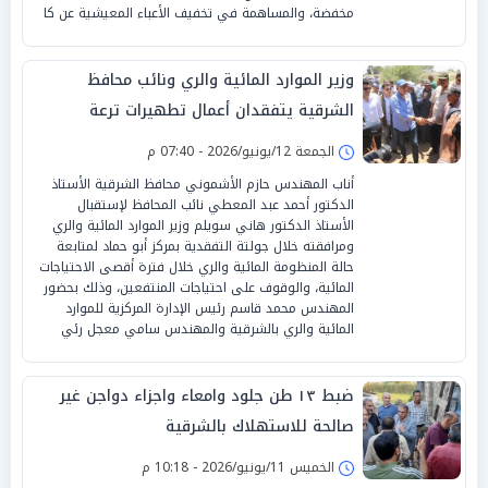
مخفضة، والمساهمة في تخفيف الأعباء المعيشية عن كا
وزير الموارد المائية والري ونائب محافظ
الشرقية يتفقدان أعمال تطهيرات ترعة
السعيدية بأبو حماد
الجمعة 12/يونيو/2026 - 07:40 م
أناب المهندس حازم الأشموني محافظ الشرقية الأستاذ
الدكتور أحمد عبد المعطي نائب المحافظ لإستقبال
الأستاذ الدكتور هاني سويلم وزير الموارد المائية والري
ومرافقته خلال جولتة التفقدية بمركز أبو حماد لمتابعة
حالة المنظومة المائية والري خلال فترة أقصى الاحتياجات
المائية، والوقوف على احتياجات المنتفعين، وذلك بحضور
المهندس محمد قاسم رئيس الإدارة المركزية للموارد
المائية والري بالشرقية والمهندس سامي معجل رئي
ضبط ١٣ طن جلود وامعاء واجزاء دواجن غير
صالحة للاستهلاك بالشرقية
الخميس 11/يونيو/2026 - 10:18 م