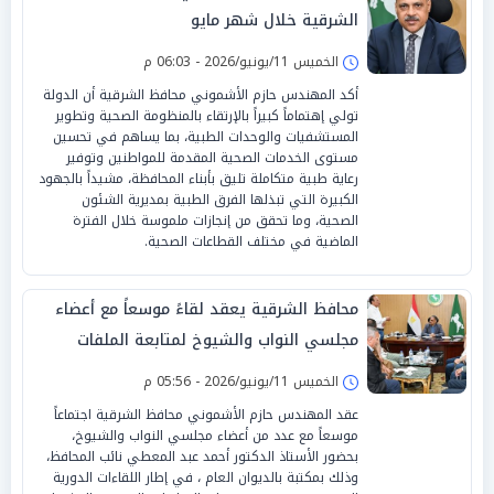
الشرقية خلال شهر مايو
الخميس 11/يونيو/2026 - 06:03 م
أكد المهندس حازم الأشموني محافظ الشرقية أن الدولة
تولي إهتماماً كبيراً بالإرتقاء بالمنظومة الصحية وتطوير
المستشفيات والوحدات الطبية، بما يساهم في تحسين
مستوى الخدمات الصحية المقدمة للمواطنين وتوفير
رعاية طبية متكاملة تليق بأبناء المحافظة، مشيداً بالجهود
الكبيرة التي تبذلها الفرق الطبية بمديرية الشئون
الصحية، وما تحقق من إنجازات ملموسة خلال الفترة
الماضية في مختلف القطاعات الصحية.
محافظ الشرقية يعقد لقاءً موسعاً مع أعضاء
مجلسي النواب والشيوخ لمتابعة الملفات
التنموية والخدمية بالمحافظة
الخميس 11/يونيو/2026 - 05:56 م
عقد المهندس حازم الأشموني محافظ الشرقية اجتماعاً
موسعاً مع عدد من أعضاء مجلسي النواب والشيوخ،
بحضور الأستاذ الدكتور أحمد عبد المعطي نائب المحافظ،
وذلك بمكتبة بالديوان العام ، في إطار اللقاءات الدورية