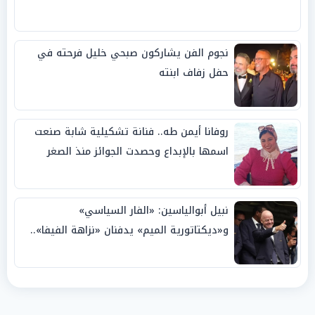
نجوم الفن يشاركون صبحي خليل فرحته في
حفل زفاف ابنته
روفانا أيمن طه.. فنانة تشكيلية شابة صنعت
اسمها بالإبداع وحصدت الجوائز منذ الصغر
نبيل أبوالياسين: «الفار السياسي»
و«ديكتاتورية الميم» يدفنان «نزاهة الفيفا»..
وإقالة «إنفانتينو» باتت حتمية