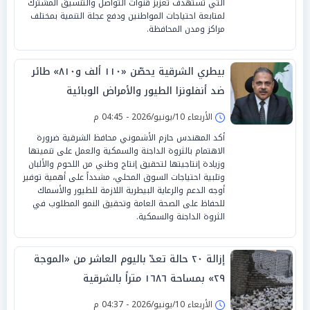
التي تستهدف تعزيز قنوات التواصل والتنسيق المشترك
لمتابعة احتياجات المواطنين ودفع عجلة التنمية بمختلف
مراكز ومدن المحافظة.
بيطري الشرقية يحصّن «١١٠ ألف و٨١٠» طائر
ضد أنفلونزا الطيور والأمراض الوبائية
الأربعاء 10/يونيو/2026 - 04:45 م
‏أكد المهندس حازم الأشموني محافظ الشرقية ضرورة
الاهتمام بالثروة الداجنة والسمكية والعمل على تنميتها
وزيادة إنتاجيتها لتحقيق إنتاج وطني من اللحوم والألبان
وتلبية احتياجات السوق المحلي، مشدداً على أهمية توفير
أوجه الدعم والرعاية البيطرية اللازمة للطيور والأسماك
للحفاظ على الصحة العامة وتحقيق النمو المطلوب في
الثروة الداجنة والسمكية.
إزالة ٢٠ حالة تعدّ باليوم العاشر من «الموجة
٢٩» بمساحة ١٦٨٦ متراً بالشرقية
الأربعاء 10/يونيو/2026 - 04:37 م