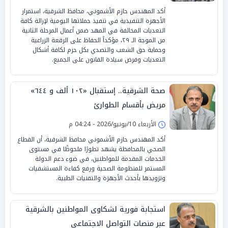
​أكد المهندس حازم الأشموني، محافظ الشرقية، استمرار
الأجهزة التنفيذية في تنفيذ حملاتها اليومية لإزالة كافة
التعديات المخالفة في المهد ضمن أعمال المرحلة الثانية
من الموجة الـ ٢٩، مؤكداً الحفاظ على الرقعة الزراعية
وحماية حق الشعب والتصدي بكل حزم لكافة أشكال
التعديات وفرض سيادة القانون على الجميع.
صحة الشرقية.. إستقبال «١٠٢ ألف و ٦٤٤»
مريض بأقسام الطوارئ
الأربعاء 10/يونيو/2026 - 04:24 م
أكد المهندس حازم الأشموني محافظ الشرقية، أن القطاع
الصحي بالمحافظة يشهد تطورًا ملحوظًا في مستوى
الخدمات المقدمة للمواطنين، في ضوء دعم الدولة
المستمر للمنظومة الصحية ورفع كفاءة المستشفيات
وتزويدها بأحدث الأجهزة والتقنيات الطبية.
استجابة فورية لشكاوى المواطنين بالشرقية
عبر منصات التواصل الاجتماعي