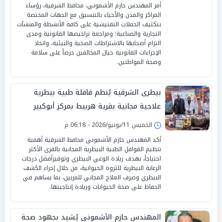
أمر المهندس حازم الأشموني، محافظ الشرقية، رؤساء
المراكز والمدن والأحياء بالتنسيق مع الجهات المختصة
بتكثيف الحملات التفتيشية على كافة الأنشطة والمنشآت
التجارية والصناعية؛ ومراجعة تراخيصها القانونية ومدى
التزام أصحابها بالاشتراطات الصحية والبيئية، واتخاذ
الإجراءات القانونية حيال المخالفين حرصاً على سلامة
وصحة المواطنين.
بيطرى الشرقية يُنظم قافلة طبية بيطرية
علاجية مجانية بقرية هربيط بمركز أبوكبير
الخميس 11/يونيو/2026 - 06:18 م
أكد المهندس حازم الأشموني محافظ الشرقية أهمية
تنظيم القوافل الطبية البيطرية المجانية بالقرى الأكثر
احتياجاً، بهدف زيادة الوعي البيطري وتوفيرأفضل درجات
الرعاية البيطرية للثروة الحيوانية، من خلال إجراء الكشف
البيطري وصرف العلاج المجاني للمربين، بما يساهم في
الحفاظ على صحة الحيوانات وزيادة إنتاجيتها.
المهندس حازم الأشموني يُشيد بجهود صحة