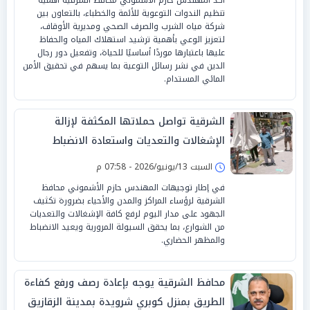
تنظيم الندوات التوعوية للأئمة والخطباء، بالتعاون بين
شركة مياه الشرب والصرف الصحي ومديرية الأوقاف،
لتعزيز الوعي بأهمية ترشيد استهلاك المياه والحفاظ
عليها باعتبارها موردًا أساسيًا للحياة، وتفعيل دور رجال
الدين في نشر رسائل التوعية بما يسهم في تحقيق الأمن
المائي المستدام.
الشرقية تواصل حملاتها المكثفة لإزالة
الإشغالات والتعديات واستعادة الانضباط
بالشوارع
السبت 13/يونيو/2026 - 07:58 م
في إطار توجيهات المهندس حازم الأشموني محافظ
الشرقية لرؤساء المراكز والمدن والأحياء بضرورة تكثيف
الجهود على مدار اليوم لرفع كافة الإشغالات والتعديات
من الشوارع، بما يحقق السيولة المرورية ويعيد الانضباط
والمظهر الحضاري.
محافظ الشرقية يوجه بإعادة رصف ورفع كفاءة
الطريق بمنزل كوبري شرويدة بمدينة الزقازيق