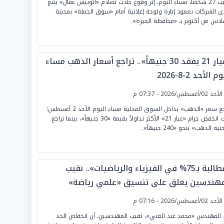
أُصيب 27 شخصاً، مساء اليوم، إثر وقوع حادث تصادم «أتوبيس عمال» يتبع
ى الشركات بعمود إنارة ولوحة إعلانية أمام «سوق الجملة» بمدينة
ادس من أكتوبر بـ «محافظة الجيزة».
«عيار 21 يفقد 30 جنيهاً».. تراجع أسعار الذهب مساء
م الأحد 2-8-2026
لأحد 02/أغسطس/2026 - 07:37 م
تراجع سعر «الذهب» بداخل السوق المحلية مساء اليوم الأحد 2 أغسطس؛
حيث انخفض جرام «عيار 21» الأكثر تداولاً بقيمة «30 جنيهاً»، بينما تراجع
يه الذهب» بنحو «240 جنيهاً».
«مطالبة بـ75% في الفيزياء والرياضيات».. نقيب
مهندسين يعلق على تنسيق «علمي رياضة»
لأحد 02/أغسطس/2026 - 07:16 م
 المهندس «محمد عبد الغني»، نقيب المهندسين، أن انخفاض الحد