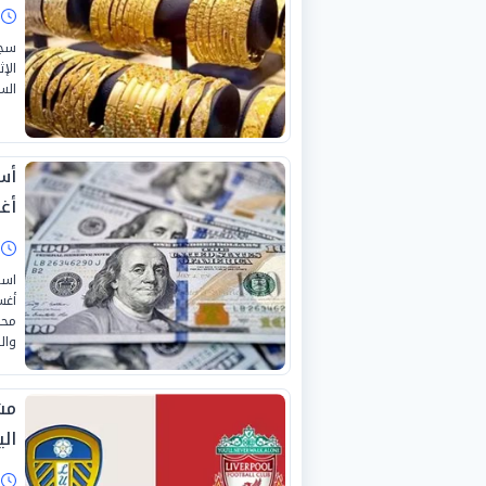
ا
الس
أغس
ا
وال
مش
الي
ا