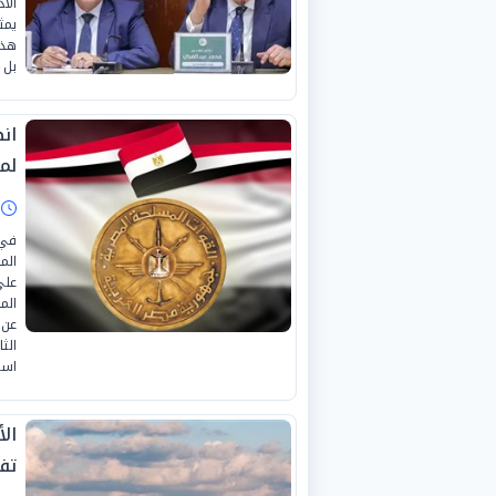
الأ
يمث
هذا
بل 
ان
لم
ا
في 
الم
على
الم
عن 
الث
است
ال
تف