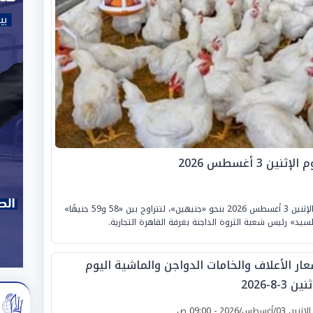
3 أغسطس 2026
قفزت أسعار «الفراخ» بداخل بورصة الدواجن اليوم الإثنين 3 أغسطس 2026 بنحو «جنيهين»، لتتراوح بين «58 و59 جنيهًا»
 السيد» رئيس شعبة الثروة الداجنة بغرفة القاهرة التجارية.
عار الأعلاف والخامات الدواجن والماشية اليوم
ين 3-8-2026
لإثنين 03/أغسطس/2026 - 09:00 ص