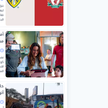
تتز
تقا
الج
أم
مس
ا
نشر
كوا
الا
المق
أت
ا