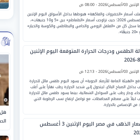
لإثنين 03/أغسطس/2026 - 08:00 ص
لت أسعار «الخضروات والفاكهة» هبوطها بداخل الأسواق اليوم الإثنين
3 أغسطس 2026؛ حيث تراوحت أسعار «الطماطم» بين «5 و10 جنيهات»،
ما سجل كل من «الفلفل الرومي والحامي والبطاطس والكوسة والخيار»
نيهًا».
لة الطقس ودرجات الحرارة المتوقعة اليوم الإثنين
لإثنين 03/أغسطس/2026 - 12:13 ص
قع «الهيئة العامة للأرصاد الجوية» أن يسود اليوم طقس مائل للحرارة
 بداخل الصباح الباكر، ليتحول إلى شديد الحرارة رطب نهاراً على أغلب
نحاء، وحار رطب على السواحل الشمالية، بينما يسود طقس مائل للحرارة
 ليلاً على معظم المحافظات، مع تواصل ارتفاع نسب الرطوبة التي
د من الإحساس بالحرارة.
هل 
الحق
أسعار الذهب في مصر اليوم الإثنين 3 أغسطس
20