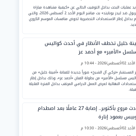
ايد عمليات البحث بداخل التوقيت الحالي عن «كيفية مشاهدة مباراة
ليفربول ضد ليدز يونايتد» بث مباشر اليوم الأحد 2 أغسطس 2026، والتي
م بداخل إطار الاستعدادات التحضيرية لخوض منافسات الموسم الكروي
ديد.
ينة خليل تخطف الأنظار في أحدث كواليس
لسل «الأمير» مع أحمد عز
لأحد 02/أغسطس/2026 - 10:44 م
 المستشار «تركي آل الشيخ» صوراً جديدة للفنانة «أمينة خليل» من
ليس مسلسل «الأمير» من بطولة الفنان «أحمد عز»، وذلك بداخل إطار
ستعدادات النهائية لعرض العمل الدرامي المرتقب بداخل الفترة القليلة
بلة.
حادث مروع بأكتوبر.. إصابة 27 عاملًا بعد اصطدام
وبيس بعمود إنارة
لأحد 02/أغسطس/2026 - 10:30 م