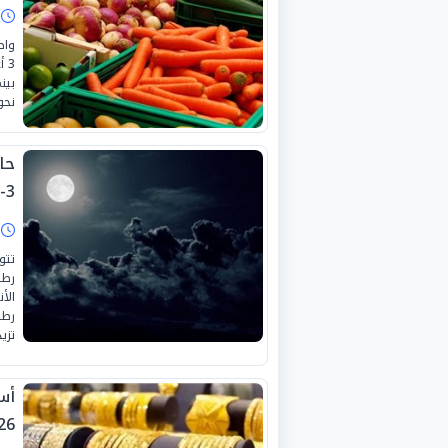
ا
واص
بين
نحو «20 ج
حا
3-8-2026
ا
تتو
رطب
الأ
رطب
تزي
26