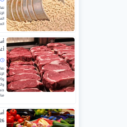
تفا
الع
أغس
ا
تفا
مناف
26