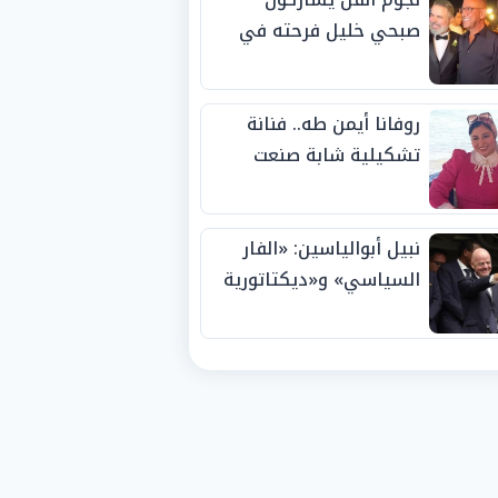
صبحي خليل فرحته في
حفل زفاف ابنته
روفانا أيمن طه.. فنانة
تشكيلية شابة صنعت
اسمها بالإبداع وحصدت
الجوائز منذ الصغر
نبيل أبوالياسين: «الفار
السياسي» و«ديكتاتورية
الميم» يدفنان «نزاهة
الفيفا».. وإقالة
«إنفانتينو» باتت حتمية