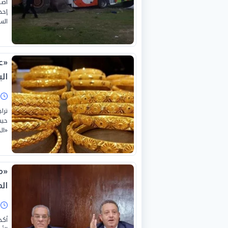
إحد
الس
اليو
ا
«الجن
ال
ا
أكد