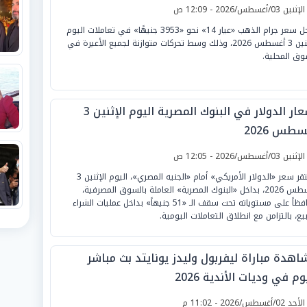
لإثنين 03/أغسطس/2026 - 12:09 ص
سجل سعر جرام الذهب «عيار 14» نحو «3953 جنيهًا» في تعاملات اليوم
الإثنين 3 أغسطس 2026، وذلك وسط تحركات متوازنة لجميع الأعيرة في
وق المحلية.
أسعار الدولار في البنوك المصرية اليوم الإثنين 3
طس 2026
لإثنين 03/أغسطس/2026 - 12:05 ص
استقر سعر «الدولار الأمريكي» أمام «الجنيه المصري»، اليوم الإثنين 3
أغسطس 2026، بداخل «البنوك المصرية» العاملة بالسوق المصرفية،
محافظاً على مستوياته تحت سقف الـ «51 جنيهاً» بداخل عمليات الشراء
بيع، بالتزامن مع انطلاق التعاملات اليومية.
اهدة مباراة ليفربول وليدز يونايتد بث مباشر
وم في وديات الأندية 2026
لأحد 02/أغسطس/2026 - 11:02 م