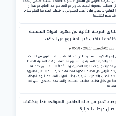
دنى للمرحلة الأولى من تنسيق «الثانوية العامة» لشعبة «علمي رياضة»
ل انعكاساً لصعوبة الامتحانات وتراجع المجاميع هذا العام، موضحاً أن
 التراجع لا يعني زيادة أعداد المقبولين بـ «كليات الهندسة الحكومية»،
قد يشير لتقليلها.
طلاق المرحلة الثانية من جهود القوات المسلحة
كافحة التنقيب غير المشروع عن الذهب
لأحد 02/أغسطس/2026 - 06:58 م
إطار الجهود المستمرة التي تبذلها عناصر إنفاذ القانون من القوات
سلحة والشرطة المدنية وبالتنسيق مع كافة الجهات المعنية للحفاظ
 مقدرات وثروات الدولة المصرية، واستكمالاً للنتائج التي حققتها
رحلة الأولى من الحملة المكبرة لمجابهة ظاهرة التنقيب غير المشروع
خام الذهب بالصحراء الشرقية ، بدأت القوات المسلحة اليوم المرحلة
انية من خلال تكثيف عمليات التمشيط والمداهمة للمناطق التي ثبت
خدامه
أرصاد تحذر من حالة الطقس المتوقعة غداً وتكشف
اصيل درجات الحرارة