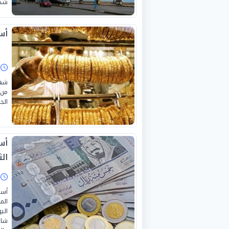
شدي
أسع
ا
شهد
من 
الجار
أس
الثلا
ا
أسع
الم
شاش