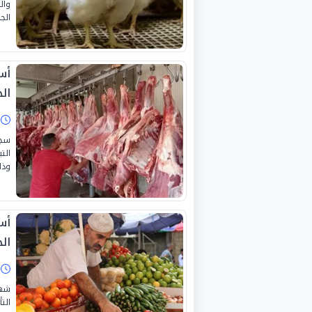
وال
الجمع
أس
الجمع
ا
سجل
الت
وذلك
أس
الجمع
ا
شهد
الت