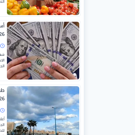
التع
26
ا
شهد
الا
الجمع
26
ا
أعل
للح