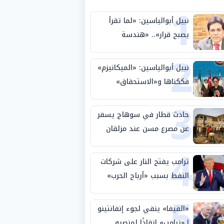
1
نبيل أبوالياسين: «لما تقرأ
يصبح قرار».. «هندسة
2
الاستثمار السيادي» بين «ربط
الجيب بالوطن» و«سيادة
نبيل أبوالياسين: «الميكانيزم»
الكلمة»
فككناها و«الاستحقاق»
3
حتمية.. «تفعيل الإرادة»
مهمة الجامعة العربية
حادث قطار في سوهاج يسفر
عن مصرع مسن عند مزلقان
4
المراغة
ترامب يفتح النار على شركات
النفط بسبب «أرباح الحرب»
5
«الفيفا» ينفي لجوء إنفانتينو
لـ«ترامب» إنقاذًا لمنصبه