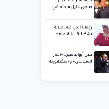
صبحي خليل فرحته في
حفل زفاف ابنته
روفانا أيمن طه.. فنانة
تشكيلية شابة صنعت
اسمها بالإبداع وحصدت
الجوائز منذ الصغر
نبيل أبوالياسين: «الفار
السياسي» و«ديكتاتورية
الميم» يدفنان «نزاهة
الفيفا».. وإقالة
«إنفانتينو» باتت حتمية