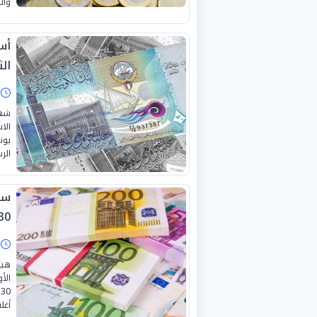
وال
أسع
الثلا
ا
شهد
الر
سعر
0-6-2026
ا
هيم
الأ
أغل