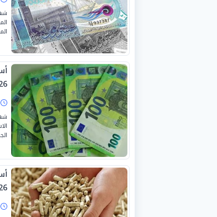
شهد
الم
الموافق
26
ا
شهد
الا
الجمع
26
ا