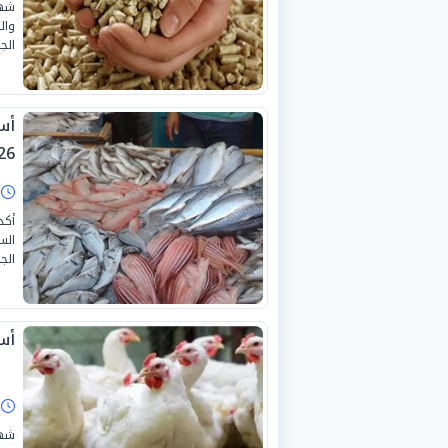
شهد
وال
الجمع
26
ا
أكد
الس
الجمعة، 
أسع
ا
شهد