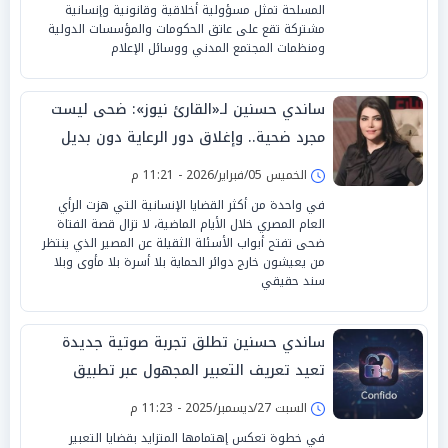
المسلحة تمثل مسؤولية أخلاقية وقانونية وإنسانية
مشتركة تقع على عاتق الحكومات والمؤسسات الدولية
ومنظمات المجتمع المدني ووسائل الإعلام
ساندي حسنين لـ«القارئ نيوز»: ضحى ليست
مجرد ضحية.. وإغلاق دور الرعاية دون بديل
قانوني خطر على المجتمع
الخميس 05/فبراير/2026 - 11:21 م
في واحدة من أكثر القضايا الإنسانية التي هزت الرأي
العام المصري خلال الأيام الماضية، لا تزال قصة الفتاة
ضحى تفتح أبواب الأسئلة الثقيلة عن المصير الذي ينتظر
من يعيشون خارج دوائر الحماية بلا أسرة بلا مأوى وبلا
سند حقيقي
ساندي حسنين تطلق تجربة صوتية جديدة
تعيد تعريف التعبير المجهول عبر تطبيق
«Confido»
السبت 27/ديسمبر/2025 - 11:23 م
في خطوة تعكس إهتمامها المتزايد بقضايا التعبير