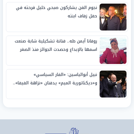
نجوم الفن يشاركون صبحي خليل فرحته في
حفل زفاف ابنته
روفانا أيمن طه.. فنانة تشكيلية شابة صنعت
اسمها بالإبداع وحصدت الجوائز منذ الصغر
نبيل أبوالياسين: «الفار السياسي»
و«ديكتاتورية الميم» يدفنان «نزاهة الفيفا»..
وإقالة «إنفانتينو» باتت حتمية