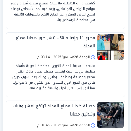
كشفت وزارة الداخلية ملابسات مقطع فيديو مُتداول على
مواقع التواصل الاجتماعي، يزعم فيه أحد الأشخاص توصله
لعلاج لمرض السكري عبر إلحاق الأذى بالحيوانات الأليفة
في محافظة الإسماعيلية.
مصرع 11 وإصابة 30.. ننشر صور ضحايا مصنع
المحلة
الجمعة 26/سبتمبر/2025 - 03:14 م
«شهدت مدينة المحلة الكبرى بمحافظة الغربية مأساة
صناعية مروعة، حيث ارتفعت حصيلة ضحايا حادث انهيار
مصنع ومصبغة بمنطقة اليماني، وذلك بعد نشوب حريق
هائل في الدور الأول للمبنى الذي يتكون من 3 طوابق،
مما أدى إلى انهيار أجزاء واسعة وكبيرة منه.
حصيلة ضحايا مصنع المحلة ترتفع لعشر وفيات
وثلاثين مصابا
الجمعة 26/سبتمبر/2025 - 01:45 م