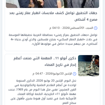
جهات التحقيق تواصل كشف ملابسات انهيار عقار زفتى بعد
مصرع 4 أشخاص
السبت 01/أغسطس/2026 - 04:10 م
تواصل «جهات التحقيق بمركز زفتى» بمحافظة الغربية تحقيقاتها الموسعة
في حادث «انهيار العقار السكني» بشارع فلسطين، والذي أودى بحياة «4
أشخاص»، من بينهم سيدة «حامل في مولودها الأول».
ذكرى أبولو 11.. المهمة التي صنعت أعظم
إنجاز في تاريخ الفضاء
الإثنين 20/يوليو/2026 - 04:47 م
تحل اليوم، الإثنين 20 يوليو 2026، الذكرى السنوية
لواحدة من أعظم الملاحم العلمية والتكنولوجية في
القرن العشرين؛ ففي مثل هذا اليوم من عام 1969، نجحت
مهمة «أبولو 11» التاريخية، التابعة لوكالة الفضاء
الأمريكية ناسا، في تنفيذ أول هبوط بشري مأهول على
سطح القمر.