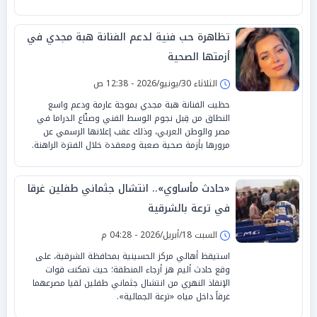
تظاهرة حب فنية لدعم الفنانة هبة مجدي في
أزمتها الصحية
الثلاثاء 30/يونيو/2026 - 12:38 ص
حظيت الفنانة هبة مجدي بموجة عارمة ودعم واسع
النطاق من قِبل نجوم الوسط الفني وصنّاع الدراما في
مصر والوطن العربي، وذلك عقب إعلانها الرسمي عن
مرورها بأزمة صحية صعبة ومعقدة خلال الفترة الراهنة.
«حادث مأساوي».. انتشال جثماني طفلين غرقا
في ترعة بالشرقية
السبت 18/أبريل/2026 - 04:28 م
استيقظ أهالي مركز الحسينية بمحافظة الشرقية، على
وقع حادث أليم هز أرجاء المنطقة؛ حيث تمكنت قوات
الإنقاذ النهري من انتشال جثماني طفلين لقيا مصرعهما
غرقاً داخل مياه «ترعة الجمالية».