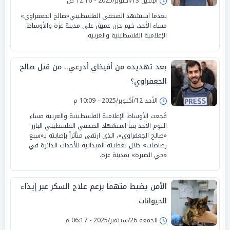
الإثنين 13/أكتوبر/2025 - 12:16 ص
بعدما استشهد الصحفي الفلسطيني«صالح الجعفراوي»
مساء الأحد، خيم حزن عميق على مدينة غزة والأوساط
الإعلامية الفلسطينية والعربية.
بعد تهديده من أفيخاي أدرعي.. من قتل صالح
الجعفراوي؟
الأحد 12/أكتوبر/2025 - 10:09 م
فُجعت الأوساط الإعلامية الفلسطينية والعربية مساء
اليوم الأحد بنبأ استشهاد الصحفي الفلسطيني البارز
«صالح الجعفراوي»، الذي ارتقى متأثراً بإصابته بـ«سبع
رصاصات» خلال تغطيته الميدانية للأحداث الدائرة في
«حي الصبرة» بمدينة غزة.
الأمن يضبط متهما بزعم علاج السكر عبر إيذاء
الحيوانات
الجمعة 26/سبتمبر/2025 - 06:17 م