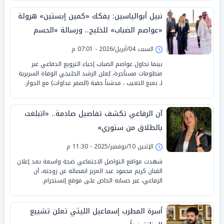
نبيل أبوالياسين: يفكك «كمين إبستين» هرولة
«عواصم الضباب» للخليج.. ورسالة «الحسم
الدبلوماسي» لـ «طهران »
السبت 04/أبريل/2026 - 07:01 م
بينما تحاول عواصم الضباب إحياء الترويع الدفاعي عبر
منظومات مستأجرة، يُعلن الرشد الخليجي الوفاة السريرية
لـ بعبع التغيب ، مدشناً حقبة (الصفر عداوات) مع الجوار.
آن الرفاعي تكشف تفاصيل صادمة.. «اتبلغت
بالطلاق من ستوري»
الإثنين 10/نوفمبر/2025 - 11:30 م
شهدت مواقع التواصل الاجتماعي ضجة واسعة بعد إعلان
الفنان كريم محمود عبد العزيز انفصاله عن زوجته، آن
الرفاعي، عبر حسابه الخاص على موقع إنستجرام.
أسرة المطرب إسماعيل الليثي تعلن تشييع