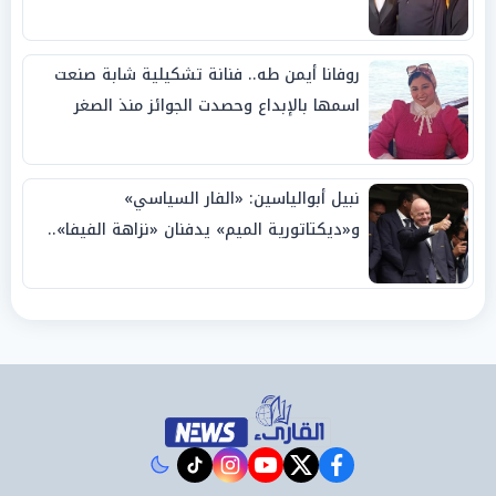
روفانا أيمن طه.. فنانة تشكيلية شابة صنعت
اسمها بالإبداع وحصدت الجوائز منذ الصغر
نبيل أبوالياسين: «الفار السياسي»
و«ديكتاتورية الميم» يدفنان «نزاهة الفيفا»..
وإقالة «إنفانتينو» باتت حتمية
instagram
tiktok
youtube
twitter
facebook