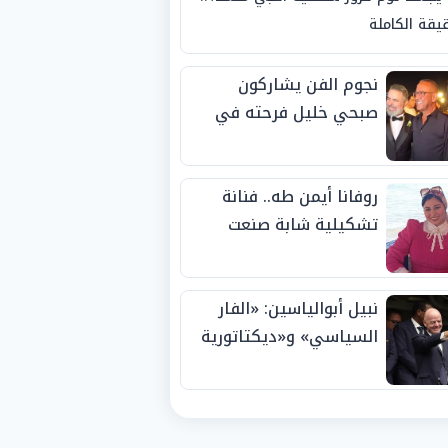
يقة الكاملة
نجوم الفن يشاركون
صبحي خليل فرحته في
حفل زفاف ابنته
روفانا أيمن طه.. فنانة
تشكيلية شابة صنعت
اسمها بالإبداع وحصدت
الجوائز منذ الصغر
نبيل أبوالياسين: «الفار
السياسي» و«ديكتاتورية
الميم» يدفنان «نزاهة
الفيفا».. وإقالة
«إنفانتينو» باتت حتمية