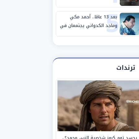
5
مصانع الفيوم
بعد 13 عامًا.. أحمد مكي
وماجد الكدواني يجتمعان في
«فرصة سعيدة»
ترندات
يجسد توم كروز شخصية النبي محمد؟..