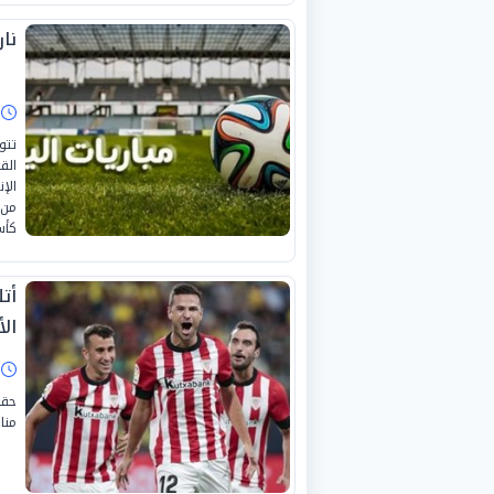
ناري
ا
الق
الإ
من 
كأس
أت
ال
ا
حقق
منا