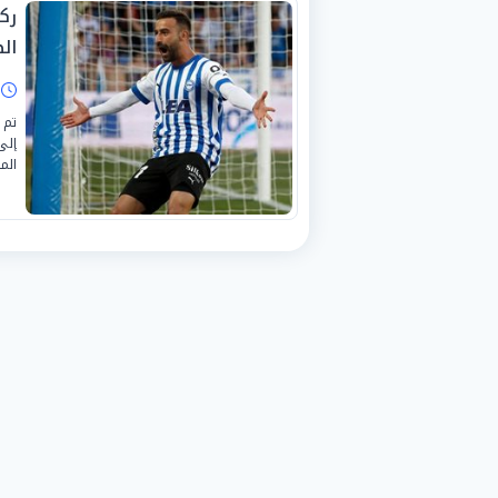
رك
ال
ا
تم 
إلى
الم