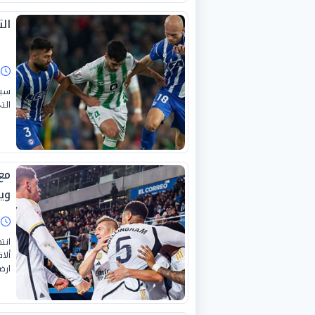
ال
ا
سيط
الت
مع
وي
ا
انت
ألا
ارض