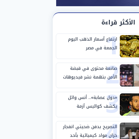
الأكثر قراءة
1
ارتفاع أسعار الذهب اليوم
الجمعة في مصر
2
صانعة محتوى في قبضة
الأمن بتهمة نشر فيديوهات
3
خادشة للحياء
«دول عصابة».. أنس وائل
يكشف كواليس أزمة
4
استبعاده المفاجئ من
الزمالك
التصريح بدفن ضحيتي انفجار
خزان مواد كيميائية بأحد