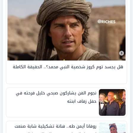
هل يجسد توم كروز شخصية النبي محمد؟.. الحقيقة الكاملة
نجوم الفن يشاركون صبحي خليل فرحته في
حفل زفاف ابنته
روفانا أيمن طه.. فنانة تشكيلية شابة صنعت