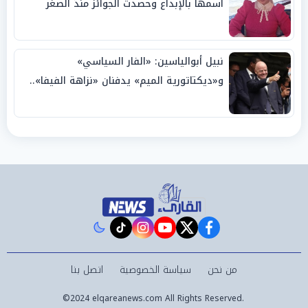
اسمها بالإبداع وحصدت الجوائز منذ الصغر
نبيل أبوالياسين: «الفار السياسي»
و«ديكتاتورية الميم» يدفنان «نزاهة الفيفا»..
وإقالة «إنفانتينو» باتت حتمية
instagram
tiktok
youtube
twitter
facebook
من نحن
سياسة الخصوصية
اتصل بنا
©2024 elqareanews.com All Rights Reserved.