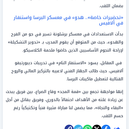
بضمان اللقب.
«تحضيرات خاصة».. هدوء في معسكر البرسا واستنفار
في ألافيس
بدأت الاستعدادات في معسكر برشلونة تسير في جو من الفرح
والهدوء، حيث من المتوقع أن يقوم المدرب بـ «تدوير التشكيلة»
لإراحة النجوم الأساسيين الذين خاضوا ملحمة الكلاسيكو.
في المقابل، يسود «الاستنفار التام» في تدريبات ديبورتيفو
ألافيس، حيث طالب الجهاز الفني لاعبيه بالتركيز العالي والروح
القتالية لتعطيل ماكينات البرسا.
إنها مواجهة تجمع بين «قمة المجد» وقاع الصراع، بين فريق يبحث
عن زيادة غلته من الأهداف احتفالاً بالدوري، وفريق يقاتل من أجل
«البقاء والنجاة»، مما يضمن لنا مباراة مثيرة فنياً وتكتيكياً رغم
حسم اللقب.