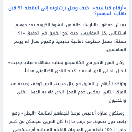
«أرقام قياسية».. كيف وصل برشلونة إلى النقطة 91 قبل
نهاية الموسم؟
يعيش جمهور «البارسا» حالة من النشوة الكروية بعد موسم
استثنائي بكل المقاييس، حيث نجح الفريق في تحقيق «91
نقطة» بفضل منظومة دفاعية حديدية وهجوم فعال لم يرحم
المنافسين.
وكان الفوز الأخير في الكلاسيكو بمثابة «شهادة ميلاد جديدة»
للجيل الحالي الذي استعاد هيبة النادي الكتالوني محلياً.
وتؤكد الأرقام أن الفارق مع ريال مدريد، الذي توقف رصيده عند
المركز الثاني، يعكس حجم العمل الذي قام به الجهاز الفني
واللاعبون.
وستكون مباراة ألافيس فرصة للجماهير لمتابعة «البطل» وهو
يلعب دون ضغوط، مع ترقب ما إذا كان الفريق سيتمكن من كسر
حاجز الـ 100 نقطة في المباريات القليلة المتبقية أم سيكتفي