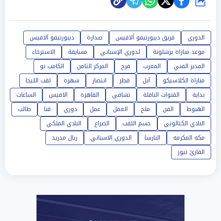
شارك
الدوري
فريق ديبورتيفو ألافيس
صدارة
ديبورتيفو آلافيس
موعد مباراة برشلونة
لدوري الإسباني
مسابقة
الاسترخاء
المدير الفني
المغرب
فرح
المركز الثامن
الكامب نو
مباراة الكلاسيكو
آبل
قطر
انتصار
شهرة
لقب الليجا
بداية
القنوات الناقلة
تشافي
القاهرة
الافيس
الساعات
الهبوط
الفن
ملح
العمل
عمل
دوري
قنا
طالب
النادي الكتالوني
حسم اللقب
الصراع
النادي الملكي
مكه المكرمه
البارسا
الدوري الاسباني
ريال مدريد
القارئ نيوز