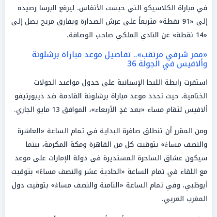
في مباراة الكلاسيكو التي حبست الأنفاس، ليرفع البرسا رصيده
إلى «91 نقطة» متربعاً على عرش الصدارة وبفارق مريح يصل إلى
«14 نقطة» عن النادي الملكي صاحب الوصافة.
«ممر شرفي مرتقب».. تفاصيل موعد مباراة برشلونة
وألافيس في الجولة 36
استقرت رابطة الليجا الإسبانية على جدول مواعيد الجولات
الختامية، حيث تحدد موعد مباراة برشلونة القادمة ضد ديبورتيفو
ألافيس لتقام مساء «بعد غدٍ الأربعاء»، الموافق 13 مايو الجاري.
ومن المقرر أن تنطلق صافرة البداية في تمام الساعة «العاشرة
والنصف مساءً» بتوقيت كل من القاهرة ومكة المكرمة، بينما
سيكون عشاق الساحرة المستديرة في دولة الإمارات على موعد
مع اللقاء في تمام الساعة «الحادية عشر والنصف مساءً» بتوقيت
أبوظبي، وفي تمام الساعة «الثامنة والنصف مساءً» بتوقيت دول
المغرب العربي.