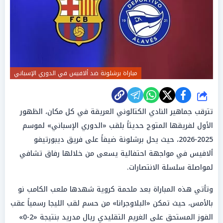
مباراة برشلونة ضد ألافيس في الدوري الإسباني
شارك
تترقب جماهير النادي الكتالوني العريقة في كل مكان، الظهور
الأول لفريقها المتوج حديثاً بلقب «الدوري الإسباني» لموسم
2025-2026، حيث يحل برشلونة ضيفاً على فريق ديبورتيفو
ألافيس في مواجهة احتفالية يسعى من خلالها رفاق تشافي
لمواصلة سلسلة الانتصارات.
وتأتي هذه المباراة بعد ملحمة كروية شهدها ملعب الكامب نو
بالأمس، حيث تمكن «البلاوجرانا» من حسم لقب الليجا رسمياً عقب
الفوز المستحق على الغريم التقليدي ريال مدريد بنتيجة «2-0»