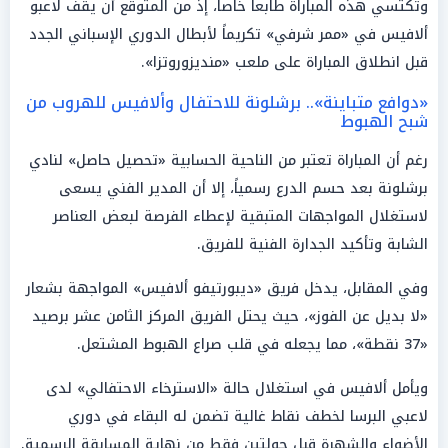
وتكتسي هذه المباراة طابعاً خاصاً، إذ من المتوقع أن يقف لاعبو
ألافيس في «ممر شرفي» تكريماً لأبطال الدوري الإسباني الجدد
قبل انطلاق المباراة على ملعب «منديزوروتزا».
«دوافع متباينة».. برشلونة للاحتفال وألافيس للهروب من
شبح الهبوط
رغم أن المباراة تعتبر من الناحية الحسابية «تحصيل حاصل» لنادي
برشلونة بعد حسم الدرع رسمياً، إلا أن المدير الفني يسعى
لاستغلال المواجهات المتبقية لإعطاء الفرصة لبعض العناصر
الشابة وتأكيد الجدارة الفنية للفريق.
وفي المقابل، يدخل فريق «ديبورتيفو ألافيس» المواجهة بشعار
«لا بديل عن الفوز»، حيث يحتل الفريق المركز الثامن عشر برصيد
«37 نقطة»، مما يجعله في قلب صراع الهبوط المشتعل.
ويأمل ألافيس في استغلال حالة «الاسترخاء الاحتفالي» لدى
لاعبي البرسا لخطف نقاط غالية تضمن له البقاء في دوري
الأضواء والشهرة قبل جولتين فقط من نهاية المسابقة الرسمية.